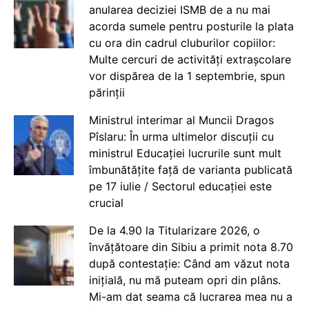
anularea deciziei ISMB de a nu mai
acorda sumele pentru posturile la plata
cu ora din cadrul cluburilor copiilor:
Multe cercuri de activități extrașcolare
vor dispărea de la 1 septembrie, spun
părinții
Ministrul interimar al Muncii Dragos
Pîslaru: În urma ultimelor discuții cu
ministrul Educației lucrurile sunt mult
îmbunătățite față de varianta publicată
pe 17 iulie / Sectorul educației este
crucial
De la 4.90 la Titularizare 2026, o
învățătoare din Sibiu a primit nota 8.70
după contestație: Când am văzut nota
inițială, nu mă puteam opri din plâns.
Mi-am dat seama că lucrarea mea nu a