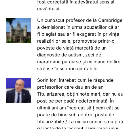
fost corectată în adevăratul sens al
cuvântului
Un cunoscut profesor de la Cambridge
a demisionat în urma acuzațiilor că ar
fi plagiat sau ar fi exagerat în privința
realizărilor sale, promovate printr-o
poveste de viață marcată de un
diagnostic de autism, zeci de
maratoane parcurse și milioane de lire
strânse în scopuri caritabile
Sorin Ion, întrebat cum le răspunde
profesorilor care dau an de an
Titularizarea, obțin note mari, dar nu au
post pe perioadă nedeterminată: În
ultimii ani am încercat să ținem cât se
poate de bine sub control posturile
titularizabile / La niciun concurs nu poți
garanta de la început asigurarea unui