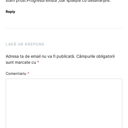
stam prost.Progresul exista ,dar lipsește cu desăvârșire.
Reply
LASĂ UN RĂSPUNS
Adresa ta de email nu va fi publicată.
Câmpurile obligatorii
sunt marcate cu
*
Comentariu
*