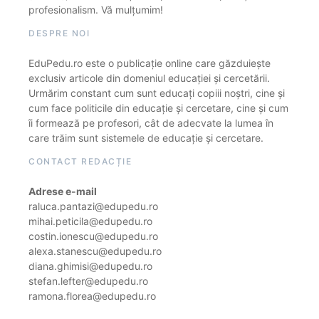
profesionalism. Vă mulțumim!
DESPRE NOI
EduPedu.ro este o publicație online care găzduiește
exclusiv articole din domeniul educației și cercetării.
Urmărim constant cum sunt educați copiii noștri, cine și
cum face politicile din educație și cercetare, cine și cum
îi formează pe profesori, cât de adecvate la lumea în
care trăim sunt sistemele de educație și cercetare.
CONTACT REDACȚIE
Adrese e-mail
raluca.pantazi@edupedu.ro
mihai.peticila@edupedu.ro
costin.ionescu@edupedu.ro
alexa.stanescu@edupedu.ro
diana.ghimisi@edupedu.ro
stefan.lefter@edupedu.ro
ramona.florea@edupedu.ro