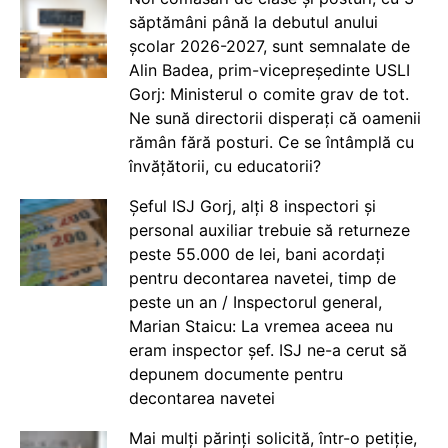
săptămâni până la debutul anului
școlar 2026-2027, sunt semnalate de
Alin Badea, prim-vicepreședinte USLI
Gorj: Ministerul o comite grav de tot.
Ne sună directorii disperați că oamenii
rămân fără posturi. Ce se întâmplă cu
învățătorii, cu educatorii?
Șeful ISJ Gorj, alți 8 inspectori și
personal auxiliar trebuie să returneze
peste 55.000 de lei, bani acordați
pentru decontarea navetei, timp de
peste un an / Inspectorul general,
Marian Staicu: La vremea aceea nu
eram inspector șef. ISJ ne-a cerut să
depunem documente pentru
decontarea navetei
Mai mulți părinți solicită, într-o petiție,