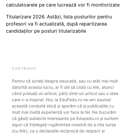
calculatoarele pe care lucrează vor fi monitorizate
Titularizare 2026. Astăzi, lista posturilor pentru
profesori va fi actualizată, după repartizarea
candidaților pe posturi titularizabile
COPYRIGHT
Pentru că scrieți despre educație, sau cu atât mai mult
datorită acestui lucru, ar fi util să citați cu link, atunci
când preluați un articol, părți dintr-un articol sau o idee
care v-a inspirat. Noi, la EduPedu.ro ne-am asumat
această conduită etică și sperăm că și publicațiile cu
mult mai multă experiență vor face la fel. Ne bucurăm
că găsiți subiecte interesante pe Edupedu.ro și suntem
siguri că înțelegeți rugămintea noastră de a cita sursa
(cu link), ca o declarație reciprocă de respect și