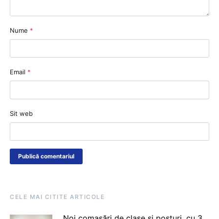
Nume
*
Email
*
Sit web
CELE MAI CITITE ARTICOLE
Noi comasări de clase și posturi, cu 3