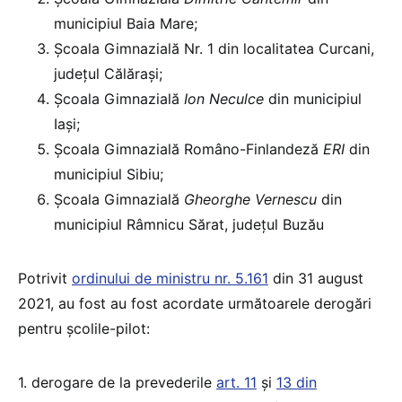
municipiul Baia Mare;
Școala Gimnazială Nr. 1 din localitatea Curcani,
județul Călărași;
Școala Gimnazială
Ion Neculce
din municipiul
Iași;
Școala Gimnazială Româno-Finlandeză
ERI
din
municipiul Sibiu;
Școala Gimnazială
Gheorghe Vernescu
din
municipiul Râmnicu Sărat, județul Buzău
Potrivit
ordinului de ministru nr. 5.161
din 31 august
2021, au fost au fost acordate următoarele derogări
pentru școlile-pilot:
1. derogare de la prevederile
art. 11
și
13 din