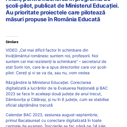
școli-pilot, publicat de Ministerul Educației.
Au prioritate proiectele care pilotează
măsuri propuse în România Educată
Similare
VIDEO „Cel mai dificil factor în schimbare din
învățământul românesc suntem noi, profesorii. Noi
suntem cei mai rezistenți la schimbare” – secretarul de
stat Sorin Ion, care le-a spus directorilor care vor școli-
pilot: Cereți și vi se va da, sau nu, vom vedea
Răzgândire la Ministerul Educației. Corectarea
digitalizată a lucrărilor de la Evaluarea Națională și BAC
2023 se face în aceleași două județe de anul trecut,
Dâmbovița și Călărași, și nu în 6 județe, cum se stabilise
oficial săptămâna trecută
Calendar BAC 2023, sesiunea august-septembrie,
primul Bacalaureat cu corectare digitalizată în toate
centrele de examen. Înscrierile se fac până pe 24 iulie.