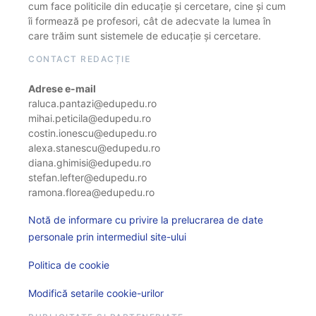
cum face politicile din educație și cercetare, cine și cum
îi formează pe profesori, cât de adecvate la lumea în
care trăim sunt sistemele de educație și cercetare.
CONTACT REDACȚIE
Adrese e-mail
raluca.pantazi@edupedu.ro
mihai.peticila@edupedu.ro
costin.ionescu@edupedu.ro
alexa.stanescu@edupedu.ro
diana.ghimisi@edupedu.ro
stefan.lefter@edupedu.ro
ramona.florea@edupedu.ro
Notă de informare cu privire la prelucrarea de date
personale prin intermediul site-ului
Politica de cookie
Modifică setarile cookie-urilor