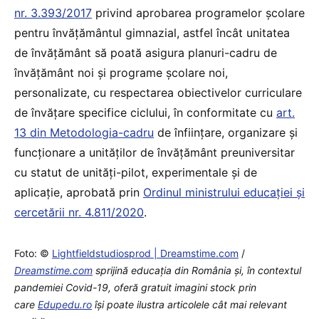
nr. 3.393/2017
privind aprobarea programelor școlare
pentru învățământul gimnazial, astfel încât unitatea
de învățământ să poată asigura planuri-cadru de
învățământ noi și programe școlare noi,
personalizate, cu respectarea obiectivelor curriculare
de învățare specifice ciclului, în conformitate cu
art.
13 din Metodologia-cadru
de înființare, organizare și
funcționare a unităților de învățământ preuniversitar
cu statut de unități-pilot, experimentale și de
aplicație, aprobată prin
Ordinul ministrului educației și
cercetării nr. 4.811/2020
.
Foto: ©
Lightfieldstudiosprod | Dreamstime.com
/
Dreamstime.com
sprijină educaţia din România şi, în contextul
pandemiei Covid-19, oferă gratuit imagini stock prin
care
Edupedu.ro
îşi poate ilustra articolele cât mai relevant