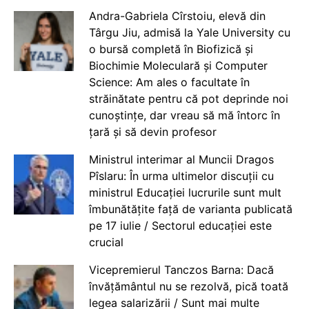
Andra-Gabriela Cîrstoiu, elevă din
Târgu Jiu, admisă la Yale University cu
o bursă completă în Biofizică și
Biochimie Moleculară și Computer
Science: Am ales o facultate în
străinătate pentru că pot deprinde noi
cunoștințe, dar vreau să mă întorc în
țară și să devin profesor
Ministrul interimar al Muncii Dragos
Pîslaru: În urma ultimelor discuții cu
ministrul Educației lucrurile sunt mult
îmbunătățite față de varianta publicată
pe 17 iulie / Sectorul educației este
crucial
Vicepremierul Tanczos Barna: Dacă
învățământul nu se rezolvă, pică toată
legea salarizării / Sunt mai multe