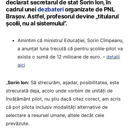
declarat secretarul de stat Sorin Ion, în
cadrul unei
dezbateri
organizate de PNL
Brașov. Astfel, profesorul devine „titularul
școlii, nu al sistemului”.
Amintim că ministrul Educației, Sorin Cîmpeanu,
a anunțat luna trecută că pentru școlile-pilot va
exista o sumă de 12 milioane de euro. –
detalii
aici
„
Sorin Ion:
Să strecurăm, așadar, posibilitatea, este
strecurată deja, acolo unde vorbim de unități de
învățământ pilot, nu știu dacă citez corect, am scris
că pot pilota inclusiv modalități alternative de
selectare a resursei umane, altele decât cele
prevăzute.