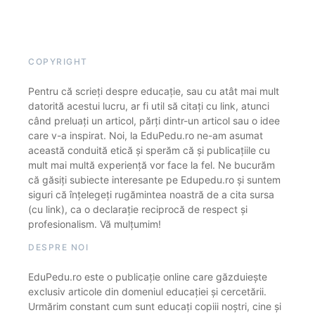
COPYRIGHT
Pentru că scrieți despre educație, sau cu atât mai mult
datorită acestui lucru, ar fi util să citați cu link, atunci
când preluați un articol, părți dintr-un articol sau o idee
care v-a inspirat. Noi, la EduPedu.ro ne-am asumat
această conduită etică și sperăm că și publicațiile cu
mult mai multă experiență vor face la fel. Ne bucurăm
că găsiți subiecte interesante pe Edupedu.ro și suntem
siguri că înțelegeți rugămintea noastră de a cita sursa
(cu link), ca o declarație reciprocă de respect și
profesionalism. Vă mulțumim!
DESPRE NOI
EduPedu.ro este o publicație online care găzduiește
exclusiv articole din domeniul educației și cercetării.
Urmărim constant cum sunt educați copiii noștri, cine și