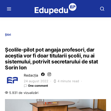
Știri
Școlile-pilot pot angaja profesori, dar
aceștia vor fi doar titularii școlii, nu ai
sistemului, potrivit secretarului de stat
Sorin Ion
Redacția
24 august 2022
4 minute read
One comment
5.931 de vizualizări