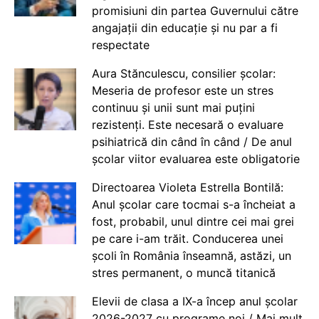
promisiuni din partea Guvernului către
angajații din educație și nu par a fi
respectate
Aura Stănculescu, consilier școlar:
Meseria de profesor este un stres
continuu și unii sunt mai puțini
rezistenți. Este necesară o evaluare
psihiatrică din când în când / De anul
școlar viitor evaluarea este obligatorie
Directoarea Violeta Estrella Bontilă:
Anul școlar care tocmai s-a încheiat a
fost, probabil, unul dintre cei mai grei
pe care i-am trăit. Conducerea unei
școli în România înseamnă, astăzi, un
stres permanent, o muncă titanică
Elevii de clasa a IX-a încep anul școlar
2026-2027 cu programe noi / Mai mult