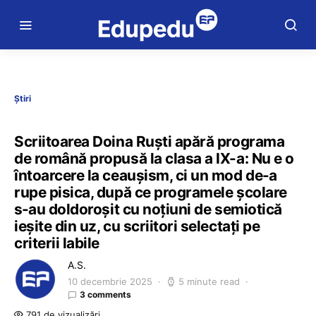
Știri
Scriitoarea Doina Ruști apără programa
de română propusă la clasa a IX-a: Nu e o
întoarcere la ceaușism, ci un mod de⁠-⁠a
rupe pisica, după ce programele școlare
s⁠-⁠au doldoroșit cu noțiuni de semiotică
ieșite din uz, cu scriitori selectați pe
criterii labile
A.S.
10 decembrie 2025
5 minute read
3 comments
791 de vizualizări