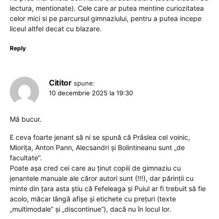
lectura, mentionate). Cele care ar putea mentine curiozitatea
celor mici si pe parcursul gimnaziului, pentru a putea incepe
liceul altfel decat cu blazare.
Reply
Cititor
spune:
10 decembrie 2025 la 19:30
Mă bucur.
E ceva foarte jenant să ni se spună că Prâslea cel voinic,
Miorița, Anton Pann, Alecsandri și Bolintineanu sunt „de
facultate”.
Poate așa cred cei care au ținut copiii de gimnaziu cu
jenantele manuale ale căror autori sunt (!!!), dar părinții cu
minte din țara asta știu că Fefeleaga și Puiul ar fi trebuit să fie
acolo, măcar lângă afișe și etichete cu prețuri (texte
„multimodale” și „discontinue”), dacă nu în locul lor.