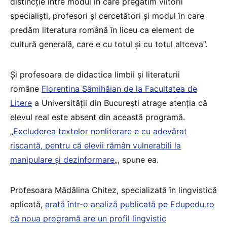
distincție între modul în care pregătim viitorii
specialiști, profesori și cercetători și modul în care
predăm literatura română în liceu ca element de
cultură generală, care e cu totul și cu totul altceva”.
Și profesoara de didactica limbii și literaturii
române
Florentina Sâmihăian de la Facultatea de
Litere
a Universității din București atrage atenția că
elevul real este absent din această programă.
„
Excluderea textelor nonliterare e cu adevărat
riscantă, pentru că elevii rămân vulnerabili la
manipulare și dezinformare
„, spune ea.
Profesoara Mădălina Chitez, specializată în lingvistică
aplicată,
arată într-o analiză publicată pe Edupedu.ro
că noua programă are un profil lingvistic