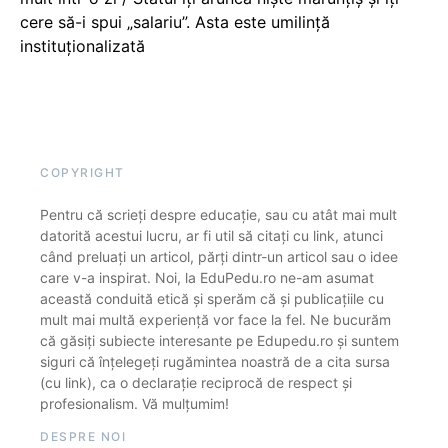
cere să-i spui „salariu”. Asta este umilință
instituționalizată
COPYRIGHT
Pentru că scrieți despre educație, sau cu atât mai mult
datorită acestui lucru, ar fi util să citați cu link, atunci
când preluați un articol, părți dintr-un articol sau o idee
care v-a inspirat. Noi, la EduPedu.ro ne-am asumat
această conduită etică și sperăm că și publicațiile cu
mult mai multă experiență vor face la fel. Ne bucurăm
că găsiți subiecte interesante pe Edupedu.ro și suntem
siguri că înțelegeți rugămintea noastră de a cita sursa
(cu link), ca o declarație reciprocă de respect și
profesionalism. Vă mulțumim!
DESPRE NOI