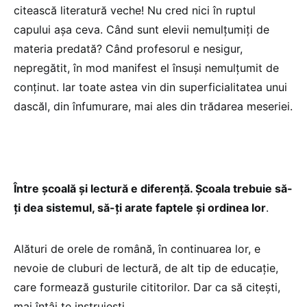
citească literatură veche! Nu cred nici în ruptul
capului așa ceva. Când sunt elevii nemulțumiți de
materia predată? Când profesorul e nesigur,
nepregătit, în mod manifest el însuși nemulțumit de
conținut. Iar toate astea vin din superficialitatea unui
dascăl, din înfumurare, mai ales din trădarea meseriei.
Între școală și lectură e diferență. Școala trebuie să-
ți dea sistemul, să-ți arate faptele și ordinea lor
.
Alături de orele de română, în continuarea lor, e
nevoie de cluburi de lectură, de alt tip de educație,
care formează gusturile cititorilor. Dar ca să citești,
mai întâi te instruiești.