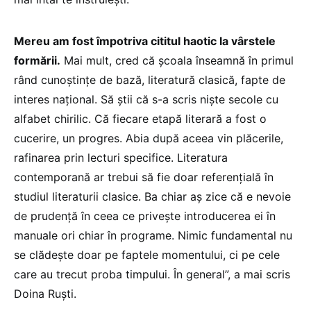
Mereu am fost împotriva cititul haotic la vârstele
formării.
Mai mult, cred că școala înseamnă în primul
rând cunoștințe de bază, literatură clasică, fapte de
interes național. Să știi că s⁠-⁠a scris niște secole cu
alfabet chirilic. Că fiecare etapă literară a fost o
cucerire, un progres. Abia după aceea vin plăcerile,
rafinarea prin lecturi specifice. Literatura
contemporană ar trebui să fie doar referențială în
studiul literaturii clasice. Ba chiar aș zice că e nevoie
de prudență în ceea ce privește introducerea ei în
manuale ori chiar în programe. Nimic fundamental nu
se clădește doar pe faptele momentului, ci pe cele
care au trecut proba timpului. În general”, a mai scris
Doina Ruști.