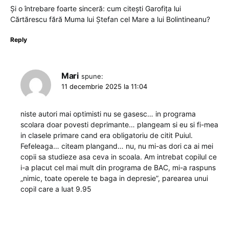
Și o întrebare foarte sinceră: cum citești Garofița lui
Cărtărescu fără Muma lui Ștefan cel Mare a lui Bolintineanu?
Reply
Mari
spune:
11 decembrie 2025 la 11:04
niste autori mai optimisti nu se gasesc… in programa
scolara doar povesti deprimante… plangeam si eu si fi-mea
in clasele primare cand era obligatoriu de citit Puiul.
Fefeleaga… citeam plangand… nu, nu mi-as dori ca ai mei
copii sa studieze asa ceva in scoala. Am intrebat copilul ce
i-a placut cel mai mult din programa de BAC, mi-a raspuns
„nimic, toate operele te baga in depresie”, parearea unui
copil care a luat 9.95