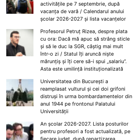
activitățile pe 7 septembrie, după
vacanța de vară / Calendarul anului
școlar 2026-2027 și lista vacanțelor
Profesorul Petruț Rizea, despre plata
cu ora: Dacă mă apuc să strâng sticle
și să le duc la SGR, câștig mai mult
într-o zi / Statul îți aruncă niște
mărunțiș și îți cere să-i spui „salariu”.
Asta este umilință instituționalizată
Universitatea din București a
reamplasat vulturul și cei doi grifoni
distruși în urma bombardamentelor din
anul 1944 pe frontonul Palatului
Universității
An școlar 2026-2027. Lista posturilor
pentru profesori a fost actualizată, pe
fiecare județ, după repartizarea