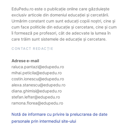
EduPedu.ro este o publicație online care găzduiește
exclusiv articole din domeniul educației și cercetării.
Urmărim constant cum sunt educați copiii noștri, cine și
cum face politicile din educație și cercetare, cine și cum
îi formează pe profesori, cât de adecvate la lumea în
care trăim sunt sistemele de educație și cercetare.
CONTACT REDACȚIE
Adrese e-mail
raluca.pantazi@edupedu.ro
mihai.peticila@edupedu.ro
costin.ionescu@edupedu.ro
alexa.stanescu@edupedu.ro
diana.ghimisi@edupedu.ro
stefan.lefter@edupedu.ro
ramona.florea@edupedu.ro
Notă de informare cu privire la prelucrarea de date
personale prin intermediul site-ului