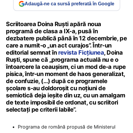
Adaugă-ne ca sursă preferată în Google
Scriitoarea Doina Ruști apără noua
programă de clasa a IX-a, pusă în
dezbatere publică până în 12 decembrie, pe
care a numit-o „un act curajos”. Într-un
editorial semnat în
revista Ficțiunea
, Doina
Ruști, spune că „programa actuală nu e o
întoarcere la ceaușism, ci un mod de⁠-⁠a rupe
pisica, într⁠-⁠un moment de haos generalizat,
de confuzie, (…) după ce programele
școlare s⁠-⁠au doldoroșit cu noțiuni de
semiotică deja ieșite din uz, cu un amalgam
de texte imposibil de ordonat, cu scriitori
selectați pe criterii labile”.
Programa de română propusă de Ministerul