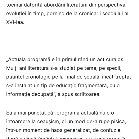
tocmai datorită abordării literaturii din perspectiva
evoluției în timp, pornind de la cronicarii secolului al
XVI-lea.
„Actuala programă e în primul rând un act curajos.
Mulți ani literatura s⁠-⁠a studiat pe teme, pe specii,
puțintel cronologic pe la final de școală, încât treptat
s⁠-⁠a instalat un tip de educație fragmentară, cu o
informație decupată”, a spus scriitoarea.
Ea a mai punctat că „programa actuală nu e o
întoarcere la ceaușism, ci un mod de⁠-⁠a rupe pisica,
într⁠-⁠un moment de haos generalizat, de confuzie,
după ce învățământul universitar s⁠-⁠a transformat în