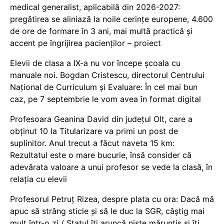
medical generalist, aplicabilă din 2026-2027:
pregătirea se aliniază la noile cerințe europene, 4.600
de ore de formare în 3 ani, mai multă practică și
accent pe îngrijirea pacienților – proiect
Elevii de clasa a IX-a nu vor începe școala cu
manuale noi. Bogdan Cristescu, directorul Centrului
Național de Curriculum și Evaluare: În cel mai bun
caz, pe 7 septembrie le vom avea în format digital
Profesoara Geanina David din județul Olt, care a
obținut 10 la Titularizare va primi un post de
suplinitor. Anul trecut a făcut naveta 15 km:
Rezultatul este o mare bucurie, însă consider că
adevărata valoare a unui profesor se vede la clasă, în
relația cu elevii
Profesorul Petruț Rizea, despre plata cu ora: Dacă mă
apuc să strâng sticle și să le duc la SGR, câștig mai
mult într-o zi / Statul îți aruncă niște mărunțiș și îți