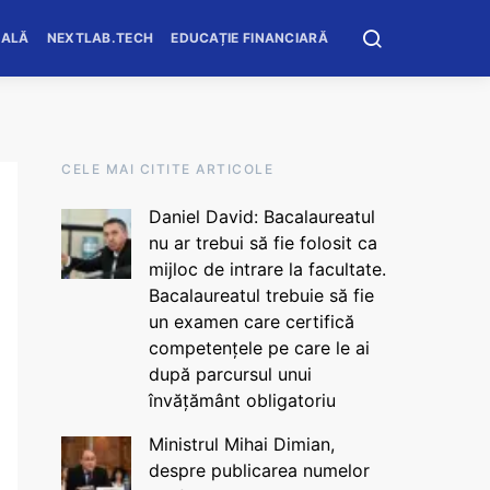
OALĂ
NEXTLAB.TECH
EDUCAȚIE FINANCIARĂ
CELE MAI CITITE ARTICOLE
Daniel David: Bacalaureatul
nu ar trebui să fie folosit ca
mijloc de intrare la facultate.
Bacalaureatul trebuie să fie
un examen care certifică
competențele pe care le ai
după parcursul unui
învățământ obligatoriu
Ministrul Mihai Dimian,
despre publicarea numelor