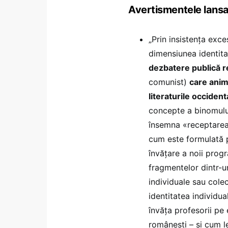
Avertismentele lansa
„Prin insistența exc
dimensiunea identita
dezbatere publică r
comunist)
care animă
literaturile occident
concepte a binomului
însemna «receptarea 
cum este formulată 
învățare a noii prog
fragmentelor dintr-un 
individuale sau colec
identitatea individua
învăța profesorii pe e
românești – și cum l