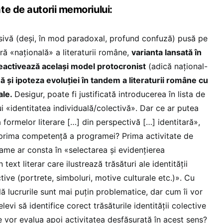
te de autorii memoriului:
esivă (deși, în mod paradoxal, profund confuză) pusă pe
ră «națională» a literaturii române,
varianta lansată în
eactivează același model protocronist
(adică național-
 și ipoteza evoluției în tandem a literaturii române cu
ale.
Desigur, poate fi justificată introducerea în lista de
 «identitatea individuală/colectivă». Dar ce ar putea
formelor literare […] din perspectivă […] identitară»,
prima competență a programei? Prima activitate de
rame ar consta în «selectarea și evidențierea
text literar care ilustrează trăsături ale identității
tive (portrete, simboluri, motive culturale etc.)». Cu
lă lucrurile sunt mai puțin problematice, dar cum îi vor
levi să identifice corect trăsăturile identității colective
e vor evalua apoi activitatea desfășurată în acest sens?