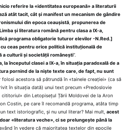
nicio referire la «identitatea europeană» a literaturii
ă atât tacit, cât și manifest un mecanism de gândire
ocronismului din epoca ceaușistă
,
propunerea de
mba și literatura română pentru clasa a IX-a,
ică programa obligatorie tuturor elevilor -N.Red.]
u ceas pentru orice politică instituțională de
a culturii și societății românești
”.
la, la începutul clasei a IX-a, în situația paradoxală de a
tura pornind de la niște texte care, de fapt, nu sunt
r folosi acestora să pătrundă în «tainele creației» (ca să
ivit în situația dată) unui text precum «Predoslovie
cititoriul» din Letopisețul Țării Moldovei de la Aron
on Costin, pe care îl recomandă programa, atâta timp
n text istoriografic, și nu unul literar? Mai mult,
acest
doar «literatura veche», ci se prelungește până la
 având în vedere că majoritatea textelor din epocile