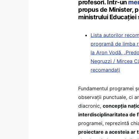
profesori. Într-un
me
propus de Minister, p
ministrului Educație
Lista autorilor recom
programă de limba r
la Aron Vodă, „Predo
Negruzzi / Mircea Că
recomandați
Fundamentul programei șc
observații punctuale, ci a
diacronic,
concepția nați
interdisciplinaritatea de 
programei, reprezintă chia
proiectare a acesteia ar t