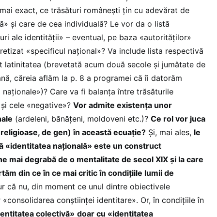
ai exact, ce trăsături românești țin cu adevărat de
ă» și care de cea individuală? Le vor da o listă
uri ale identității» – eventual, pe baza «autorităților»
retizat «specificul național»? Va include lista respectivă
cât latinitatea (brevetată acum două secole și jumătate de
nă, căreia aflăm la p. 8 a programei că îi datorăm
i naționale»)? Care va fi balanța între trăsăturile
 și cele «negative»?
Vor admite existența unor
nale
(ardeleni, bănățeni, moldoveni etc.)?
Ce rol vor juca
, religioase, de gen) în această ecuație?
Și, mai ales,
le
ă «identitatea națională» este un construct
ne mai degrabă de o mentalitate de secol XIX și la care
tăm din ce în ce mai critic în condițiile lumii de
r că nu, din moment ce unul dintre obiectivele
«consolidarea conștiinței identitare». Or, în condițiile în
entitatea colectivă»
doar cu «identitatea