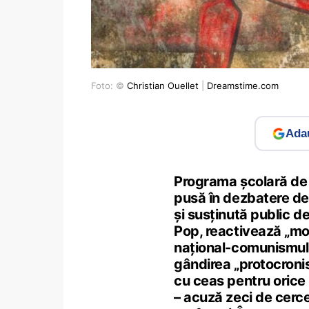
Foto: ©
Christian Ouellet
|
Dreamstime.com
Adau
Programa școlară de l
pusă în dezbatere de
și susținută public 
Pop, reactivează „mo
național-comunismul
gândirea „protocroni
cu ceas pentru orice 
– acuză zeci de cerc