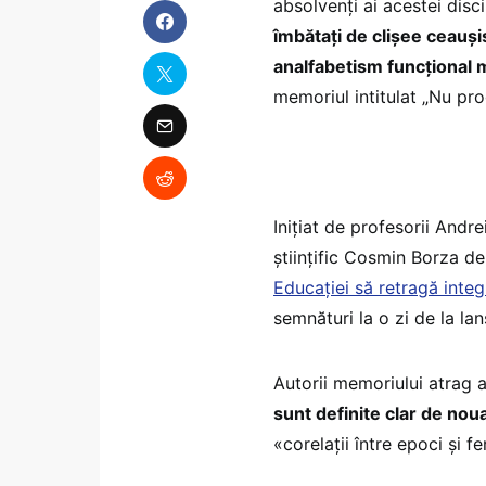
absolvenți ai acestei disc
îmbătați de clișee ceauși
analfabetism funcțional 
memoriul intitulat „Nu pro
Inițiat de profesorii Andr
științific Cosmin Borza 
Educației să retragă int
semnături la o zi de la lan
Autorii memoriului atrag 
sunt definite clar de no
«corelații între epoci și f