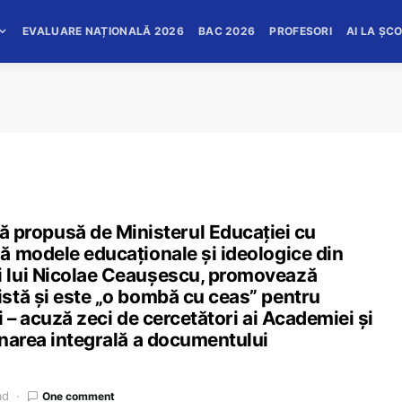
EVALUARE NAȚIONALĂ 2026
BAC 2026
PROFESORI
AI LA ȘC
ropusă de Ministerul Educației cu
ă modele educaționale și ideologice din
 lui Nicolae Ceaușescu, promovează
stă și este „o bombă cu ceas” pentru
 – acuză zeci de cercetători ai Academiei și
onarea integrală a documentului
ad
One comment