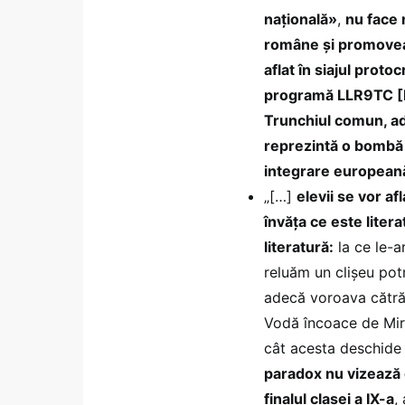
națională»
,
nu face 
române și promoveaz
aflat în siajul prot
programă LLR9TC [Li
Trunchiul comun, ad
reprezintă o bombă c
integrare europeană 
„[…]
elevii se vor af
învăța ce este litera
literatură:
la ce le-a
reluăm un clișeu potr
adecă voroava cătră 
Vodă încoace de Mir
cât acesta deschide u
paradox nu vizează 
finalul clasei a IX-a
,