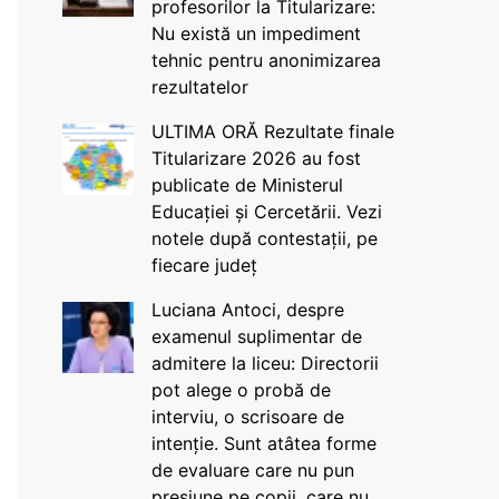
profesorilor la Titularizare:
Nu există un impediment
tehnic pentru anonimizarea
rezultatelor
ULTIMA ORĂ Rezultate finale
Titularizare 2026 au fost
publicate de Ministerul
Educației și Cercetării. Vezi
notele după contestații, pe
fiecare județ
Luciana Antoci, despre
examenul suplimentar de
admitere la liceu: Directorii
pot alege o probă de
interviu, o scrisoare de
intenție. Sunt atâtea forme
de evaluare care nu pun
presiune pe copii, care nu