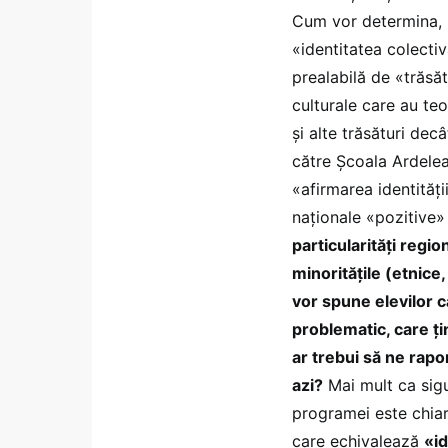
Cum vor determina, m
«identitatea colectiv
prealabilă de «trăsăt
culturale care au teo
și alte trăsături de
către Școala Ardelea
«afirmarea identități
naționale «pozitive»
particularități regio
minoritățile (etnice
vor spune elevilor c
problematic, care ți
ar trebui să ne rapor
azi?
Mai mult ca sigu
programei este chiar 
care echivalează
«id