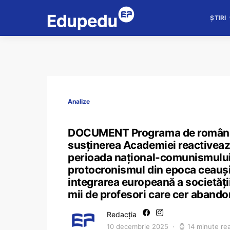
ȘTIRI
Analize
DOCUMENT Programa de română p
susținerea Academiei reactiveaz
perioada național-comunismului
protocronismul din epoca ceauși
integrarea europeană a societății
mii de profesori care cer aband
Redacția
10 decembrie 2025
14 minute re