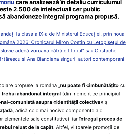
moriu
care analizează în detaliu curriculumul
este 2.500 de intelectuali cer public
i să abandoneze integral programa propusă.
andați la clasa a IX-a de Ministerul Educației, prin noua
omână 2026: Cronicarul Miron Costin cu Letopisețul de
slovie adecă voroava cătră cititoriul” sau Costache
rtărescu și Ana Blandiana singurii autori contemporani
olare propuse la română „
nu poate fi «îmbunătățit»
cu
r
trebui abandonat integral
(din moment ce principiul
onal-comunistă asupra «identității colective»
și
fațadă
, adică cele mai nocive componente ale
r elementele sale constitutive), iar
întregul proces de
rebui reluat de la capăt
. Altfel, viitoarele promoții de