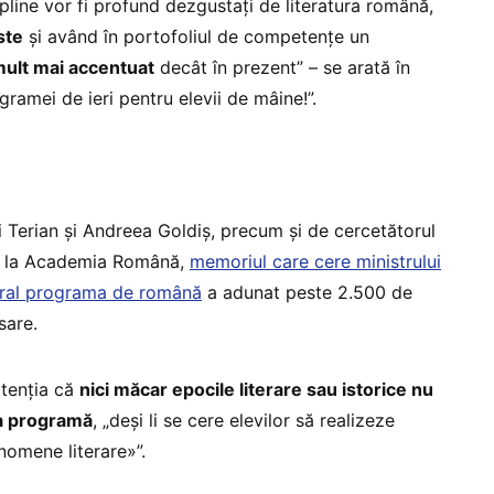
ipline vor fi profund dezgustați de literatura română,
ste
și având în portofoliul de competențe un
mult mai accentuat
decât în prezent” – se arată în
gramei de ieri pentru elevii de mâine!”.
ei Terian și Andreea Goldiș, precum și de cercetătorul
de la Academia Română,
memoriul care cere ministrului
egral programa de română
a adunat peste 2.500 de
sare.
atenția că
nici măcar epocile literare sau istorice nu
ua programă
, „deși li se cere elevilor să realizeze
enomene literare»”.