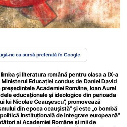
gă-ne ca sursă preferată în Google
imba și literatura română pentru clasa a IX-a
 Ministerul Educației condus de Daniel David
de președintele Academiei Române, Ioan Aurel
dele educaționale și ideologice din perioada
ui lui Nicolae Ceaușescu”, promovează
smului din epoca ceaușistă” și este „o bombă
politică instituțională de integrare europeană”
etători ai Academiei Române și mii de