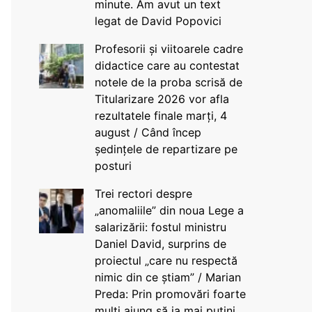
minute. Am avut un text
legat de David Popovici
Profesorii și viitoarele cadre
didactice care au contestat
notele de la proba scrisă de
Titularizare 2026 vor afla
rezultatele finale marți, 4
august / Când încep
ședințele de repartizare pe
posturi
Trei rectori despre
„anomaliile” din noua Lege a
salarizării: fostul ministru
Daniel David, surprins de
proiectul „care nu respectă
nimic din ce știam” / Marian
Preda: Prin promovări foarte
mulți ajung să ia mai puțini