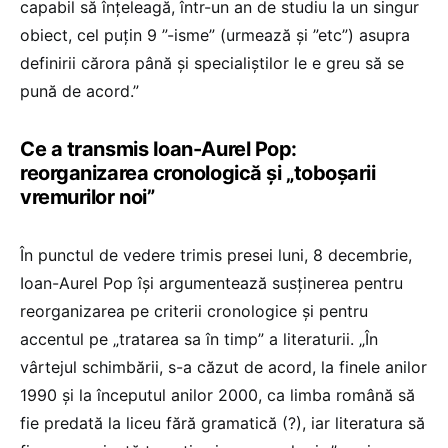
capabil să înțeleagă, într-un an de studiu la un singur
obiect, cel puțin 9 ”-isme” (urmează și ”etc”) asupra
definirii cărora până și specialiștilor le e greu să se
pună de acord.”
Ce a transmis Ioan-Aurel Pop:
reorganizarea cronologică și „toboșarii
vremurilor noi”
În punctul de vedere trimis presei luni, 8 decembrie,
Ioan-Aurel Pop își argumentează susținerea pentru
reorganizarea pe criterii cronologice și pentru
accentul pe „tratarea sa în timp” a literaturii. „În
vârtejul schimbării, s-a căzut de acord, la finele anilor
1990 și la începutul anilor 2000, ca limba română să
fie predată la liceu fără gramatică (?), iar literatura să