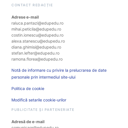
CONTACT REDACȚIE
Adrese e-mail
raluca.pantazi@edupedu.ro
mihai.peticila@edupedu.ro
costin.ionescu@edupedu.ro
alexa.stanescu@edupedu.ro
diana.ghimisi@edupedu.ro
stefan.lefter@edupedu.ro
ramona.florea@edupedu.ro
Notă de informare cu privire la prelucrarea de date
personale prin intermediul site-ului
Politica de cookie
Modifică setarile cookie-urilor
PUBLICITATE ȘI PARTENERIATE
Adresă de e-mail
comunicare@edupedu.ro