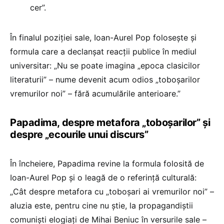
cer”.
În finalul poziției sale, Ioan-Aurel Pop folosește și
formula care a declanșat reacții publice în mediul
universitar: „Nu se poate imagina „epoca clasicilor
literaturii” – nume devenit acum odios „toboșarilor
vremurilor noi” – fără acumulările anterioare.”
Papadima, despre metafora „toboșarilor” și
despre „ecourile unui discurs”
În încheiere, Papadima revine la formula folosită de
Ioan-Aurel Pop și o leagă de o referință culturală:
„Cât despre metafora cu „toboșari ai vremurilor noi” –
aluzia este, pentru cine nu știe, la propagandiștii
comuniști elogiați de Mihai Beniuc în versurile sale –