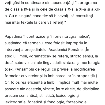
veți găsi în continuare din abundență și în programa
de clasa a IX-a și în cele de clasa a X-a, a XI-a și a XII-
a. Cu o singură condiție: să binevoiți să consultați
mai întâi textele la care vă referiți”.
Papadima îl contrazice și în privința „gramaticii”,
susținând că termenul este folosit impropriu în
intervenția președintelui Academiei Române: „În
studiul limbii, «gramatica» se referă, stricto sensu, la
două subdiviziuni ale lingvisticii: sintaxa și morfologia
(dex: «Ansamblu de reguli cu privire la modificarea
formelor cuvintelor și la îmbinarea lor în propoziții»).
Or, folosirea eficientă a limbii implică mult mai multe
aspecte ale acesteia, vizate, între altele, de discipline
precum semantică, stilistică, lexicologie și
lexicografie, fonetică și fonologie, frazeologie,