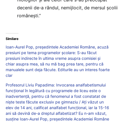
decenii de-a rândul, nemijlocit, de mersul școlii
românești.”
Similare
Ioan-Aurel Pop, președintele Academiei Române, acuză
presiuni pe tema programelor școlare: S-au făcut
presiuni indirecte în ultima vreme asupra comisiei și
chiar asupra mea, să nu mă bag prea tare, pentru că
manualele sunt deja făcute. Editurile au un interes foarte
clar
Profesorul Liviu Papadima: Invocarea analfabetismului
funcțional în legătură cu programele de liceu este o
inadvertență, pentru că fenomenul a fost constatat de
niște teste făcute exclusiv pe gimnaziu / Ați văzut un
elev de 14 ani, calificat analfabet funcțional, iar la 15-16
ani să devină de-a dreptul alfabetizat? Eu n-am văzut,
susține Ioan-Aurel Pop, președintele Academiei Române