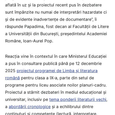
aflată în uz și la proiectul recent pus în dezbatere
sunt împânzite nu numai de interpretări hazardate ci
și de evidente inadvertențe de documentare”, îi
răspunde Papadima, fost decan al Facultății de Litere
a Universității din București, președintelui Academiei
Române, Ioan-Aurel Pop.
Reacția vine în contextul în care Ministerul Educației
a pus în consultare publică până pe 12 decembrie
2025
proiectul programei de Limba și literatura
română
pentru clasa a IX-a, parte din setul de
programe pentru liceu asociate noilor planuri-cadru.
Proiectul a stârnit dezbateri în mediul educațional și
universitar, inclusiv pe
tema ponderii literaturii vechi
,
a
abordării cronologice
și a echilibrului dintre
conținuturi și competențe (lectură, interpretare,