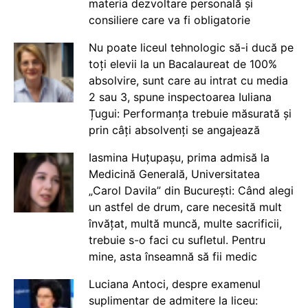
materia dezvoltare personală și
consiliere care va fi obligatorie
Nu poate liceul tehnologic să-i ducă pe
toți elevii la un Bacalaureat de 100%
absolvire, sunt care au intrat cu media
2 sau 3, spune inspectoarea Iuliana
Țugui: Performanța trebuie măsurată și
prin câți absolvenți se angajează
Iasmina Huțupașu, prima admisă la
Medicină Generală, Universitatea
„Carol Davila” din București: Când alegi
un astfel de drum, care necesită mult
învățat, multă muncă, multe sacrificii,
trebuie s-o faci cu sufletul. Pentru
mine, asta înseamnă să fii medic
Luciana Antoci, despre examenul
suplimentar de admitere la liceu: