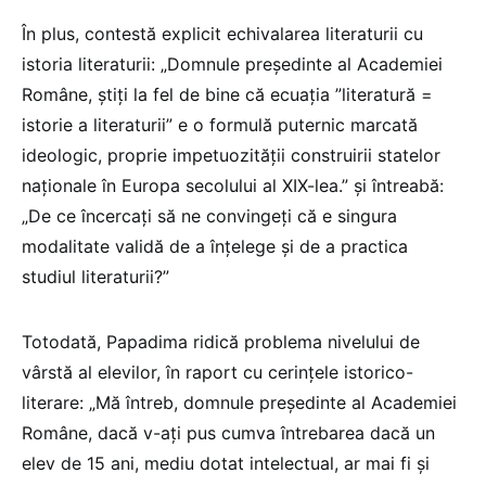
În plus, contestă explicit echivalarea literaturii cu
istoria literaturii: „Domnule președinte al Academiei
Române, știți la fel de bine că ecuația ”literatură =
istorie a literaturii” e o formulă puternic marcată
ideologic, proprie impetuozității construirii statelor
naționale în Europa secolului al XIX-lea.” și întreabă:
„De ce încercați să ne convingeți că e singura
modalitate validă de a înțelege și de a practica
studiul literaturii?”
Totodată, Papadima ridică problema nivelului de
vârstă al elevilor, în raport cu cerințele istorico-
literare: „Mă întreb, domnule președinte al Academiei
Române, dacă v-ați pus cumva întrebarea dacă un
elev de 15 ani, mediu dotat intelectual, ar mai fi și