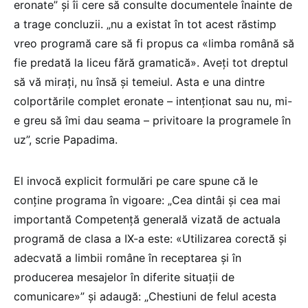
eronate” și îi cere să consulte documentele înainte de
a trage concluzii. „nu a existat în tot acest răstimp
vreo programă care să fi propus ca «limba română să
fie predată la liceu fără gramatică». Aveți tot dreptul
să vă mirați, nu însă și temeiul. Asta e una dintre
colportările complet eronate – intenționat sau nu, mi-
e greu să îmi dau seama – privitoare la programele în
uz”, scrie Papadima.
El invocă explicit formulări pe care spune că le
conține programa în vigoare: „Cea dintâi și cea mai
importantă Competență generală vizată de actuala
programă de clasa a IX-a este: «Utilizarea corectă și
adecvată a limbii române în receptarea și în
producerea mesajelor în diferite situații de
comunicare»” și adaugă: „Chestiuni de felul acesta