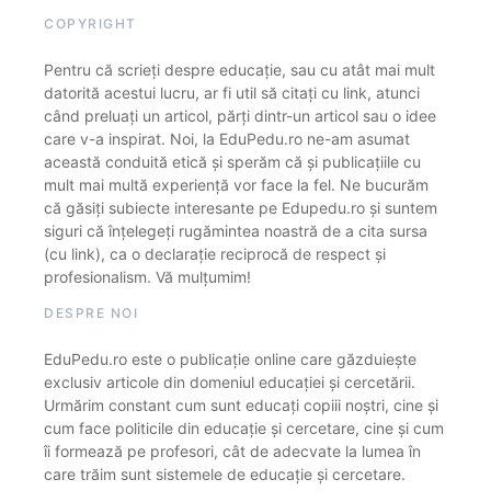
COPYRIGHT
Pentru că scrieți despre educație, sau cu atât mai mult
datorită acestui lucru, ar fi util să citați cu link, atunci
când preluați un articol, părți dintr-un articol sau o idee
care v-a inspirat. Noi, la EduPedu.ro ne-am asumat
această conduită etică și sperăm că și publicațiile cu
mult mai multă experiență vor face la fel. Ne bucurăm
că găsiți subiecte interesante pe Edupedu.ro și suntem
siguri că înțelegeți rugămintea noastră de a cita sursa
(cu link), ca o declarație reciprocă de respect și
profesionalism. Vă mulțumim!
DESPRE NOI
EduPedu.ro este o publicație online care găzduiește
exclusiv articole din domeniul educației și cercetării.
Urmărim constant cum sunt educați copiii noștri, cine și
cum face politicile din educație și cercetare, cine și cum
îi formează pe profesori, cât de adecvate la lumea în
care trăim sunt sistemele de educație și cercetare.