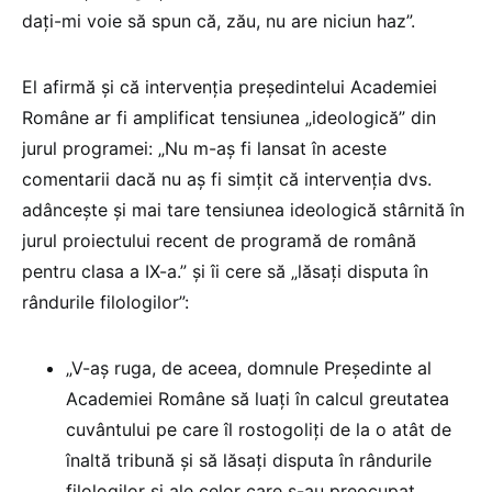
dați-mi voie să spun că, zău, nu are niciun haz”.
El afirmă și că intervenția președintelui Academiei
Române ar fi amplificat tensiunea „ideologică” din
jurul programei: „Nu m-aș fi lansat în aceste
comentarii dacă nu aș fi simțit că intervenția dvs.
adâncește și mai tare tensiunea ideologică stârnită în
jurul proiectului recent de programă de română
pentru clasa a IX-a.” și îi cere să „lăsați disputa în
rândurile filologilor”:
„V-aș ruga, de aceea, domnule Președinte al
Academiei Române să luați în calcul greutatea
cuvântului pe care îl rostogoliți de la o atât de
înaltă tribună și să lăsați disputa în rândurile
filologilor și ale celor care s-au preocupat