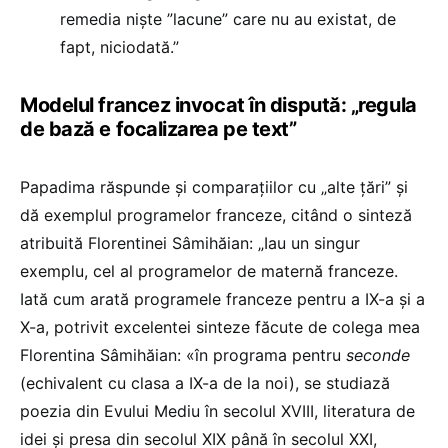
remedia niște ”lacune” care nu au existat, de
fapt, niciodată.”
Modelul francez invocat în dispută: „regula
de bază e focalizarea pe text”
Papadima răspunde și comparațiilor cu „alte țări” și
dă exemplul programelor franceze, citând o sinteză
atribuită Florentinei Sâmihăian: „Iau un singur
exemplu, cel al programelor de maternă franceze.
Iată cum arată programele franceze pentru a IX-a și a
X-a, potrivit excelentei sinteze făcute de colega mea
Florentina Sâmihăian: «în programa pentru
seconde
(echivalent cu clasa a IX-a de la noi), se studiază
poezia din Evului Mediu în secolul XVIII, literatura de
idei și presa din secolul XIX până în secolul XXI,