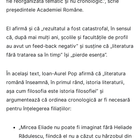
fie reorganizată tematic și nu cronologic.”, scrie
președintele Academiei Române.
El afirmă și că „rezultatul a fost catastrofal, în sensul
că, după mai mulți ani, școlile și facultățile de profil
au avut un feed-back negativ” și susține că „literatura
fără tratarea sa în timp” își „pierde esența”.
În același text, Ioan-Aurel Pop afirmă că „literatura
română înseamnă, în primul rând, istoria literaturii,
așa cum filosofia este istoria filosofiei” și
argumentează că ordinea cronologică ar fi necesară
pentru înțelegerea filiațiilor:
„Mircea Eliade nu poate fi imaginat fără Heliade
Rădulescu, fiindcă el nu a căzut cu hârzobul din