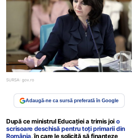
SURSA: gov.ro
Adaugă-ne ca sursă preferată în Google
După ce ministrul Educației a trimis joi
o
scrisoare deschisă pentru toți primarii din
România
, în care le solicită să finanțeze