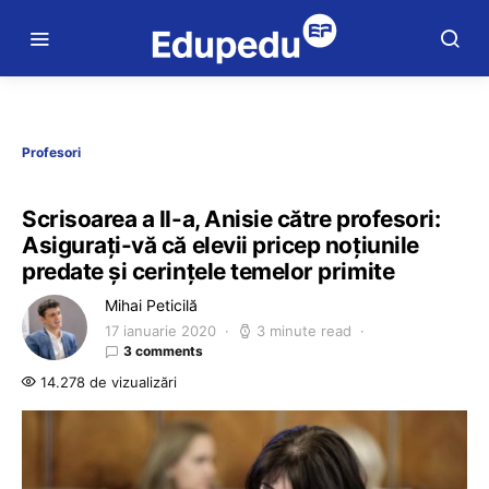
Profesori
Scrisoarea a II-a, Anisie către profesori:
Asigurați-vă că elevii pricep noțiunile
predate și cerințele temelor primite
Mihai Peticilă
17 ianuarie 2020
3 minute read
3 comments
14.278 de vizualizări