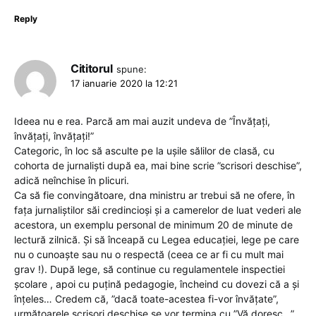
Reply
Cititorul
spune:
17 ianuarie 2020 la 12:21
Ideea nu e rea. Parcă am mai auzit undeva de ”Învățați,
învățați, învățați!”
Categoric, în loc să asculte pe la ușile sălilor de clasă, cu
cohorta de jurnaliști după ea, mai bine scrie ”scrisori deschise”,
adică neînchise în plicuri.
Ca să fie convingătoare, dna ministru ar trebui să ne ofere, în
fața jurnaliștilor săi credincioși și a camerelor de luat vederi ale
acestora, un exemplu personal de minimum 20 de minute de
lectură zilnică. Și să înceapă cu Legea educației, lege pe care
nu o cunoaște sau nu o respectă (ceea ce ar fi cu mult mai
grav !). După lege, să continue cu regulamentele inspectiei
școlare , apoi cu puțină pedagogie, încheind cu dovezi că a și
înțeles… Credem că, ”dacă toate-acestea fi-vor învățate”,
următoarele scrisori deschise se vor termina cu ”Vă doresc…”,