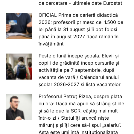
de cercetare - ultimele date Eurostat
OFICIAL Prima de carieră didactică
2026: profesorii primesc cei 1.500 de
lei până la 31 august și îi pot folosi
până în august 2027 dacă rămân în
învățământ
Peste o lună începe școala. Elevii și
copiii de grădiniță încep cursurile și
activitățile pe 7 septembrie, după
vacanța de vară / Calendarul anului
școlar 2026-2027 și lista vacanțelor
Profesorul Petruț Rizea, despre plata
cu ora: Dacă mă apuc să strâng sticle
și să le duc la SGR, câștig mai mult
într-o zi / Statul îți aruncă niște
mărunțiș și îți cere să-i spui „salariu”.
Asta este umilință instituționalizată