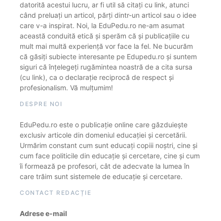
datorită acestui lucru, ar fi util să citați cu link, atunci
când preluați un articol, părți dintr-un articol sau o idee
care v-a inspirat. Noi, la EduPedu.ro ne-am asumat
această conduită etică și sperăm că și publicațiile cu
mult mai multă experiență vor face la fel. Ne bucurăm
că găsiți subiecte interesante pe Edupedu.ro și suntem
siguri că înțelegeți rugămintea noastră de a cita sursa
(cu link), ca o declarație reciprocă de respect și
profesionalism. Vă mulțumim!
DESPRE NOI
EduPedu.ro este o publicație online care găzduiește
exclusiv articole din domeniul educației și cercetării.
Urmărim constant cum sunt educați copiii noștri, cine și
cum face politicile din educație și cercetare, cine și cum
îi formează pe profesori, cât de adecvate la lumea în
care trăim sunt sistemele de educație și cercetare.
CONTACT REDACȚIE
Adrese e-mail