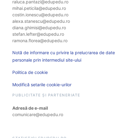
raluca.pantazi@edupedu.ro
mihai.peticila@edupedu.ro
costin.ionescu@edupedu.ro
alexa.stanescu@edupedu.ro
diana.ghimisi@edupedu.ro
stefan.lefter@edupedu.ro
ramona.florea@edupedu.ro
Notă de informare cu privire la prelucrarea de date
personale prin intermediul site-ului
Politica de cookie
Modifică setarile cookie-urilor
PUBLICITATE ȘI PARTENERIATE
Adresă de e-mail
comunicare@edupedu.ro