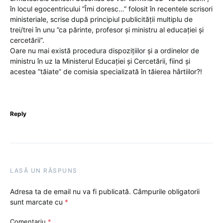
în locul egocentricului ”Îmi doresc…” folosit în recentele scrisori
ministeriale, scrise după principiul publicității multiplu de
trei/trei în unu ”ca părinte, profesor și ministru al educației și
cercetării”.
Oare nu mai există procedura dispozițiilor și a ordinelor de
ministru în uz la Ministerul Educației și Cercetării, fiind și
acestea ”tăiate” de comisia specializată în tăierea hârtiilor?!
Reply
LASĂ UN RĂSPUNS
Adresa ta de email nu va fi publicată.
Câmpurile obligatorii
sunt marcate cu
*
Comentariu
*