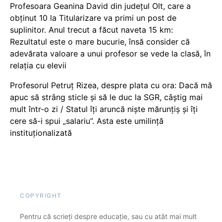
Profesoara Geanina David din județul Olt, care a
obținut 10 la Titularizare va primi un post de
suplinitor. Anul trecut a făcut naveta 15 km:
Rezultatul este o mare bucurie, însă consider că
adevărata valoare a unui profesor se vede la clasă, în
relația cu elevii
Profesorul Petruț Rizea, despre plata cu ora: Dacă mă
apuc să strâng sticle și să le duc la SGR, câștig mai
mult într-o zi / Statul îți aruncă niște mărunțiș și îți
cere să-i spui „salariu”. Asta este umilință
instituționalizată
COPYRIGHT
Pentru că scrieți despre educație, sau cu atât mai mult