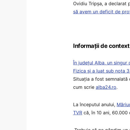
Ovidiu Tripșa, a declarat
să avem un deficit de prof
Informații de context
În județul Alba, un singur
Fizica și a luat sub nota 3
Situația a fost semnalată
cum scrie
alba24.ro
.
La începutul anului,
Măriu
TVR
că, în 10 ani, 60.000
„Trebuie să ne gândim un 