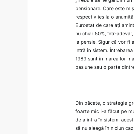
pensionare. Care este mișc
respectiv ies la o anumită
Eurostat de care ați amin
nu chiar 50%, într-adevăr,
la pensie. Sigur că vor fi 
intră în sistem. Întrebare
1989 sunt în marea lor maj
pasiune sau o parte dintr
Din păcate, o strategie gr
foarte mic i-a făcut pe mu
de a intra în sistem, acest
să nu aleagă în niciun ca