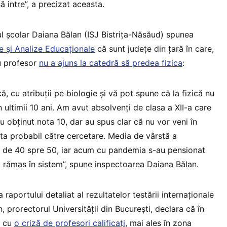
ă intre”, a precizat aceasta.
ul școlar Daiana Bălan (ISJ Bistrița-Năsăud) spunea
e și Analize Educaționale
că sunt județe din țară în care,
ou profesor
nu a ajuns la catedră să predea fizica
:
ă, cu atribuții pe biologie și vă pot spune că la fizică nu
n ultimii 10 ani. Am avut absolvenți de clasa a XII-a care
au obținut nota 10, dar au spus clar că nu vor veni în
nta probabil către cercetare. Media de vârstă a
te de 40 spre 50, iar acum cu pandemia s-au pensionat
fi rămas în sistem”, spune inspectoarea Daiana Bălan.
 raportului detaliat al rezultatelor testării internaționale
 prorectorul Universității din București, declara că în
m cu
o criză de profesori calificați
, mai ales în zona