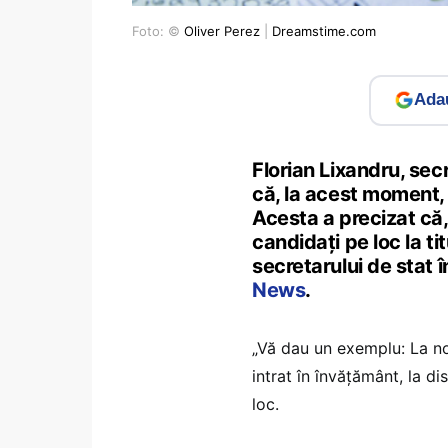
Foto: ©
Oliver Perez
|
Dreamstime.com
Adau
Florian Lixandru, secr
că, la acest moment, 
Acesta a precizat că,
candidați pe loc la ti
secretarului de stat î
News
.
„Vă dau un exemplu: La no
intrat în învățământ, la d
loc.