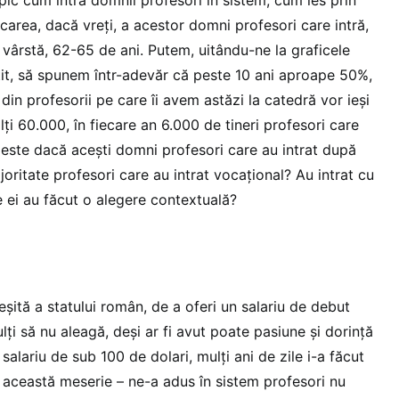
area, dacă vreți, a acestor domni profesori care intră,
 vârstă, 62-65 de ani. Putem, uitându-ne la graficele
tit, să spunem într-adevăr că peste 10 ani aproape 50%,
 din profesorii pe care îi avem astăzi la catedră vor ieși
alți 60.000, în fiecare an 6.000 de tineri profesori care
a este dacă acești domni profesori care au intrat după
oritate profesori care au intrat vocațional? Au intrat cu
e ei au făcut o alegere contextuală?
eșită a statului român, de a oferi un salariu de debut
lți să nu aleagă, deși ar fi avut poate pasiune și dorință
 salariu de sub 100 de dolari, mulți ani de zile i-a făcut
z această meserie – ne-a adus în sistem profesori nu