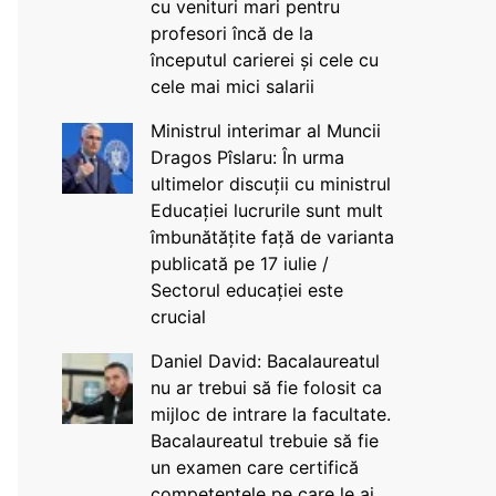
cu venituri mari pentru
profesori încă de la
începutul carierei și cele cu
cele mai mici salarii
Ministrul interimar al Muncii
Dragos Pîslaru: În urma
ultimelor discuții cu ministrul
Educației lucrurile sunt mult
îmbunătățite față de varianta
publicată pe 17 iulie /
Sectorul educației este
crucial
Daniel David: Bacalaureatul
nu ar trebui să fie folosit ca
mijloc de intrare la facultate.
Bacalaureatul trebuie să fie
un examen care certifică
competențele pe care le ai