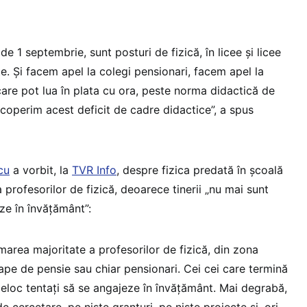
e 1 septembrie, sunt posturi de fizică, în licee și licee
e. Și facem apel la colegi pensionari, facem apel la
care pot lua în plata cu ora, peste norma didactică de
acoperim acest deficit de cadre didactice”, a spus
cu
a vorbit, la
TVR Info
, despre fizica predată în școală
sa profesorilor de fizică, deoarece tinerii „nu mai sunt
ze în învățământ”:
rea majoritate a profesorilor de fizică, din zona
ape de pensie sau chiar pensionari. Cei cei care termină
eloc tentați să se angajeze în învățământ. Mai degrabă,
 cercetare, pe niște granturi, pe niște proiecte și, ori