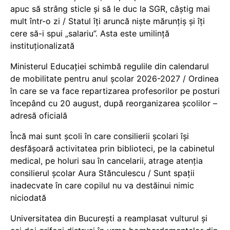
apuc să strâng sticle și să le duc la SGR, câștig mai
mult într-o zi / Statul îți aruncă niște mărunțiș și îți
cere să-i spui „salariu”. Asta este umilință
instituționalizată
Ministerul Educației schimbă regulile din calendarul
de mobilitate pentru anul școlar 2026-2027 / Ordinea
în care se va face repartizarea profesorilor pe posturi
începând cu 20 august, după reorganizarea școlilor –
adresă oficială
Încă mai sunt școli în care consilierii școlari își
desfășoară activitatea prin biblioteci, pe la cabinetul
medical, pe holuri sau în cancelarii, atrage atenția
consilierul școlar Aura Stănculescu / Sunt spații
inadecvate în care copilul nu va destăinui nimic
niciodată
Universitatea din București a reamplasat vulturul și