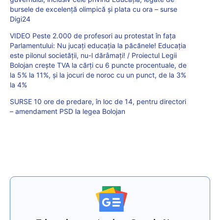
bursele de excelență olimpică și plata cu ora – surse
Digi24
VIDEO Peste 2.000 de profesori au protestat în fața
Parlamentului: Nu jucați educația la păcănele! Educația
este pilonul societății, nu-l dărâmați! / Proiectul Legii
Bolojan crește TVA la cărți cu 6 puncte procentuale, de
la 5% la 11%, și la jocuri de noroc cu un punct, de la 3%
la 4%
SURSE 10 ore de predare, în loc de 14, pentru directori
– amendament PSD la legea Bolojan