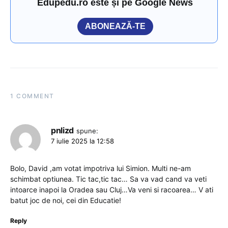
Edupedu.ro este și pe Google News
ABONEAZĂ-TE
1 COMMENT
pnlizd
spune:
7 iulie 2025 la 12:58
Bolo, David ,am votat impotriva lui Simion. Multi ne-am
schimbat optiunea. Tic tac,tic tac… Sa va vad cand va veti
intoarce inapoi la Oradea sau Cluj…Va veni si racoarea… V ati
batut joc de noi, cei din Educatie!
Reply