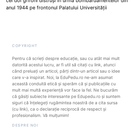
cei doi grifoni distruși în urma bombardamentelor din
anul 1944 pe frontonul Palatului Universității
COPYRIGHT
Pentru că scrieți despre educație, sau cu atât mai mult
datorită acestui lucru, ar fi util să citați cu link, atunci
când preluați un articol, părți dintr-un articol sau o idee
care v-a inspirat. Noi, la EduPedu.ro ne-am asumat
această conduită etică și sperăm că și publicațiile cu
mult mai multă experiență vor face la fel. Ne bucurăm
că găsiți subiecte interesante pe Edupedu.ro și suntem
siguri că înțelegeți rugămintea noastră de a cita sursa
(cu link), ca o declarație reciprocă de respect și
profesionalism. Vă mulțumim!
DESPRE NOI