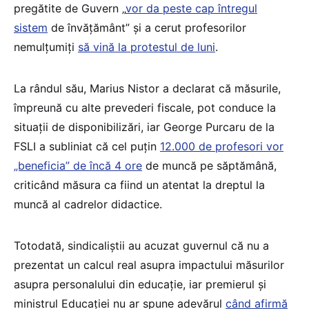
pregătite de Guvern „
vor da peste cap întregul
sistem
de învățământ” și a cerut profesorilor
nemulțumiți
să vină la protestul de luni
.
La rândul său, Marius Nistor a declarat că măsurile,
împreună cu alte prevederi fiscale, pot conduce la
situații de disponibilizări, iar George Purcaru de la
FSLI a subliniat că cel puțin
12.000 de profesori vor
„beneficia” de încă 4 ore
de muncă pe săptămână,
criticând măsura ca fiind un atentat la dreptul la
muncă al cadrelor didactice.
Totodată, sindicaliștii au acuzat guvernul că nu a
prezentat un calcul real asupra impactului măsurilor
asupra personalului din educație, iar premierul și
ministrul Educației nu ar spune adevărul
când afirmă