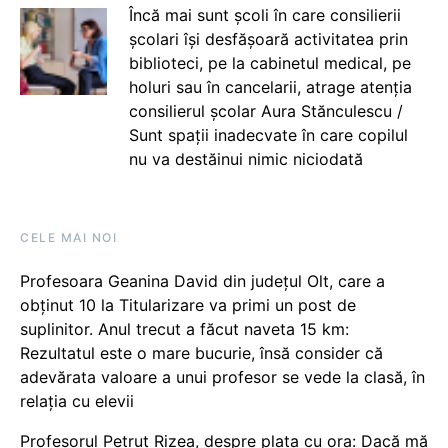
Încă mai sunt școli în care consilierii
școlari își desfășoară activitatea prin
biblioteci, pe la cabinetul medical, pe
holuri sau în cancelarii, atrage atenția
consilierul școlar Aura Stănculescu /
Sunt spații inadecvate în care copilul
nu va destăinui nimic niciodată
CELE MAI NOI
Profesoara Geanina David din județul Olt, care a
obținut 10 la Titularizare va primi un post de
suplinitor. Anul trecut a făcut naveta 15 km:
Rezultatul este o mare bucurie, însă consider că
adevărata valoare a unui profesor se vede la clasă, în
relația cu elevii
Profesorul Petruț Rizea, despre plata cu ora: Dacă mă