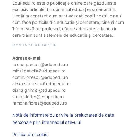
EduPedu.ro este o publicație online care găzduiește
exclusiv articole din domeniul educației și cercetării.
Urmărim constant cum sunt educați copiii noștri, cine și
cum face politicile din educație și cercetare, cine și cum
îi formează pe profesori, cât de adecvate la lumea în
care trăim sunt sistemele de educație și cercetare.
CONTACT REDACȚIE
Adrese e-mail
raluca.pantazi@edupedu.ro
mihai.peticila@edupedu.ro
costin.ionescu@edupedu.ro
alexa.stanescu@edupedu.ro
diana.ghimisi@edupedu.ro
stefan.lefter@edupedu.ro
ramona.florea@edupedu.ro
Notă de informare cu privire la prelucrarea de date
personale prin intermediul site-ului
Politica de cookie