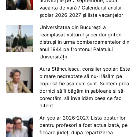
activitățile pe 7 septembrie, după
vacanța de vară / Calendarul anului
școlar 2026-2027 și lista vacanțelor
Universitatea din București a
reamplasat vulturul și cei doi grifoni
distruși în urma bombardamentelor din
anul 1944 pe frontonul Palatului
Universității
Aura Stănculescu, consilier școlar: Este
o mare nedreptate să nu-i lăsăm pe
copii să fie așa cum sunt. Suntem prea
dornici să îi băgăm în șabloane și să-i
corectăm, să invalidăm ceea ce fac
diferit
An școlar 2026-2027. Lista posturilor
pentru profesori a fost actualizată, pe
fiecare județ, după repartizarea