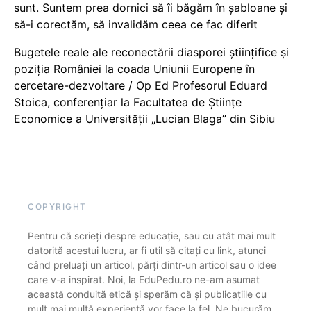
sunt. Suntem prea dornici să îi băgăm în șabloane și
să-i corectăm, să invalidăm ceea ce fac diferit
Bugetele reale ale reconectării diasporei științifice și
poziția României la coada Uniunii Europene în
cercetare-dezvoltare / Op Ed Profesorul Eduard
Stoica, conferențiar la Facultatea de Științe
Economice a Universității „Lucian Blaga” din Sibiu
COPYRIGHT
Pentru că scrieți despre educație, sau cu atât mai mult
datorită acestui lucru, ar fi util să citați cu link, atunci
când preluați un articol, părți dintr-un articol sau o idee
care v-a inspirat. Noi, la EduPedu.ro ne-am asumat
această conduită etică și sperăm că și publicațiile cu
mult mai multă experiență vor face la fel. Ne bucurăm