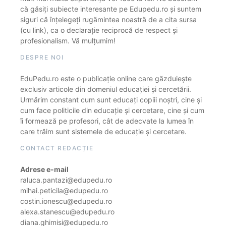
că găsiți subiecte interesante pe Edupedu.ro și suntem
siguri că înțelegeți rugămintea noastră de a cita sursa
(cu link), ca o declarație reciprocă de respect și
profesionalism. Vă mulțumim!
DESPRE NOI
EduPedu.ro este o publicație online care găzduiește
exclusiv articole din domeniul educației și cercetării.
Urmărim constant cum sunt educați copiii noștri, cine și
cum face politicile din educație și cercetare, cine și cum
îi formează pe profesori, cât de adecvate la lumea în
care trăim sunt sistemele de educație și cercetare.
CONTACT REDACȚIE
Adrese e-mail
raluca.pantazi@edupedu.ro
mihai.peticila@edupedu.ro
costin.ionescu@edupedu.ro
alexa.stanescu@edupedu.ro
diana.ghimisi@edupedu.ro