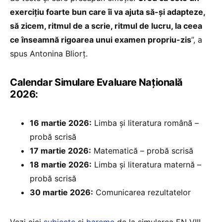
exercițiu foarte bun care îi va ajuta să-și adapteze,
să zicem, ritmul de a scrie, ritmul de lucru, la ceea
ce înseamnă rigoarea unui examen propriu-zis
”, a
spus Antonina Bliorț.
Calendar Simulare Evaluare Națională
2026:
16 martie 2026:
Limba și literatura română –
probă scrisă
17 martie 2026:
Matematică – probă scrisă
18 martie 2026:
Limba și literatura maternă –
probă scrisă
30 martie 2026:
Comunicarea rezultatelor
Vezi aici
subiecte
și
bareme
de la simularea EN VIII