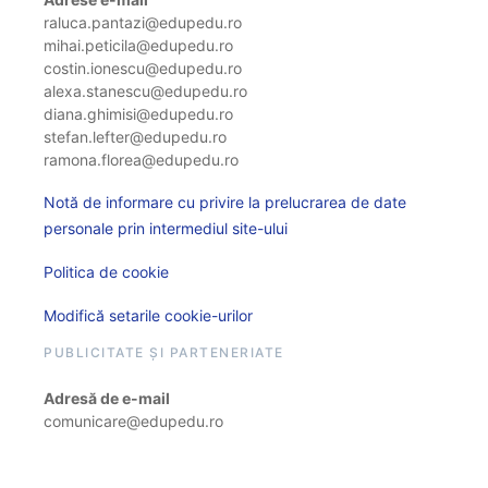
raluca.pantazi@edupedu.ro
mihai.peticila@edupedu.ro
costin.ionescu@edupedu.ro
alexa.stanescu@edupedu.ro
diana.ghimisi@edupedu.ro
stefan.lefter@edupedu.ro
ramona.florea@edupedu.ro
Notă de informare cu privire la prelucrarea de date
personale prin intermediul site-ului
Politica de cookie
Modifică setarile cookie-urilor
PUBLICITATE ȘI PARTENERIATE
Adresă de e-mail
comunicare@edupedu.ro