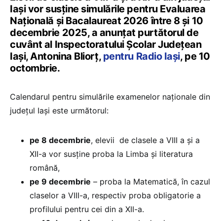
Iași vor susține simulările pentru Evaluarea
Națională și Bacalaureat 2026 între 8 și 10
decembrie 2025, a anunțat purtătorul de
cuvânt al Inspectoratului Școlar Județean
Iași, Antonina Bliorț,
pentru Radio Iași
, pe 10
octombrie.
Calendarul pentru simulările examenelor naționale din
județul Iași este următorul:
pe 8 decembrie
, elevii de clasele a VIII a și a
XII-a vor susține proba la Limba și literatura
română,
pe 9 decembrie
– proba la Matematică, în cazul
claselor a VIII-a, respectiv proba obligatorie a
profilului pentru cei din a XII-a.