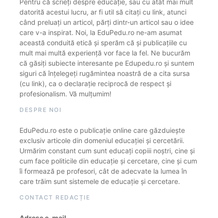
Pentru că scrieți despre educație, sau cu atât mai mult
datorită acestui lucru, ar fi util să citați cu link, atunci
când preluați un articol, părți dintr-un articol sau o idee
care v-a inspirat. Noi, la EduPedu.ro ne-am asumat
această conduită etică și sperăm că și publicațiile cu
mult mai multă experiență vor face la fel. Ne bucurăm
că găsiți subiecte interesante pe Edupedu.ro și suntem
siguri că înțelegeți rugămintea noastră de a cita sursa
(cu link), ca o declarație reciprocă de respect și
profesionalism. Vă mulțumim!
DESPRE NOI
EduPedu.ro este o publicație online care găzduiește
exclusiv articole din domeniul educației și cercetării.
Urmărim constant cum sunt educați copiii noștri, cine și
cum face politicile din educație și cercetare, cine și cum
îi formează pe profesori, cât de adecvate la lumea în
care trăim sunt sistemele de educație și cercetare.
CONTACT REDACȚIE
Adrese e-mail