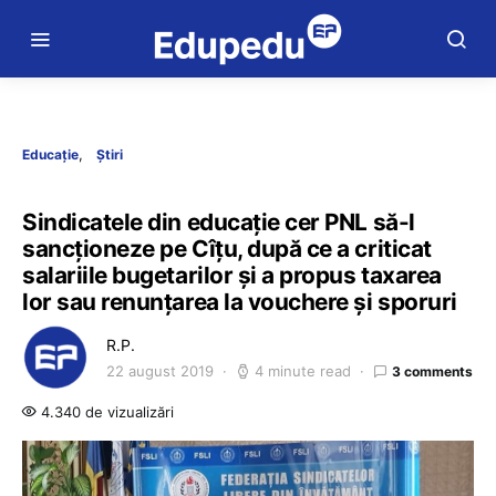
Educație
Știri
Sindicatele din educație cer PNL să-l
sancționeze pe Cîțu, după ce a criticat
salariile bugetarilor și a propus taxarea
lor sau renunțarea la vouchere și sporuri
R.P.
22 august 2019
4 minute read
3 comments
4.340 de vizualizări