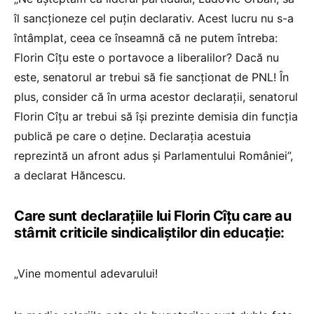
îl sancționeze cel puțin declarativ. Acest lucru nu s-a
întâmplat, ceea ce înseamnă că ne putem întreba:
Florin Cîțu este o portavoce a liberalilor? Dacă nu
este, senatorul ar trebui să fie sancționat de PNL! În
plus, consider că în urma acestor declarații, senatorul
Florin Cîțu ar trebui să își prezinte demisia din funcția
publică pe care o deține. Declarația acestuia
reprezintă un afront adus și Parlamentului României”,
a declarat Hăncescu.
Care sunt declarațiile lui Florin Cîțu care au
stârnit criticile sindicaliștilor din educație:
„Vine momentul adevarului!