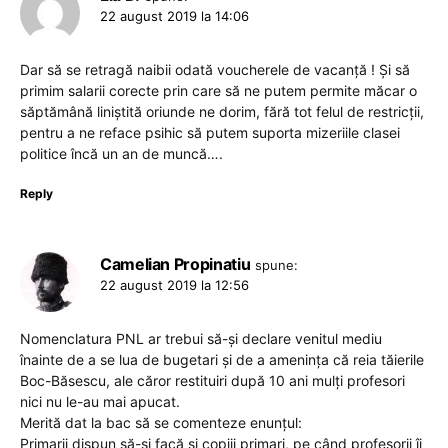
22 august 2019 la 14:06
Dar să se retragă naibii odată voucherele de vacanță ! Și să
primim salarii corecte prin care să ne putem permite măcar o
săptămână liniștită oriunde ne dorim, fără tot felul de restricții,
pentru a ne reface psihic să putem suporta mizeriile clasei
politice încă un an de muncă….
Reply
Camelian Propinatiu
spune:
22 august 2019 la 12:56
Nomenclatura PNL ar trebui să-şi declare venitul mediu
înainte de a se lua de bugetari şi de a ameninţa că reia tăierile
Boc-Băsescu, ale căror restituiri după 10 ani mulţi profesori
nici nu le-au mai apucat.
Merită dat la bac să se comenteze enunţul:
Primarii dispun să-şi facă şi copiii primari, pe când profesorii îi