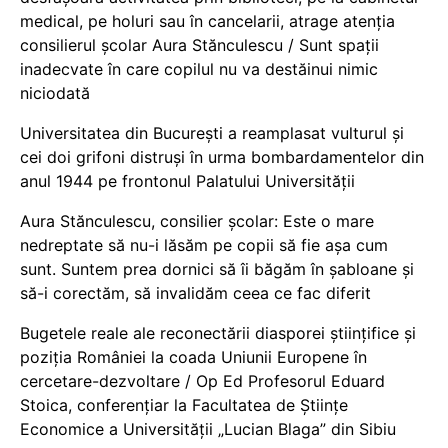
medical, pe holuri sau în cancelarii, atrage atenția
consilierul școlar Aura Stănculescu / Sunt spații
inadecvate în care copilul nu va destăinui nimic
niciodată
Universitatea din București a reamplasat vulturul și
cei doi grifoni distruși în urma bombardamentelor din
anul 1944 pe frontonul Palatului Universității
Aura Stănculescu, consilier școlar: Este o mare
nedreptate să nu-i lăsăm pe copii să fie așa cum
sunt. Suntem prea dornici să îi băgăm în șabloane și
să-i corectăm, să invalidăm ceea ce fac diferit
Bugetele reale ale reconectării diasporei științifice și
poziția României la coada Uniunii Europene în
cercetare-dezvoltare / Op Ed Profesorul Eduard
Stoica, conferențiar la Facultatea de Științe
Economice a Universității „Lucian Blaga” din Sibiu