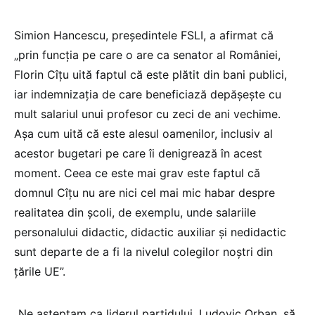
Simion Hancescu, președintele FSLI, a afirmat că
„prin funcția pe care o are ca senator al României,
Florin Cîțu uită faptul că este plătit din bani publici,
iar indemnizația de care beneficiază depășește cu
mult salariul unui profesor cu zeci de ani vechime.
Așa cum uită că este alesul oamenilor, inclusiv al
acestor bugetari pe care îi denigrează în acest
moment. Ceea ce este mai grav este faptul că
domnul Cîțu nu are nici cel mai mic habar despre
realitatea din școli, de exemplu, unde salariile
personalului didactic, didactic auxiliar și nedidactic
sunt departe de a fi la nivelul colegilor noștri din
țările UE”.
„Ne așteptam ca liderul partidului, Ludovic Orban, să