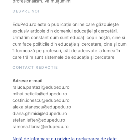
profesionalism. Vă mulțumim!
DESPRE NOI
EduPedu.ro este o publicație online care găzduiește
exclusiv articole din domeniul educației și cercetării.
Urmărim constant cum sunt educați copiii noștri, cine și
cum face politicile din educație și cercetare, cine și cum
îi formează pe profesori, cât de adecvate la lumea în
care trăim sunt sistemele de educație și cercetare.
CONTACT REDACȚIE
Adrese e-mail
raluca.pantazi@edupedu.ro
mihai.peticila@edupedu.ro
costin.ionescu@edupedu.ro
alexa.stanescu@edupedu.ro
diana.ghimisi@edupedu.ro
stefan.lefter@edupedu.ro
ramona.florea@edupedu.ro
Notă de informare cu privire la prelucrarea de date