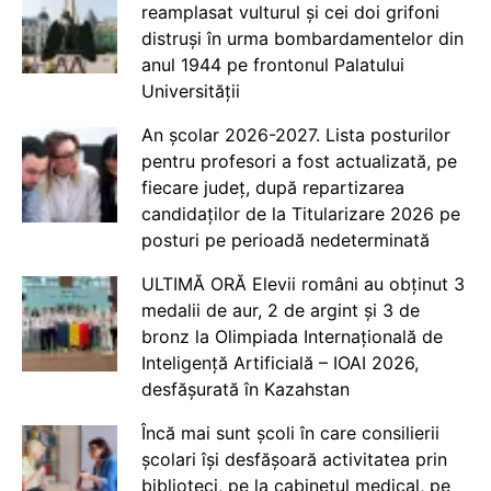
reamplasat vulturul și cei doi grifoni
distruși în urma bombardamentelor din
anul 1944 pe frontonul Palatului
Universității
An școlar 2026-2027. Lista posturilor
pentru profesori a fost actualizată, pe
fiecare județ, după repartizarea
candidaților de la Titularizare 2026 pe
posturi pe perioadă nedeterminată
ULTIMĂ ORĂ Elevii români au obținut 3
medalii de aur, 2 de argint și 3 de
bronz la Olimpiada Internațională de
Inteligență Artificială – IOAI 2026,
desfășurată în Kazahstan
Încă mai sunt școli în care consilierii
școlari își desfășoară activitatea prin
biblioteci, pe la cabinetul medical, pe