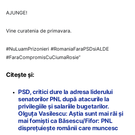
AJUNGE!
Vine curatenia de primavara.
#NuLuamPrizonieri #RomaniaFaraPSDsiALDE
#FaraCompromisCuCiumaRosie”
Citește și:
PSD, critici dure la adresa liderului
senatorilor PNL după atacurile la
privilegiile și salariile bugetarilor.
Olguţa Vasilescu: Aştia sunt mai răi şi
mai fomişti ca Băsescu/Fifor: PNL
dispreţuieşte românii care muncesc