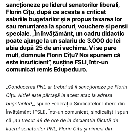
sancționeze pe liderul senatorilor liberali,
Florin Cîțu, după ce acesta a criticat
salariile bugetarilor și a propus taxarea lor
sau renunțarea la sporuri, vouchere și pensii
speciale. „În învățământ, un cadru didactic
poate ajunge la un salariu de 3.000 de lei
abia după 25 de ani vechime. Vi se pare
mult, domnule Florin Cîțu? Noi spunem că
este insuficient”, susține FSLI, într-un
comunicat remis Edupedu.ro.
„
Conducerea PNL ar trebui să îl sancționeze pe Florin
Cîțu. Altfel este părtașă la acest atac la adresa
bugetarilor!
„, spune Federația Sindicatelor Libere din
Învățământ (FSLI). Într-un comunicat, sindicaliștii spun
că „
au trecut 48 de ore de la declarația făcută de
liderul senatorilor PNL, Florin Cîțu și nimeni din