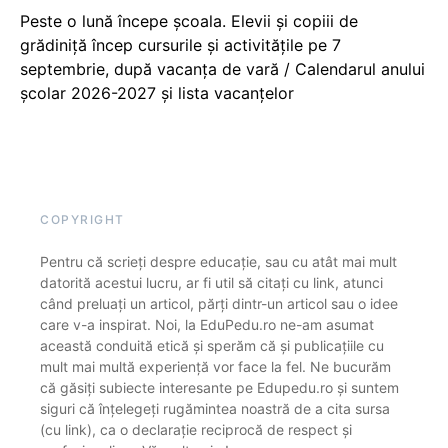
Peste o lună începe școala. Elevii și copiii de
grădiniță încep cursurile și activitățile pe 7
septembrie, după vacanța de vară / Calendarul anului
școlar 2026-2027 și lista vacanțelor
COPYRIGHT
Pentru că scrieți despre educație, sau cu atât mai mult
datorită acestui lucru, ar fi util să citați cu link, atunci
când preluați un articol, părți dintr-un articol sau o idee
care v-a inspirat. Noi, la EduPedu.ro ne-am asumat
această conduită etică și sperăm că și publicațiile cu
mult mai multă experiență vor face la fel. Ne bucurăm
că găsiți subiecte interesante pe Edupedu.ro și suntem
siguri că înțelegeți rugămintea noastră de a cita sursa
(cu link), ca o declarație reciprocă de respect și