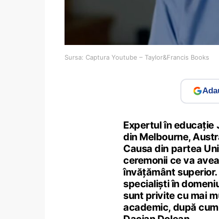
Sursa: Captura Youtube – Taylor&Francis Books
Adau
Expertul în educație 
din Melbourne, Austra
Causa din partea Univ
ceremonii ce va avea 
învățământ superior. 
specialiști în domeniu
sunt privite cu mai mu
academic, după cum a 
Dacian Dolean.