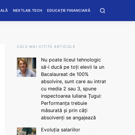
OALĂ
NEXTLAB.TECH
EDUCAȚIE FINANCIARĂ
CELE MAI CITITE ARTICOLE
Nu poate liceul tehnologic
să-i ducă pe toți elevii la un
Bacalaureat de 100%
absolvire, sunt care au intrat
cu media 2 sau 3, spune
inspectoarea Iuliana Țugui:
Performanța trebuie
măsurată și prin câți
absolvenți se angajează
Evoluția salariilor