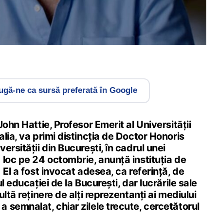
gă-ne ca sursă preferată în Google
John Hattie, Profesor Emerit al Universității
lia, va primi distincția de Doctor Honoris
ersității din București, în cadrul unei
loc pe 24 octombrie, anunță instituția de
El a fost invocat adesea, ca referință, de
l educației de la București, dar lucrările sale
ltă reținere de alți reprezentanți ai mediului
semnalat, chiar zilele trecute, cercetătorul