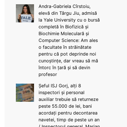
Andra-Gabriela Cîrstoiu,
elevă din Târgu Jiu, admisă
la Yale University cu o bursă
completă în Biofizică și
Biochimie Moleculară și
Computer Science: Am ales
o facultate în străinătate
pentru că pot deprinde noi
cunoștințe, dar vreau să mă
întorc în țară și să devin
profesor
Șeful ISJ Gorj, alți 8
inspectori și personal
auxiliar trebuie să returneze
peste 55.000 de lei, bani
acordați pentru decontarea
navetei, timp de peste un an
/ Inspectorul general, Marian