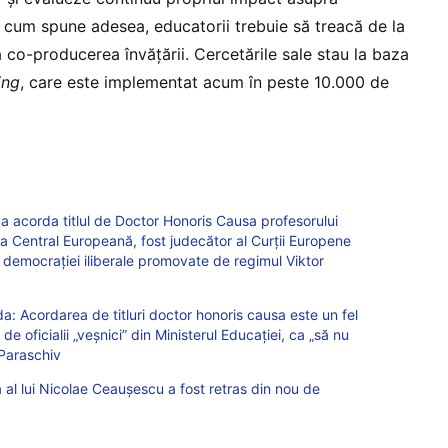
ă cum spune adesea, educatorii trebuie să treacă de la
a co-producerea învățării. Cercetările sale stau la baza
ing
, care este implementat acum în peste 10.000 de
 va acorda titlul de Doctor Honoris Causa profesorului
a Central Europeană, fost judecător al Curții Europene
al democrației iliberale promovate de regimul Viktor
a: Acordarea de titluri doctor honoris causa este un fel
 de oficialii „veșnici” din Ministerul Educației, ca „să nu
 Paraschiv
 al lui Nicolae Ceaușescu a fost retras din nou de