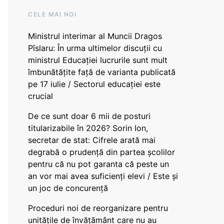
CELE MAI NOI
Ministrul interimar al Muncii Dragos
Pîslaru: În urma ultimelor discuții cu
ministrul Educației lucrurile sunt mult
îmbunătățite față de varianta publicată
pe 17 iulie / Sectorul educației este
crucial
De ce sunt doar 6 mii de posturi
titularizabile în 2026? Sorin Ion,
secretar de stat: Cifrele arată mai
degrabă o prudență din partea școlilor
pentru că nu pot garanta că peste un
an vor mai avea suficienți elevi / Este și
un joc de concurență
Proceduri noi de reorganizare pentru
unitățile de învățământ care nu au