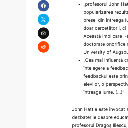
„profesorul John Hat
popularizarea rezulta
presei din întreaga 
doar cercetătorii, ci 
Această implicare i-a
doctorate onorifice 
University of Augsb
„Cea mai influentă c
înțelegere a feedbac
feedbackul este print
elevilor, o perspecti
întreaga lume. (…)”
John Hattie este invocat a
dezbaterile despre educație
profesorul Dragoș Iliescu,