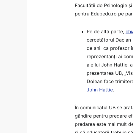
Facultății de Psihologie și
pentru Edupedu.ro pe parc
Pe de altă parte,
chi
cercetătorul Dacian
de ani ca profesor î
reprezentanți ai comu
ale lui John Hattie,
prezentarea UB, „Visi
Dolean face trimitere
John Hattie
.
În comunicatul UB se arată
gândire pentru predare ef
predarea este mai mult de
și că educatorii trebuie s