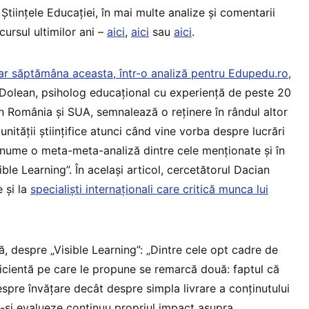
 Științele Educației, în mai multe analize și comentarii
ursul ultimilor ani –
aici
,
aici
sau
aici
.
ar săptămâna aceasta, într-o analiză pentru Edupedu.ro,
 Dolean, psiholog educațional cu experiență de peste 20
n România și SUA, semnalează o reținere în rândul altor
nității științifice atunci când vine vorba despre lucrări
 anume o meta-meta-analiză dintre cele menționate și în
ble Learning”. În același articol, cercetătorul Dacian
 și la
specialiști internaționali care critică munca lui
, despre „Visible Learning”: „Dintre cele opt cadre de
icientă pe care le propune se remarcă două: faptul că
spre învățare decât despre simpla livrare a conținutului
ă-și evalueze continuu propriul impact asupra