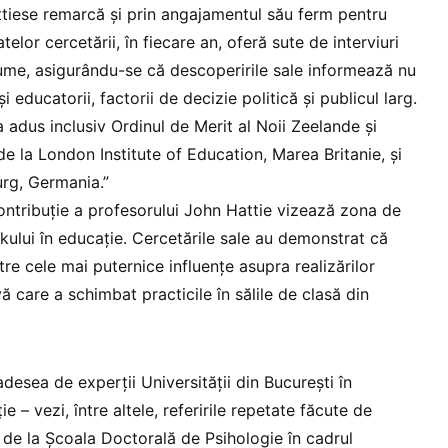
tiese remarcă și prin angajamentul său ferm pentru
telor cercetării, în fiecare an, oferă sute de interviuri
lume, asigurându-se că descoperirile sale informează nu
și educatorii, factorii de decizie politică și publicul larg.
 adus inclusiv Ordinul de Merit al Noii Zeelande și
de la London Institute of Education, Marea Britanie, și
urg, Germania.”
ontribuție a profesorului John Hattie vizează zona de
kului în educație. Cercetările sale au demonstrat că
re cele mai puternice influențe asupra realizărilor
vă care a schimbat practicile în sălile de clasă din
desea de experții Universității din București în
 – vezi, între altele, referirile repetate făcute de
 de la Școala Doctorală de Psihologie în cadrul