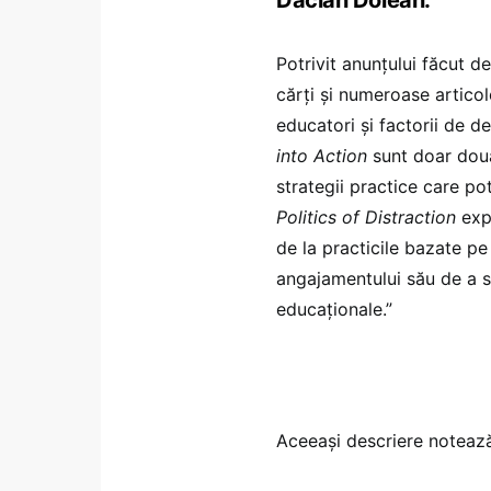
Potrivit anunțului făcut d
cărți și numeroase artico
educatori și factorii de d
into Action
sunt doar două
strategii practice care po
Politics of Distraction
expl
de la practicile bazate p
angajamentului său de a se
educaționale.”
Aceeași descriere notează