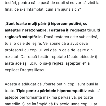
testări, pentru că le pasă de copii și nu vor să zică la
final: ce s-a întâmplat, cum am ajuns aici?”
„
Sunt foarte mulți părinți hipercompetitivi, cu
așteptări nerezonabile. Testarea îți reglează tirul, îți
reglează așteptările.
Dacă testarea este subiectivă,
tu ai o cale de ieșire. Vei spune că a avut ceva
profesorul cu copilul, vei găsi o cale de ieșire din
rezultat. Dar dacă testări repetate făcute obiectiv îți
arată același lucru, o să-ți reglezi așteptările”, a
explicat Dragoș Iliescu.
Acesta a adăugat că „foarte puțini copii sunt buni la
toate.
Tipic pentru părintele hipercompetitiv
este să
aștepte performanță maximă pervazivă, pe toate
materiile. Și se întâmplă că fix acolo unde copilul ar