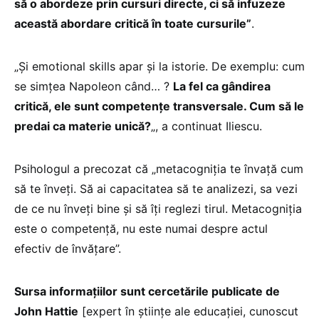
să o abordeze prin cursuri directe, ci să infuzeze
această abordare critică în toate cursurile”
.
„Și emotional skills apar și la istorie. De exemplu: cum
se simțea Napoleon când… ?
La fel ca gândirea
critică, ele sunt competențe transversale. Cum să le
predai ca materie unică?
„, a continuat Iliescu.
Psihologul a precozat că „metacogniția te învață cum
să te înveți. Să ai capacitatea să te analizezi, sa vezi
de ce nu înveți bine și să îți reglezi tirul. Metacogniția
este o competență, nu este numai despre actul
efectiv de învățare”.
Sursa informațiilor sunt cercetările publicate de
John Hattie
[expert în științe ale educației, cunoscut