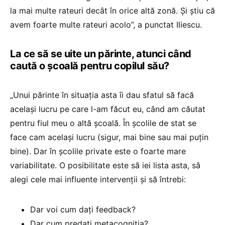
la mai multe rateuri decât în orice altă zonă. Și știu că
avem foarte multe rateuri acolo”, a punctat Iliescu.
La ce să se uite un părinte, atunci când
caută o școală pentru copilul său?
„Unui părinte în situația asta îi dau sfatul să facă
același lucru pe care l-am făcut eu, când am căutat
pentru fiul meu o altă școală. În școlile de stat se
face cam același lucru (sigur, mai bine sau mai puțin
bine). Dar în școlile private este o foarte mare
variabilitate. O posibilitate este să iei lista asta, să
alegi cele mai influente intervenții și să întrebi:
Dar voi cum dați feedback?
Dar cum predați metacogniția?