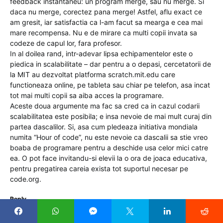
feedback instantaneu: un program merge, sau nu merge. Si
daca nu merge, corectez pana merge! Astfel, aflu exact ce
am gresit, iar satisfactia ca l-am facut sa mearga e cea mai
mare recompensa. Nu e de mirare ca multi copii invata sa
codeze de capul lor, fara profesor.
In al doilea rand, intr-adevar lipsa echipamentelor este o
piedica in scalabilitate – dar pentru a o depasi, cercetatorii de
la MIT au dezvoltat platforma scratch.mit.edu care
functioneaza online, pe tableta sau chiar pe telefon, asa incat
tot mai multi copii sa aiba acces la programare.
Aceste doua argumente ma fac sa cred ca in cazul codarii
scalabilitatea este posibila; e insa nevoie de mai mult curaj din
partea dascalilor. Si, asa cum pledeaza initiativa mondiala
numita “Hour of code”, nu este nevoie ca dascalii sa stie vreo
boaba de programare pentru a deschide usa celor mici catre
ea. O pot face invitandu-si elevii la o ora de joaca educativa,
pentru pregatirea careia exista tot suportul necesar pe
code.org.
Reply