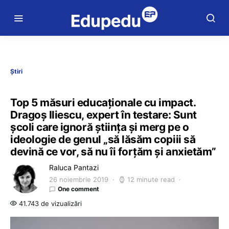
Știri
Top 5 măsuri educaționale cu impact.
Dragoș Iliescu, expert în testare: Sunt
școli care ignoră știința și merg pe o
ideologie de genul „să lăsăm copiii să
devină ce vor, să nu îi forțăm și anxietăm”
Raluca Pantazi
26 noiembrie 2019
12 minute read
One comment
41.743 de vizualizări