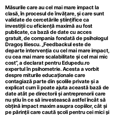
Măsurile care au cel mai mare impact la
clasă, în procesul de învățare, și care sunt
validate de cercetările științifice ca
investiții cu eficiență maximă au fost
publicate, ca bază de date cu acces
gratuit, de compania fondată de psihologul
Dragoș Iliescu. „Feedbackul este de
departe intervenția cu cel mai mare impact,
cu cea mai mare scalabilitate și cel mai mic
cost”, a declarat pentru Edupedu.ro
expertul în psihometrie. Acesta a vorbit
despre miturile educaționale care
contagiază parte din școlile private și a
explicat cum îi poate ajuta această bază de
date atât pe directorii și antreprenorii care
nu știu în ce să investească astfel încât să
obțină impact maxim asupra copiilor, cât și
pe părinții care caută școli pentru cei mici și