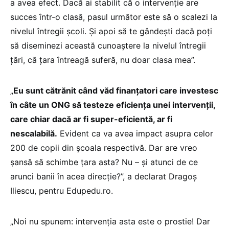
a avea efect. Dacă ai stabilit că o intervenție are
succes într-o clasă, pasul următor este să o scalezi la
nivelul întregii școli. Și apoi să te gândești dacă poți
să diseminezi această cunoaștere la nivelul întregii
țări, că țara întreagă suferă, nu doar clasa mea”.
„
Eu sunt cătrănit când văd finanțatori care investesc
în câte un ONG să testeze eficiența unei intervenții,
care chiar dacă ar fi super-eficientă, ar fi
nescalabilă.
Evident ca va avea impact asupra celor
200 de copii din școala respectivă. Dar are vreo
șansă să schimbe țara asta? Nu – și atunci de ce
arunci banii în acea direcție?”, a declarat Dragoș
Iliescu, pentru Edupedu.ro.
„Noi nu spunem: intervenția asta este o prostie! Dar