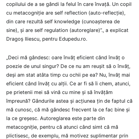
copilului de a se gândi la felul în care învață. Un copil
cu metacogniție are self reflection (auto-reflecție),
din care rezultă self knowledge (cunoașterea de
sine), și are self regulation (autoreglare)”., a explicat
Dragoș Iliescu, pentru Edupedu.ro.
„Deci mă gândesc: oare învăț eficient când învăț o
poezie de unul singur? De ce nu am reușit să o învăț,
deși am stat atâta timp cu ochii pe ea? Nu, învăț mai
eficient când învăț cu alții. Ce ar fi să îi chem, atunci,
pe prietenii mei să vină cu mine și să învățăm
împreună? Gândurile astea și acțiunea țin de faptul că
mă cunosc, că mă gândesc frecvent la ce fac bine și
la ce greșesc. Autoreglarea este parte din
metacogniție, pentru că atunci când simt că mă
plictisesc, de exemplu, mă motivez suplimentar prin