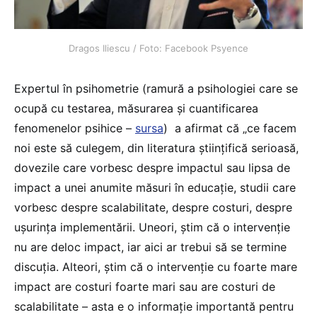
Dragos Iliescu / Foto: Facebook Psyence
Expertul în psihometrie (ramură a psihologiei care se
ocupă cu testarea, măsurarea și cuantificarea
fenomenelor psihice –
sursa
) a afirmat că „ce facem
noi este să culegem, din literatura științifică serioasă,
dovezile care vorbesc despre impactul sau lipsa de
impact a unei anumite măsuri în educație, studii care
vorbesc despre scalabilitate, despre costuri, despre
ușurința implementării. Uneori, știm că o intervenție
nu are deloc impact, iar aici ar trebui să se termine
discuția. Alteori, știm că o intervenție cu foarte mare
impact are costuri foarte mari sau are costuri de
scalabilitate – asta e o informație importantă pentru