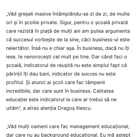
„Văd greșeli masive întâmplându-se zi de zi, de multe
ori și în școlile private. Sigur, pentru o școală privată
care rezistă în piață de mulți ani am putea argumenta
că succesul vorbește de la sine, căci business-ul este
neiertător. Însă nu e chiar așa. În business, dacă nu îți
iese, te nenorocești cel mult pe tine. Dar când faci o
școală, indicatorul de reușită nu este simplul fapt că
părinții îți dau bani, indicator de succes nu este
profitul. Și atunci ai școli care fac tâmpenii
incredibile, dar care sunt în business. Calitatea
educației este indicatorul la care ar trebui să ne
uităm”, a atras atenția Dragoș Iliescu.
„Văd mulți oameni care fac management educațional,
dar care nu au background educațional. Eu mă aștept