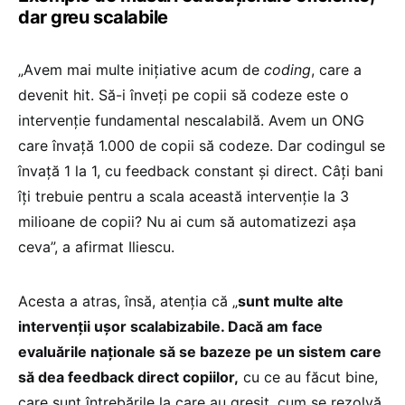
dar greu scalabile
„A
vem mai multe inițiative acum de
coding
, care a
devenit hit. Să-i înveți pe copii să codeze este o
intervenție fundamental nescalabilă. Avem un ONG
care învață 1.000 de copii să codeze. Dar codingul se
învață 1 la 1, cu feedback constant și direct. Câți bani
îți trebuie pentru a scala această intervenție la 3
milioane de copii? Nu ai cum să automatizezi așa
ceva”, a afirmat Iliescu.
Acesta a atras, însă, atenția că „
sunt multe alte
intervenții ușor scalabizabile. Dacă am face
evaluările naționale să se bazeze pe un sistem care
să dea feedback direct copiilor,
cu ce au făcut bine,
care sunt întrebările la care au greșit, cum se rezolvă