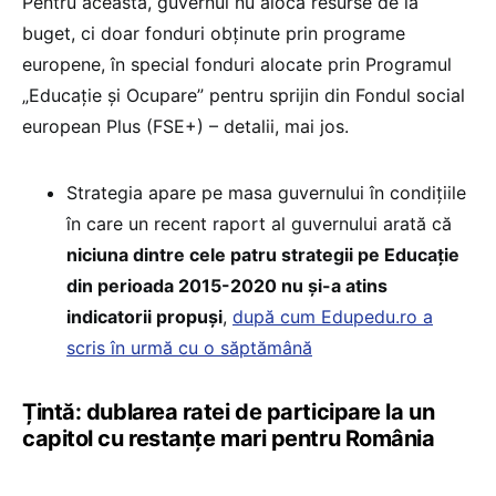
Pentru aceasta, guvernul nu alocă resurse de la
buget, ci doar fonduri obținute prin programe
europene, în special fonduri alocate prin Programul
„Educație și Ocupare” pentru sprijin din Fondul social
european Plus (FSE+) – detalii, mai jos.
Strategia apare pe masa guvernului în condițiile
în care un recent raport al guvernului arată că
niciuna dintre cele patru strategii pe Educație
din perioada 2015-2020 nu și-a atins
indicatorii propuși
,
după cum Edupedu.ro a
scris în urmă cu o săptămână
Țintă: dublarea ratei de participare la un
capitol cu restanțe mari pentru România