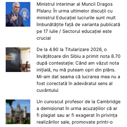
Ministrul interimar al Muncii Dragos
Pîslaru: În urma ultimelor discuții cu
ministrul Educației lucrurile sunt mult
îmbunătățite față de varianta publicată
pe 17 iulie / Sectorul educației este
crucial
De la 4.90 la Titularizare 2026, o
învățătoare din Sibiu a primit nota 8.70
după contestație: Când am văzut nota
inițială, nu mă puteam opri din plâns.
Mi-am dat seama că lucrarea mea nu a
fost corectată în adevăratul sens al
cuvântului
Un cunoscut profesor de la Cambridge
a demisionat în urma acuzațiilor că ar
fi plagiat sau ar fi exagerat în privința
realizărilor sale, promovate printr-o