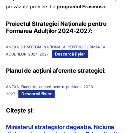
prevăzută provine din
programul Erasmus+
.
Proiectul Strategiei Naționale pentru
Formarea Adulților 2024-2027:
ANEXA-STRATEGIA-NATIONALA-PENTRU-FORMAREA-
Descarcă fișier
ADULTILOR-2024-2027
Planul de acțiuni aferente strategiei:
ANEXA-Planul-de-actiuni-pentru-perioada-2023-
Descarcă fișier
2027
Citește și:
Ministerul strategiilor degeaba. Niciuna