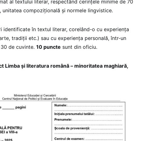
at al textului literar, respectând cerințele minime de 70
, unitatea compozițională și normele lingvistice.
i identificate în textul literar, corelând-o cu experiența
 arte, tradiții etc.) sau cu experiența personală, într-un
 30 de cuvinte.
10 puncte
sunt din oficiu.
imba și literatura română – minoritatea maghiară,