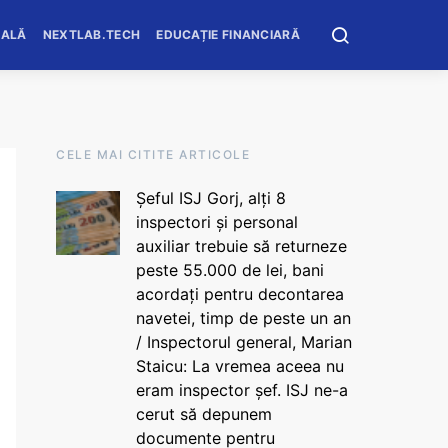
OALĂ
NEXTLAB.TECH
EDUCAȚIE FINANCIARĂ
CELE MAI CITITE ARTICOLE
Șeful ISJ Gorj, alți 8
inspectori și personal
auxiliar trebuie să returneze
peste 55.000 de lei, bani
acordați pentru decontarea
navetei, timp de peste un an
/ Inspectorul general, Marian
Staicu: La vremea aceea nu
eram inspector șef. ISJ ne-a
cerut să depunem
documente pentru