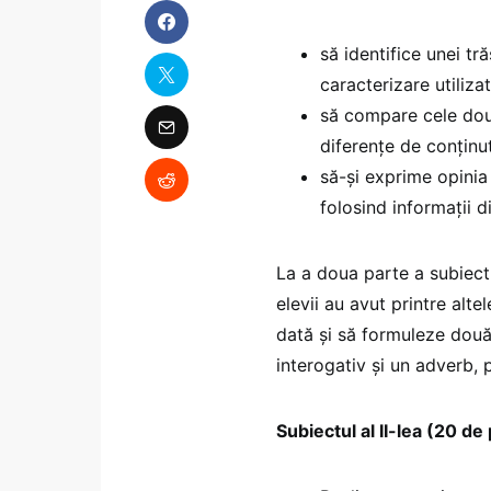
să identifice unei tr
caracterizare utilizat
să compare cele două
diferențe de conținu
să-și exprime opinia 
folosind informații d
La a doua parte a subiectu
elevii au avut printre alte
dată și să formuleze două 
interogativ și un adverb, p
Subiectul al II-lea (20 de