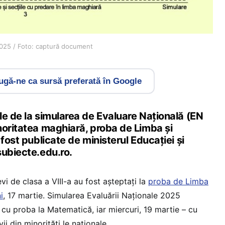
2025 / Foto: captură document
gă-ne ca sursă preferată în Google
le de la simularea de Evaluare Națională (EN
noritatea maghiară, proba de Limba și
 fost publicate de ministerul Educației și
subiecte.edu.ro.
i de clasa a VIII-a au fost așteptați la
proba de Limba
i
, 17 martie. Simularea Evaluării Naționale 2025
 cu proba la Matematică, iar miercuri, 19 martie – cu
i din minorități le naționale.