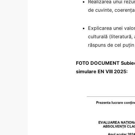
Realizarea unui rezum
de cuvinte, coerența
Explicarea unei valor
culturală (literatură,
răspuns de cel puțin
FOTO DOCUMENT Subiect L
simulare EN VIII 2025: