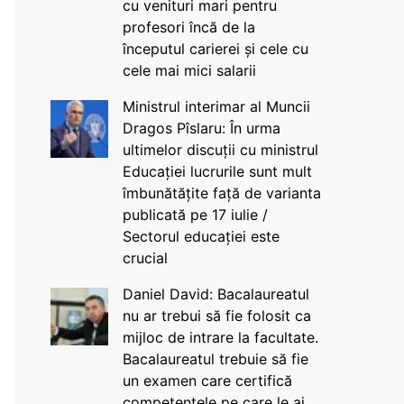
cu venituri mari pentru
profesori încă de la
începutul carierei și cele cu
cele mai mici salarii
Ministrul interimar al Muncii
Dragos Pîslaru: În urma
ultimelor discuții cu ministrul
Educației lucrurile sunt mult
îmbunătățite față de varianta
publicată pe 17 iulie /
Sectorul educației este
crucial
Daniel David: Bacalaureatul
nu ar trebui să fie folosit ca
mijloc de intrare la facultate.
Bacalaureatul trebuie să fie
un examen care certifică
competențele pe care le ai