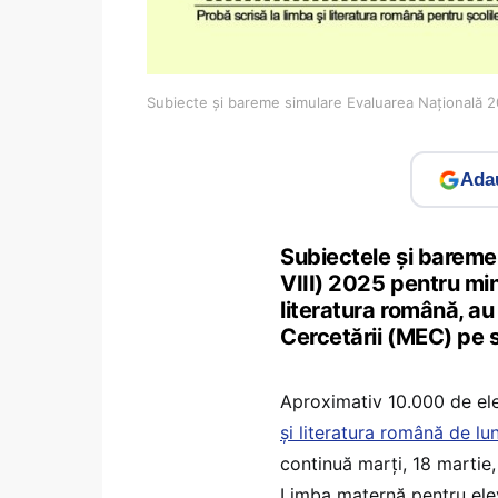
Subiecte și bareme simulare Evaluarea Națională 
Adau
Subiectele și bareme
VIII) 2025 pentru mi
literatura română, au
Cercetării (MEC) pe 
Aproximativ 10.000 de elev
și literatura română de lun
continuă marți, 18 martie,
Limba maternă pentru elevi