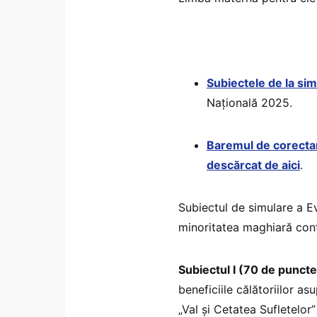
Subiectele de la si
Națională 2025.
Baremul de corectar
descărcat de aici
.
Subiectul de simulare a Ev
minoritatea maghiară conți
Subiectul I (70 de puncte
beneficiile călătoriilor asu
„Val și Cetatea Sufletelor”