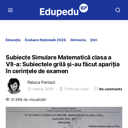
Educație
Evaluare Națională 2026
Gimnaziu
Știri
Subiecte Simulare Matematică clasa a
VII-a: Subiectele grilă și-au făcut apariția
în cerințele de examen
Raluca Pantazi
12 martie 2019
7 minute read
No comments
31.968 de vizualizări