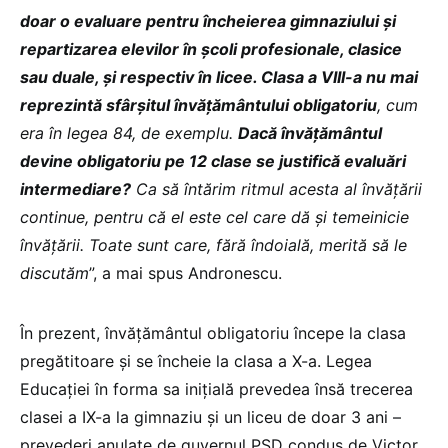
doar o evaluare pentru încheierea gimnaziului și
repartizarea elevilor în școli profesionale, clasice
sau duale, și respectiv în licee. Clasa a VIII-a nu mai
reprezintă sfârșitul învățământului obligatoriu
, cum
era în legea 84, de exemplu.
Dacă învățământul
devine obligatoriu pe 12 clase se justifică evaluări
intermediare?
Ca să întărim ritmul acesta al învățării
continue, pentru că el este cel care dă și temeinicie
învățării. Toate sunt care, fără îndoială, merită să le
discutăm
”, a mai spus Andronescu.
În prezent, învățământul obligatoriu începe la clasa
pregătitoare și se încheie la clasa a X-a. Legea
Educației în forma sa inițială prevedea însă trecerea
clasei a IX-a la gimnaziu și un liceu de doar 3 ani –
prevederi anulate de guvernul PSD condus de Victor