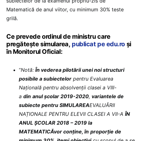
subiectelor de la examenul propriu-zis de
Matematică de anul viitor, cu minimum 30% teste
grilă.
Ce prevede ordinul de ministru care
pregătește simularea,
publicat pe edu.ro
și
în Monitorul Oficial:
“
Notă:
În vederea pilotării unei noi structuri
posibile a subiectelor
pentru Evaluarea
Națională pentru absolvenții clasei a VIII-
a
din
anul școlar 2019-2020
,
variantele de
subiecte pentru SIMULAREA
EVALUĂRII
NAȚIONALE PENTRU ELEVII CLASEI A VII-A
ÎN
ANUL ȘCOLAR 2018 – 2019 la
MATEMATICĂ
vor conține, în
proporție de
minimum 30%, itemi obiectivi
cu scopul de a se