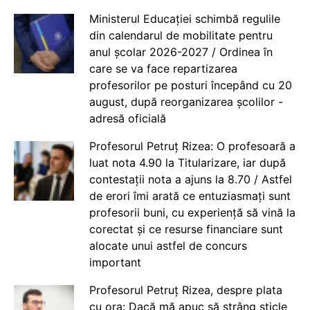
Ministerul Educației schimbă regulile
din calendarul de mobilitate pentru
anul școlar 2026-2027 / Ordinea în
care se va face repartizarea
profesorilor pe posturi începând cu 20
august, după reorganizarea școlilor -
adresă oficială
Profesorul Petruț Rizea: O profesoară a
luat nota 4.90 la Titularizare, iar după
contestații nota a ajuns la 8.70 / Astfel
de erori îmi arată ce entuziasmați sunt
profesorii buni, cu experiență să vină la
corectat și ce resurse financiare sunt
alocate unui astfel de concurs
important
Profesorul Petruț Rizea, despre plata
cu ora: Dacă mă apuc să strâng sticle