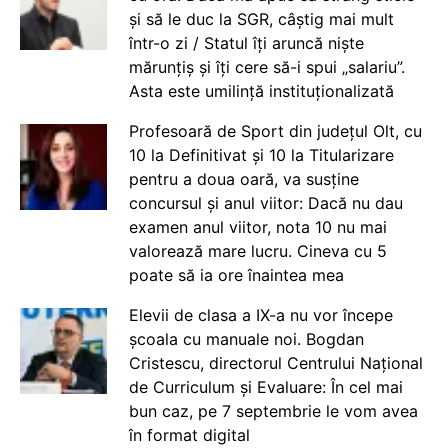
și să le duc la SGR, câștig mai mult
într-o zi / Statul îți aruncă niște
mărunțiș și îți cere să-i spui „salariu”.
Asta este umilință instituționalizată
Profesoară de Sport din județul Olt, cu
10 la Definitivat și 10 la Titularizare
pentru a doua oară, va susține
concursul și anul viitor: Dacă nu dau
examen anul viitor, nota 10 nu mai
valorează mare lucru. Cineva cu 5
poate să ia ore înaintea mea
Elevii de clasa a IX-a nu vor începe
școala cu manuale noi. Bogdan
Cristescu, directorul Centrului Național
de Curriculum și Evaluare: În cel mai
bun caz, pe 7 septembrie le vom avea
în format digital