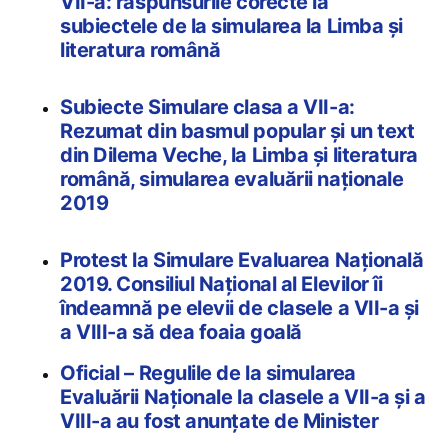
VII-a: răspunsurile corecte la
subiectele de la simularea la Limba și
literatura română
Subiecte Simulare clasa a VII-a:
Rezumat din basmul popular şi un text
din Dilema Veche, la Limba și literatura
română, simularea evaluării naționale
2019
Protest la Simulare Evaluarea Națională
2019. Consiliul Național al Elevilor îi
îndeamnă pe elevii de clasele a VII-a și
a VIII-a să dea foaia goală
Oficial – Regulile de la simularea
Evaluării Naționale la clasele a VII-a și a
VIII-a au fost anunțate de Minister