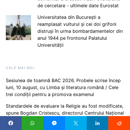
de cercetare - ultimele date Eurostat
Universitatea din București a
reamplasat vulturul și cei doi grifoni
distruși în urma bombardamentelor din
anul 1944 pe frontonul Palatului
Universității
CELE MAI NOI
Sesiunea de toamnă BAC 2026. Probele scrise încep
luni, 10 august, cu Limba și literatura română / Cele
trei condiții pentru a promova examenul
Standardele de evaluare la Religie au fost modificate,
spune Bogdan Cristescu, directorul Centrului Național
pentru Curriculum și Evaluare: Nu s-a pus niciodată
problema să îi pui elevului notă pentru că merge la