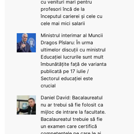
cu venituri mari pentru
profesori încă de la
începutul carierei și cele cu
cele mai mici salarii
Ministrul interimar al Muncii
Dragos Pîslaru: În urma
ultimelor discuții cu ministrul
Educației lucrurile sunt mult
îmbunătățite față de varianta
publicată pe 17 iulie /
Sectorul educației este
crucial
Daniel David: Bacalaureatul
nu ar trebui să fie folosit ca
mijloc de intrare la facultate.
Bacalaureatul trebuie să fie
un examen care certifică
competențele pe care le ai