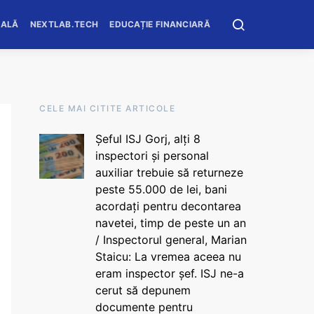
OALĂ
NEXTLAB.TECH
EDUCAȚIE FINANCIARĂ
CELE MAI CITITE ARTICOLE
Șeful ISJ Gorj, alți 8
inspectori și personal
auxiliar trebuie să returneze
peste 55.000 de lei, bani
acordați pentru decontarea
navetei, timp de peste un an
/ Inspectorul general, Marian
Staicu: La vremea aceea nu
eram inspector șef. ISJ ne-a
cerut să depunem
documente pentru