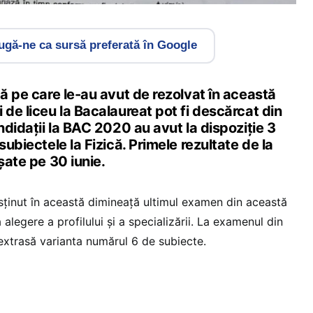
gă-ne ca sursă preferată în Google
că pe care le-au avut de rezolvat în această
 de liceu la Bacalaureat pot fi descărcat din
andidații la BAC 2020 au avut la dispoziție 3
subiectele la Fizică. Primele rezultate de la
șate pe 30 iunie.
usținut în această dimineață ultimul examen din această
alegere a profilului și a specializării. La examenul din
extrasă varianta numărul 6 de subiecte.