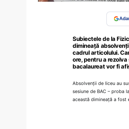
Adau
Subiectele de la Fizi
dimineață absolvenții
cadrul articolului. C
ore, pentru a rezolva 
bacalaureat vor fi afi
Absolvenții de liceu au s
sesiune de BAC – proba la 
această dimineață a fost 