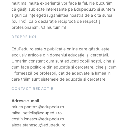
mult mai multă experiență vor face la fel. Ne bucurăm
că găsiți subiecte interesante pe Edupedu.ro și suntem
siguri că înțelegeți rugămintea noastră de a cita sursa
(cu link), ca o declarație reciprocă de respect și
profesionalism. Vă mulțumim!
DESPRE NOI
EduPedu.ro este o publicație online care găzduiește
exclusiv articole din domeniul educației și cercetării.
Urmărim constant cum sunt educați copiii noștri, cine și
cum face politicile din educație și cercetare, cine și cum
îi formează pe profesori, cât de adecvate la lumea în
care trăim sunt sistemele de educație și cercetare.
CONTACT REDACȚIE
Adrese e-mail
raluca.pantazi@edupedu.ro
mihai.peticila@edupedu.ro
costin.ionescu@edupedu.ro
alexa.stanescu@edupedu.ro