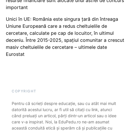
resurse financiare sunt alocate unui astfel de concurs
important
Unici în UE: România este singura țară din întreaga
Uniune Europeană care a redus cheltuielile de
cercetare, calculate pe cap de locuitor, în ultimul
deceniu. Între 2015-2025, spațiul comunitar a crescut
masiv cheltuielile de cercetare – ultimele date
Eurostat
COPYRIGHT
Pentru că scrieți despre educație, sau cu atât mai mult
datorită acestui lucru, ar fi util să citați cu link, atunci
când preluați un articol, părți dintr-un articol sau o idee
care v-a inspirat. Noi, la EduPedu.ro ne-am asumat
această conduită etică și sperăm că și publicațiile cu