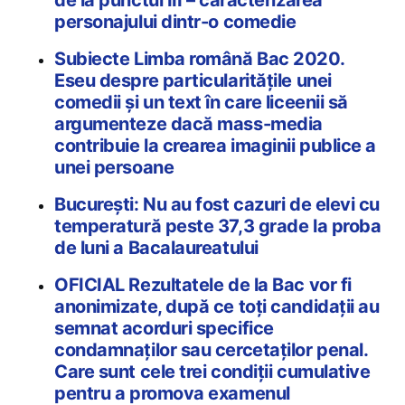
de la punctul III – caracterizarea
personajului dintr-o comedie
Subiecte Limba română Bac 2020.
Eseu despre particularitățile unei
comedii și un text în care liceenii să
argumenteze dacă mass-media
contribuie la crearea imaginii publice a
unei persoane
București: Nu au fost cazuri de elevi cu
temperatură peste 37,3 grade la proba
de luni a Bacalaureatului
OFICIAL Rezultatele de la Bac vor fi
anonimizate, după ce toți candidații au
semnat acorduri specifice
condamnaților sau cercetaților penal.
Care sunt cele trei condiţii cumulative
pentru a promova examenul