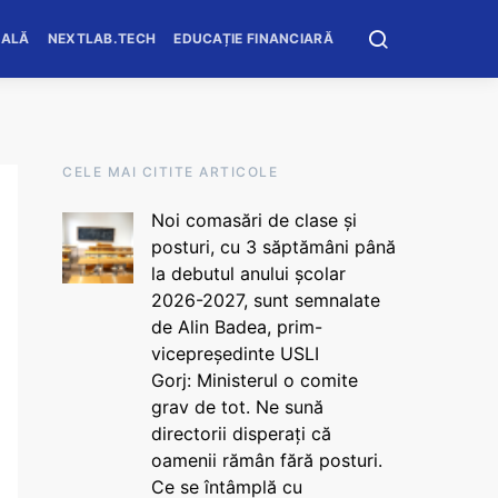
OALĂ
NEXTLAB.TECH
EDUCAȚIE FINANCIARĂ
CELE MAI CITITE ARTICOLE
Noi comasări de clase și
posturi, cu 3 săptămâni până
la debutul anului școlar
2026-2027, sunt semnalate
de Alin Badea, prim-
vicepreședinte USLI
Gorj: Ministerul o comite
grav de tot. Ne sună
directorii disperați că
oamenii rămân fără posturi.
Ce se întâmplă cu