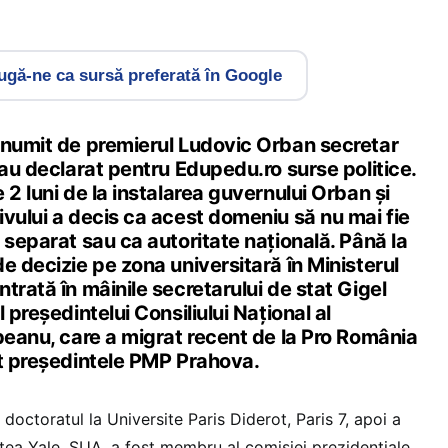
gă-ne ca sursă preferată în Google
 numit de premierul Ludovic Orban secretar
 au declarat pentru Edupedu.ro surse politice.
 2 luni de la instalarea guvernului Orban și
vului a decis ca acest domeniu să nu mai fie
 separat sau ca autoritate națională. Până la
e decizie pe zona universitară în Ministerul
trată în mâinile secretarului de stat Gigel
 președintelui Consiliului Național al
peanu, care a migrat recent de la Pro România
st președintele PMP Prahova.
doctoratul la Universite Paris Diderot, Paris 7, apoi a
atea Yale, SUA, a fost membru al comisiei prezidențiale