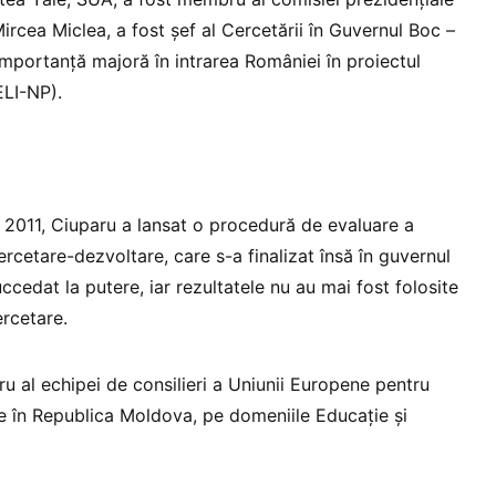
rcea Miclea, a fost șef al Cercetării în Guvernul Boc –
importanță majoră în intrarea României în proiectul
ELI-NP).
în 2011, Ciuparu a lansat o procedură de evaluare a
cercetare-dezvoltare, care s-a finalizat însă în guvernul
cedat la putere, iar rezultatele nu au mai fost folosite
ercetare.
bru al echipei de consilieri a Uniunii Europene pentru
ice în Republica Moldova, pe domeniile Educație și