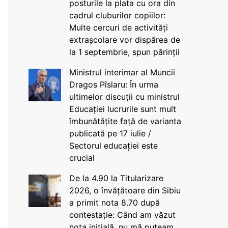
posturile la plata cu ora din
cadrul cluburilor copiilor:
Multe cercuri de activități
extrașcolare vor dispărea de
la 1 septembrie, spun părinții
Ministrul interimar al Muncii
Dragos Pîslaru: În urma
ultimelor discuții cu ministrul
Educației lucrurile sunt mult
îmbunătățite față de varianta
publicată pe 17 iulie /
Sectorul educației este
crucial
De la 4.90 la Titularizare
2026, o învățătoare din Sibiu
a primit nota 8.70 după
contestație: Când am văzut
nota inițială, nu mă puteam