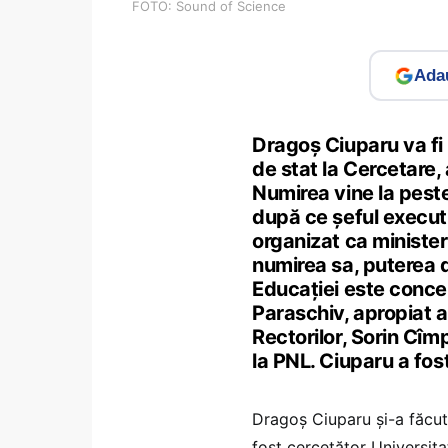
FOTO: Sound of Science
Adau
Dragoș Ciuparu va fi
de stat la Cercetare,
Numirea vine la peste
după ce șeful executi
organizat ca minister
numirea sa, puterea d
Educației este concen
Paraschiv, apropiat al
Rectorilor, Sorin Cîm
la PNL. Ciuparu a fo
Dragoș Ciuparu și-a făcut 
fost cercetător Universit