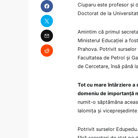
Ciuparu este profesor și d
Doctorat de la Universitat
Amintim că primul secreta
Ministerul Educației a fo
Prahova. Potrivit surselo
Facultatea de Petrol și Ga
de Cercetare, însă până la
Tot cu mare întârziere a 
domeniu de importanță ma
numit-o săptămâna acea
Ialomiţa şi vicepreşedinte
Potrivit surselor Edupedu.
fără secretari de stat pe 