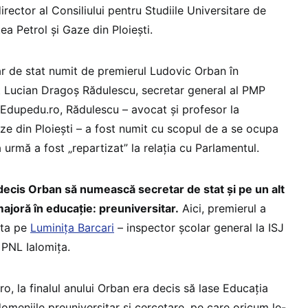
irector al Consiliului pentru Studiile Universitare de
ea Petrol și Gaze din Ploiești.
r de stat numit de premierul Ludovic Orban în
st Lucian Dragoș Rădulescu, secretar general al PMP
r Edupedu.ro, Rădulescu – avocat și profesor la
ze din Ploiești – a fost numit cu scopul de a se ocupa
 urmă a fost „repartizat” la relația cu Parlamentul.
decis Orban să numească secretar de stat și pe un alt
joră în educație: preuniversitar.
Aici, premierul a
sta pe
Luminița Barcari
– inspector şcolar general la ISJ
 PNL Ialomiţa.
ro, la finalul anului Orban era decis să lase Educația
domeniile preuniversitar și cercetare, pe care oricum le-