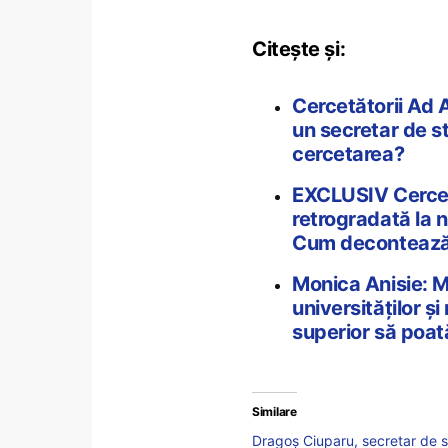
Citește și:
Cercetătorii Ad 
un secretar de s
cercetarea?
EXCLUSIV Cercetar
retrogradată la n
Cum decontează 
Monica Anisie: Mi
universităților ș
superior să poat
Similare
Dragoș Ciuparu, secretar de s