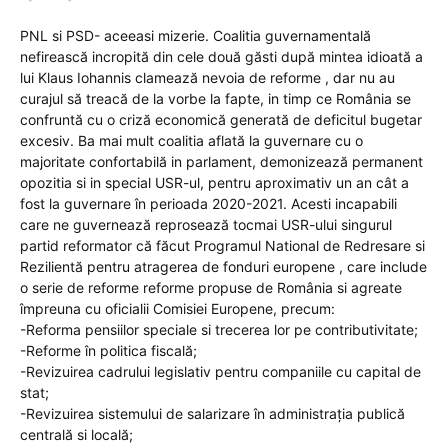
PNL si PSD- aceeasi mizerie. Coalitia guvernamentală
nefirească incropită din cele două găsti după mintea idioată a
lui Klaus Iohannis clamează nevoia de reforme , dar nu au
curajul să treacă de la vorbe la fapte, in timp ce România se
confruntă cu o criză economică generată de deficitul bugetar
excesiv. Ba mai mult coalitia aflată la guvernare cu o
majoritate confortabilă in parlament, demonizează permanent
opozitia si in special USR-ul, pentru aproximativ un an cât a
fost la guvernare în perioada 2020-2021. Acesti incapabili
care ne guvernează reprosează tocmai USR-ului singurul
partid reformator că făcut Programul National de Redresare si
Rezilientă pentru atragerea de fonduri europene , care include
o serie de reforme reforme propuse de România si agreate
împreuna cu oficialii Comisiei Europene, precum:
-Reforma pensiilor speciale si trecerea lor pe contributivitate;
-Reforme în politica fiscală;
-Revizuirea cadrului legislativ pentru companiile cu capital de
stat;
-Revizuirea sistemului de salarizare în administrația publică
centrală si locală;