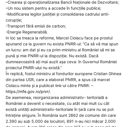
–Crearea și operaționalizarea Bancii Naționale de Dezvoltare;
–Un nou sistem pentru a accede în funcțiile publice;
-Modificarea legilor justiției și consolidarea cadrului anti-
corupție;
-Transport fără emisii de carbon;
-Energie Regenerabilă.
In loc sa treaca la reforme, Marcel Ciolacu face pe prostul
spunand ca la guvern nu exista PNRR-ul: “Ca să vă mai spun
un lucru: am dat și eu ca prim-ministru al României să mi se
pună și mie PNRR-ul la dispoziție. Nu există. Dacă
dumneavoastră ați mai auzit așa ceva: în Guvernul României
proiectul PNRR-ului nu există.”
În replică, fostul ministru al fondurilor europene Cristian Ghinea
din partea USR, care a elaborat PNRR, a spus că marcel
Ciolacu minte și a publicat link-ul către PNRR: –
https://mfe.gov.ro/pnrr/
.
De asemenea, reorganizarea administrativ- teritorială a
României a devenit o necesitate, cu atât mai mult cu cât
există unități administrativ-teritoriale în țară care nu se pot
întreține singure. În România sunt 2862 de comune din care
2.390 au sub 5.000 de locuitori, 891 n-au nici măcar 2.000