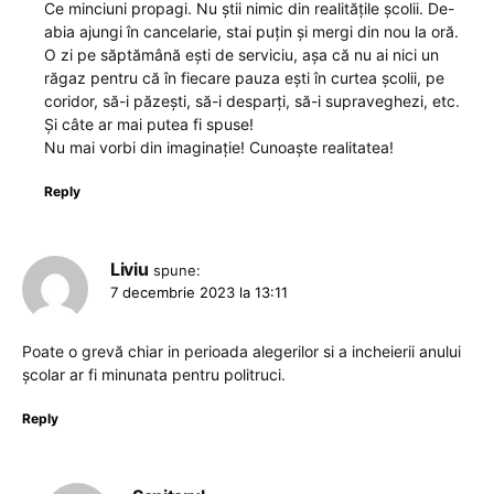
Ce minciuni propagi. Nu știi nimic din realitățile școlii. De-
abia ajungi în cancelarie, stai puțin și mergi din nou la oră.
O zi pe săptămână ești de serviciu, așa că nu ai nici un
răgaz pentru că în fiecare pauza ești în curtea școlii, pe
coridor, să-i păzești, să-i desparți, să-i supraveghezi, etc.
Și câte ar mai putea fi spuse!
Nu mai vorbi din imaginație! Cunoaște realitatea!
Reply
Liviu
spune:
7 decembrie 2023 la 13:11
Poate o grevă chiar in perioada alegerilor si a incheierii anului
școlar ar fi minunata pentru politruci.
Reply