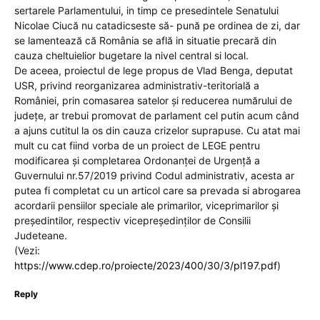
sertarele Parlamentului, in timp ce presedintele Senatului
Nicolae Ciucă nu catadicseste să- pună pe ordinea de zi, dar
se lamentează că România se află in situatie precară din
cauza cheltuielior bugetare la nivel central si local.
De aceea, proiectul de lege propus de Vlad Benga, deputat
USR, privind reorganizarea administrativ-teritorială a
României, prin comasarea satelor și reducerea numărului de
județe, ar trebui promovat de parlament cel putin acum când
a ajuns cutitul la os din cauza crizelor suprapuse. Cu atat mai
mult cu cat fiind vorba de un proiect de LEGE pentru
modificarea şi completarea Ordonanţei de Urgenţă a
Guvernului nr.57/2019 privind Codul administrativ, acesta ar
putea fi completat cu un articol care sa prevada si abrogarea
acordarii pensiilor speciale ale primarilor, viceprimarilor și
președintilor, respectiv vicepreședinților de Consilii
Judeteane.
(Vezi:
https://www.cdep.ro/proiecte/2023/400/30/3/pl197.pdf
)
Reply