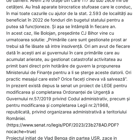
de oameni. Avem 216 orașe din care 117 au sub zece mii de
cetățeni. Au însă aparate birocratice stufoase care le conduc,
în mai toate cazurile cu ajutor de la stat. 2.593 de localități au
beneficiat în 2022 de fonduri din bugetul statului pentru a
putea să funcționeze. Și așa se întâmplă în fiecare an.
In acest caz, Ilie Bolojan, președinte CJ Bihor vine cu
urmatoarea solutie: „Primăriile care sunt gestionate prost ar
trebui să fie lăsate să intre insolvență. Ori am avut de fiecare
dată în acești ani ai guvernului în care primăriile care au
acumulat arierate, au gestionat catastrofal activitatea au
primit bani direct prin hotărâre de guvern la propunerea
Ministerului de Finanțe pentru a li se șterge aceste datorii. Ori
practic mesajul care este? Orice faceți cineva vă salvează”.
In prezent există depus la senat un proiect de LEGE pentru
modificarea şi completarea Ordonanţei de Urgenţă a
Guvernului nr.57/2019 privind Codul administrativ, precum şi
pentru modificarea şi completarea Legii nr.2/1968,
republicată, privind organizarea administrativă a teritoriului
României.
(
https://www.senat.ro/legis/PDF/2023/23b278AD.PDF?
nocache=true
)
Proiectul initiat de Vlad Benga din partea USR, zace in