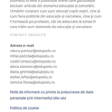
EduPedu.ro este o publicație online care găzduiește
exclusiv articole din domeniul educației și cercetării.
Urmărim constant cum sunt educați copiii noștri, cine și
cum face politicile din educație și cercetare, cine și cum
îi formează pe profesori, cât de adecvate la lumea în
care trăim sunt sistemele de educație și cercetare.
CONTACT REDACȚIE
Adrese e-mail
raluca.pantazi@edupedu.ro
mihai.peticila@edupedu.ro
costin.ionescu@edupedu.ro
alexa.stanescu@edupedu.ro
diana.ghimisi@edupedu.ro
stefan.lefter@edupedu.ro
ramona.florea@edupedu.ro
Notă de informare cu privire la prelucrarea de date
personale prin intermediul site-ului
Politica de cookie