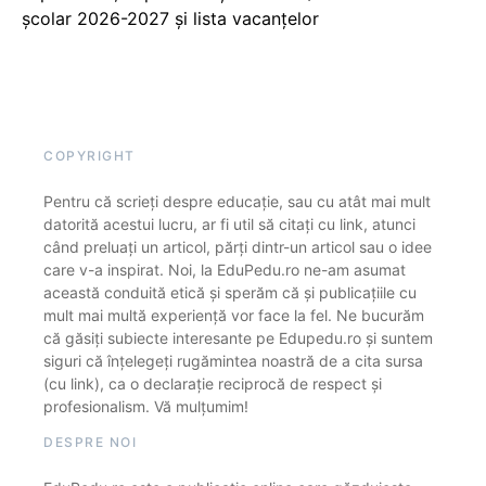
școlar 2026-2027 și lista vacanțelor
COPYRIGHT
Pentru că scrieți despre educație, sau cu atât mai mult
datorită acestui lucru, ar fi util să citați cu link, atunci
când preluați un articol, părți dintr-un articol sau o idee
care v-a inspirat. Noi, la EduPedu.ro ne-am asumat
această conduită etică și sperăm că și publicațiile cu
mult mai multă experiență vor face la fel. Ne bucurăm
că găsiți subiecte interesante pe Edupedu.ro și suntem
siguri că înțelegeți rugămintea noastră de a cita sursa
(cu link), ca o declarație reciprocă de respect și
profesionalism. Vă mulțumim!
DESPRE NOI