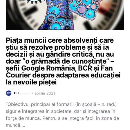
Piața muncii cere absolvenți care
știu să rezolve probleme și să ia
decizii și au gândire critică, nu au
doar “o grămadă de cunoștințe” –
șefii Google România, BCR și Fan
Courier despre adaptarea educației
la nevoile pieței
7 aprilie 2021
C.I.
“Obiectivul principal al formării (în școală – n. red.)
sigur e integrarea în societate, dar și integrarea în
forța de muncă. Pentru a se integra facil în zona de
muncă,…