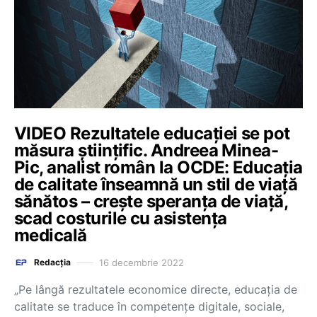
VIDEO Rezultatele educației se pot
măsura științific. Andreea Minea-
Pic, analist român la OCDE: Educația
de calitate înseamnă un stil de viață
sănătos – crește speranța de viață,
scad costurile cu asistența
medicală
16 decembrie 2022
Redacția
„Pe lângă rezultatele economice directe, educația de
calitate se traduce în competențe digitale, sociale,