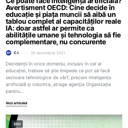
Ce poate face inteligența artificială?
Avertisment OECD: Cine decide în
educație și piața muncii să aibă un
tablou complet al capacităților reale
IA: doar astfel ar permite ca
abilitățile umane și tehnologia să fie
complementare, nu concurente
26 decembrie 2021
C.I.
Decidenții în orice domeniu, inclusiv în cel al
educației, trebuie să știe limpede ce pot să facă
sectoare tehnologice de vârf, precum inteligența
artificială și robotica, atrage agenția Organizația
pentru…
Vezi articolul
Știri