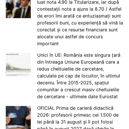
luat nota 4.90 la Titularizare, iar după
contestații nota a ajuns la 8.70 / Astfel
de erori îmi arată ce entuziasmați sunt
profesorii buni, cu experiență să vină la
corectat și ce resurse financiare sunt
alocate unui astfel de concurs
important
Unici în UE: România este singura țară
din întreaga Uniune Europeană care a
redus cheltuielile de cercetare,
calculate pe cap de locuitor, în ultimul
deceniu. Între 2015-2025, spațiul
comunitar a crescut masiv cheltuielile
de cercetare - ultimele date Eurostat
OFICIAL Prima de carieră didactică
2026: profesorii primesc cei 1.500 de
lei până la 31 august și îi pot folosi
până în august 2027 dacă rămân în