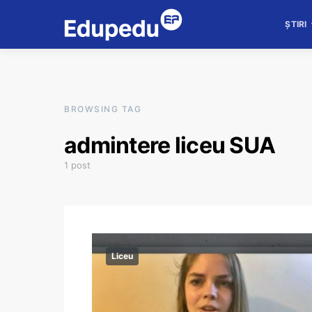
ȘTIRI
BROWSING TAG
admintere liceu SUA
1 post
Liceu