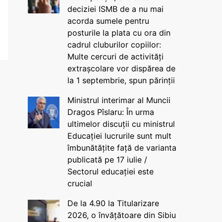
deciziei ISMB de a nu mai
acorda sumele pentru
posturile la plata cu ora din
cadrul cluburilor copiilor:
Multe cercuri de activități
extrașcolare vor dispărea de
la 1 septembrie, spun părinții
Ministrul interimar al Muncii
Dragos Pîslaru: În urma
ultimelor discuții cu ministrul
Educației lucrurile sunt mult
îmbunătățite față de varianta
publicată pe 17 iulie /
Sectorul educației este
crucial
De la 4.90 la Titularizare
2026, o învățătoare din Sibiu