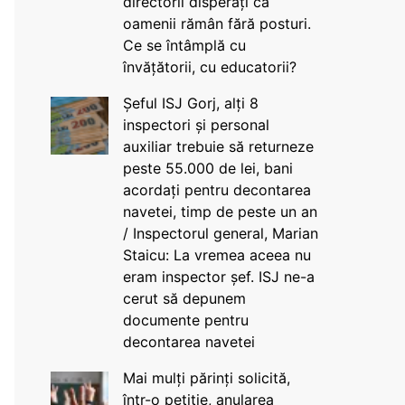
directorii disperați că
oamenii rămân fără posturi.
Ce se întâmplă cu
învățătorii, cu educatorii?
Șeful ISJ Gorj, alți 8
inspectori și personal
auxiliar trebuie să returneze
peste 55.000 de lei, bani
acordați pentru decontarea
navetei, timp de peste un an
/ Inspectorul general, Marian
Staicu: La vremea aceea nu
eram inspector șef. ISJ ne-a
cerut să depunem
documente pentru
decontarea navetei
Mai mulți părinți solicită,
într-o petiție, anularea