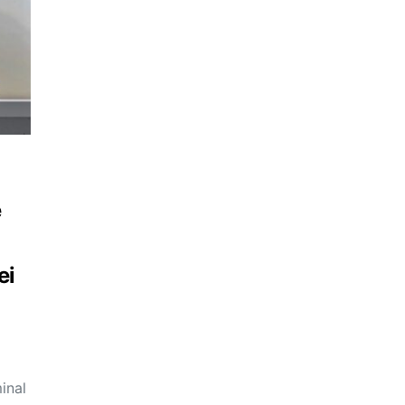
e
ei
inal