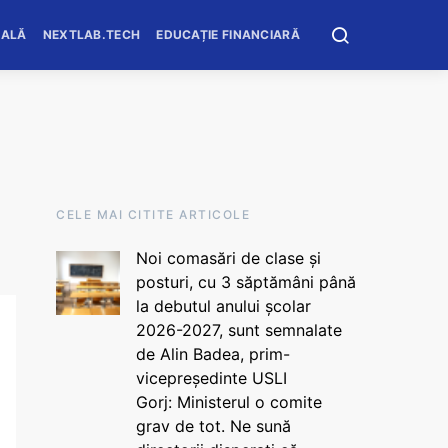
OALĂ
NEXTLAB.TECH
EDUCAȚIE FINANCIARĂ
CELE MAI CITITE ARTICOLE
Noi comasări de clase și
posturi, cu 3 săptămâni până
la debutul anului școlar
2026-2027, sunt semnalate
de Alin Badea, prim-
vicepreședinte USLI
Gorj: Ministerul o comite
grav de tot. Ne sună