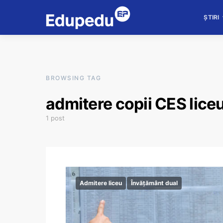
ȘTIRI
BROWSING TAG
admitere copii CES lice
1 post
Admitere liceu
Învățământ dual