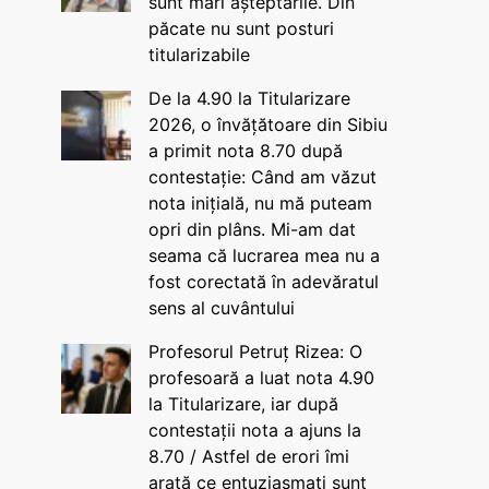
sunt mari așteptările. Din
păcate nu sunt posturi
titularizabile
De la 4.90 la Titularizare
2026, o învățătoare din Sibiu
a primit nota 8.70 după
contestație: Când am văzut
nota inițială, nu mă puteam
opri din plâns. Mi-am dat
seama că lucrarea mea nu a
fost corectată în adevăratul
sens al cuvântului
Profesorul Petruț Rizea: O
profesoară a luat nota 4.90
la Titularizare, iar după
contestații nota a ajuns la
8.70 / Astfel de erori îmi
arată ce entuziasmați sunt