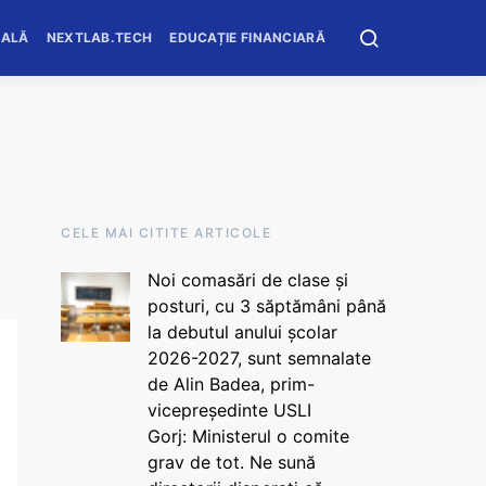
OALĂ
NEXTLAB.TECH
EDUCAȚIE FINANCIARĂ
CELE MAI CITITE ARTICOLE
Noi comasări de clase și
posturi, cu 3 săptămâni până
la debutul anului școlar
2026-2027, sunt semnalate
de Alin Badea, prim-
vicepreședinte USLI
Gorj: Ministerul o comite
grav de tot. Ne sună