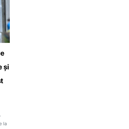
le
 și
t
r
e la