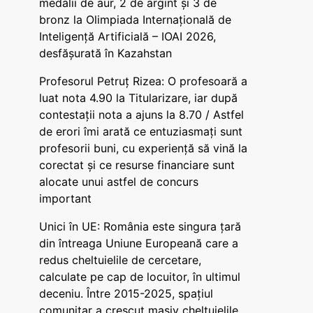
medalii de aur, 2 de argint și 3 de
bronz la Olimpiada Internațională de
Inteligență Artificială – IOAI 2026,
desfășurată în Kazahstan
Profesorul Petruț Rizea: O profesoară a
luat nota 4.90 la Titularizare, iar după
contestații nota a ajuns la 8.70 / Astfel
de erori îmi arată ce entuziasmați sunt
profesorii buni, cu experiență să vină la
corectat și ce resurse financiare sunt
alocate unui astfel de concurs
important
Unici în UE: România este singura țară
din întreaga Uniune Europeană care a
redus cheltuielile de cercetare,
calculate pe cap de locuitor, în ultimul
deceniu. Între 2015-2025, spațiul
comunitar a crescut masiv cheltuielile