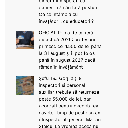
directorii disperați că
oamenii rămân fără posturi.
Ce se întâmplă cu
învățătorii, cu educatorii?
OFICIAL Prima de carieră
didactică 2026: profesorii
primesc cei 1.500 de lei până
la 31 august și îi pot folosi
până în august 2027 dacă
rămân în învățământ
Șeful ISJ Gorj, alți 8
inspectori și personal
auxiliar trebuie să returneze
peste 55.000 de lei, bani
acordați pentru decontarea
navetei, timp de peste un an
/ Inspectorul general, Marian
Staicu: La vremea aceea nu