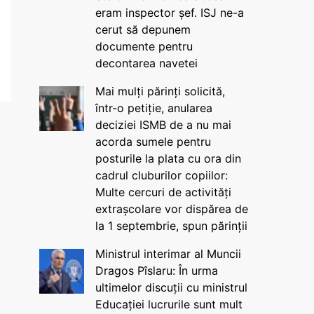
eram inspector șef. ISJ ne-a
cerut să depunem
documente pentru
decontarea navetei
Mai mulți părinți solicită,
într-o petiție, anularea
deciziei ISMB de a nu mai
acorda sumele pentru
posturile la plata cu ora din
cadrul cluburilor copiilor:
Multe cercuri de activități
extrașcolare vor dispărea de
la 1 septembrie, spun părinții
Ministrul interimar al Muncii
Dragos Pîslaru: În urma
ultimelor discuții cu ministrul
Educației lucrurile sunt mult