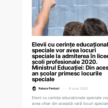
Elevii cu cerințe educaționa
speciale vor avea locuri
speciale la admiterea în licee
școli profesionale 2020.
Ministrul Educației: Din aces
an școlar primesc locurile
speciale
8 iunie 2020
Raluca Pantazi
Elevii cu cerințe educaționale speciale vo
avea chiar din această vară locuri special