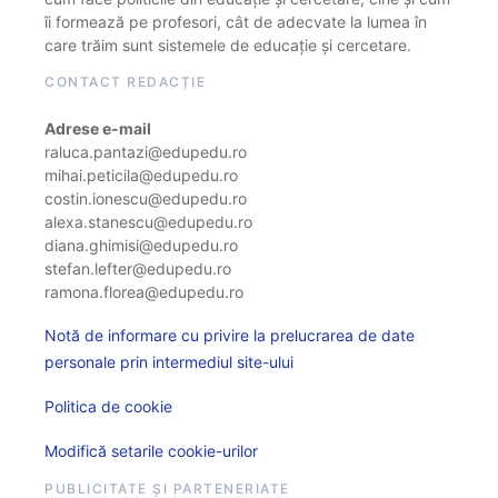
îi formează pe profesori, cât de adecvate la lumea în
care trăim sunt sistemele de educație și cercetare.
CONTACT REDACȚIE
Adrese e-mail
raluca.pantazi@edupedu.ro
mihai.peticila@edupedu.ro
costin.ionescu@edupedu.ro
alexa.stanescu@edupedu.ro
diana.ghimisi@edupedu.ro
stefan.lefter@edupedu.ro
ramona.florea@edupedu.ro
Notă de informare cu privire la prelucrarea de date
personale prin intermediul site-ului
Politica de cookie
Modifică setarile cookie-urilor
PUBLICITATE ȘI PARTENERIATE