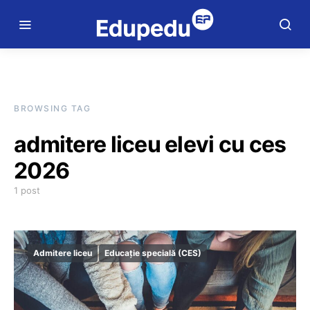
BROWSING TAG
admitere liceu elevi cu ces
2026
1 post
Admitere liceu
Educație specială (CES)