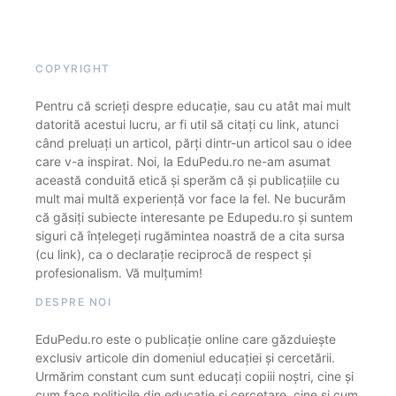
COPYRIGHT
Pentru că scrieți despre educație, sau cu atât mai mult
datorită acestui lucru, ar fi util să citați cu link, atunci
când preluați un articol, părți dintr-un articol sau o idee
care v-a inspirat. Noi, la EduPedu.ro ne-am asumat
această conduită etică și sperăm că și publicațiile cu
mult mai multă experiență vor face la fel. Ne bucurăm
că găsiți subiecte interesante pe Edupedu.ro și suntem
siguri că înțelegeți rugămintea noastră de a cita sursa
(cu link), ca o declarație reciprocă de respect și
profesionalism. Vă mulțumim!
DESPRE NOI
EduPedu.ro este o publicație online care găzduiește
exclusiv articole din domeniul educației și cercetării.
Urmărim constant cum sunt educați copiii noștri, cine și
cum face politicile din educație și cercetare, cine și cum