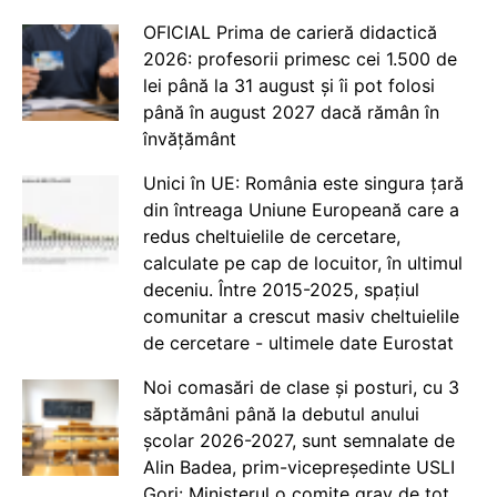
OFICIAL Prima de carieră didactică
2026: profesorii primesc cei 1.500 de
lei până la 31 august și îi pot folosi
până în august 2027 dacă rămân în
învățământ
Unici în UE: România este singura țară
din întreaga Uniune Europeană care a
redus cheltuielile de cercetare,
calculate pe cap de locuitor, în ultimul
deceniu. Între 2015-2025, spațiul
comunitar a crescut masiv cheltuielile
de cercetare - ultimele date Eurostat
Noi comasări de clase și posturi, cu 3
săptămâni până la debutul anului
școlar 2026-2027, sunt semnalate de
Alin Badea, prim-vicepreședinte USLI
Gorj: Ministerul o comite grav de tot.