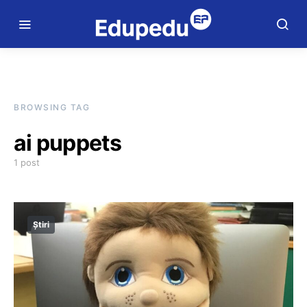
BROWSING TAG
ai puppets
1 post
Știri