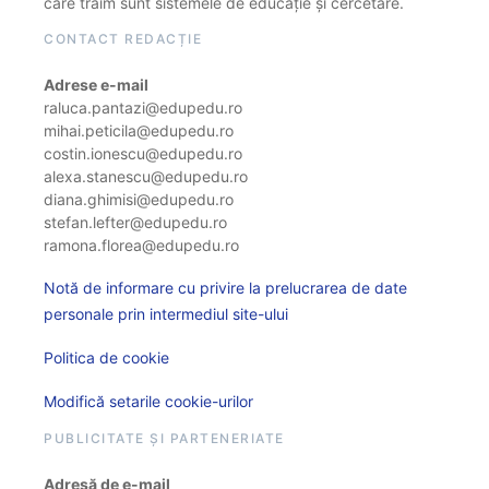
care trăim sunt sistemele de educație și cercetare.
CONTACT REDACȚIE
Adrese e-mail
raluca.pantazi@edupedu.ro
mihai.peticila@edupedu.ro
costin.ionescu@edupedu.ro
alexa.stanescu@edupedu.ro
diana.ghimisi@edupedu.ro
stefan.lefter@edupedu.ro
ramona.florea@edupedu.ro
Notă de informare cu privire la prelucrarea de date
personale prin intermediul site-ului
Politica de cookie
Modifică setarile cookie-urilor
PUBLICITATE ȘI PARTENERIATE
Adresă de e-mail