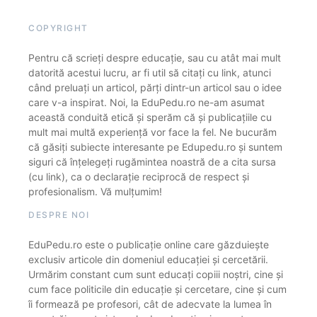
COPYRIGHT
Pentru că scrieți despre educație, sau cu atât mai mult
datorită acestui lucru, ar fi util să citați cu link, atunci
când preluați un articol, părți dintr-un articol sau o idee
care v-a inspirat. Noi, la EduPedu.ro ne-am asumat
această conduită etică și sperăm că și publicațiile cu
mult mai multă experiență vor face la fel. Ne bucurăm
că găsiți subiecte interesante pe Edupedu.ro și suntem
siguri că înțelegeți rugămintea noastră de a cita sursa
(cu link), ca o declarație reciprocă de respect și
profesionalism. Vă mulțumim!
DESPRE NOI
EduPedu.ro este o publicație online care găzduiește
exclusiv articole din domeniul educației și cercetării.
Urmărim constant cum sunt educați copiii noștri, cine și
cum face politicile din educație și cercetare, cine și cum
îi formează pe profesori, cât de adecvate la lumea în