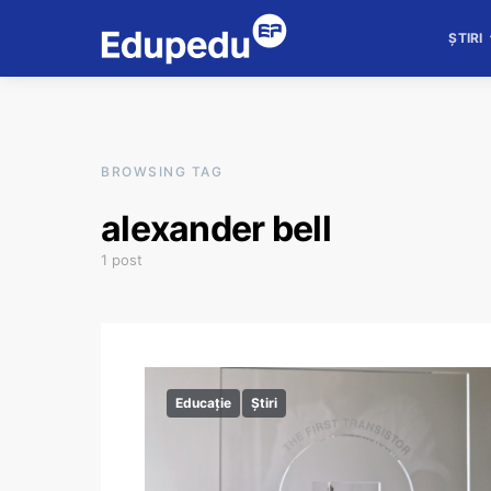
ȘTIRI
BROWSING TAG
alexander bell
1 post
Educație
Știri