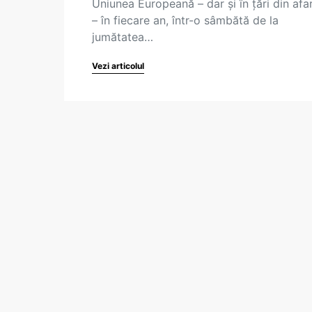
Uniunea Europeană – dar și în țări din afar
– în fiecare an, într-o sâmbătă de la
jumătatea…
Vezi articolul