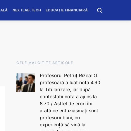
OALĂ
NEXTLAB.TECH
EDUCAȚIE FINANCIARĂ
CELE MAI CITITE ARTICOLE
Profesorul Petruț Rizea: O
profesoară a luat nota 4.90
la Titularizare, iar după
contestații nota a ajuns la
8.70 / Astfel de erori îmi
arată ce entuziasmați sunt
profesorii buni, cu
experiență să vină la