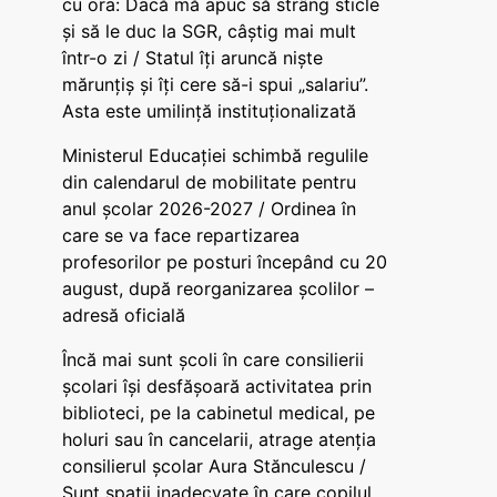
cu ora: Dacă mă apuc să strâng sticle
și să le duc la SGR, câștig mai mult
într-o zi / Statul îți aruncă niște
mărunțiș și îți cere să-i spui „salariu”.
Asta este umilință instituționalizată
Ministerul Educației schimbă regulile
din calendarul de mobilitate pentru
anul școlar 2026-2027 / Ordinea în
care se va face repartizarea
profesorilor pe posturi începând cu 20
august, după reorganizarea școlilor –
adresă oficială
Încă mai sunt școli în care consilierii
școlari își desfășoară activitatea prin
biblioteci, pe la cabinetul medical, pe
holuri sau în cancelarii, atrage atenția
consilierul școlar Aura Stănculescu /
Sunt spații inadecvate în care copilul