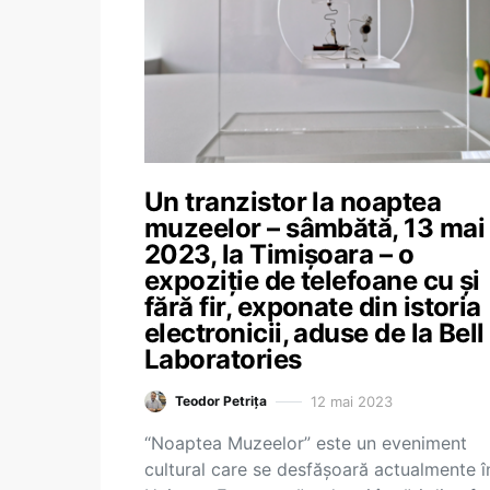
Un tranzistor la noaptea
muzeelor – sâmbătă, 13 mai
2023, la Timișoara – o
expoziție de telefoane cu și
fără fir, exponate din istoria
electronicii, aduse de la Bell
Laboratories
12 mai 2023
Teodor Petrița
“Noaptea Muzeelor” este un eveniment
cultural care se desfășoară actualmente î