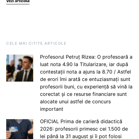
Vezi articolul
CELE MAI CITITE ARTICOLE
Profesorul Petruț Rizea: O profesoară a
luat nota 4.90 la Titularizare, iar după
contestații nota a ajuns la 8.70 / Astfel
de erori îmi arată ce entuziasmați sunt
profesorii buni, cu experiență să vină la
corectat și ce resurse financiare sunt
alocate unui astfel de concurs
important
OFICIAL Prima de carieră didactică
2026: profesorii primesc cei 1.500 de
lei până la 31 august și îi pot folosi