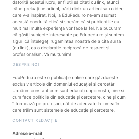
datorită acestui lucru, ar fi util să citați cu link, atunci
când preluați un articol, părți dintr-un articol sau o idee
care v-a inspirat. Noi, la EduPedu.ro ne-am asumat
această conduită etică și sperăm că și publicațiile cu
mult mai multă experiență vor face la fel. Ne bucurăm
că găsiți subiecte interesante pe Edupedu.ro și suntem
siguri că înțelegeți rugămintea noastră de a cita sursa
(cu link), ca o declarație reciprocă de respect și
profesionalism. Vă mulțumim!
DESPRE NOI
EduPedu.ro este o publicație online care găzduiește
exclusiv articole din domeniul educației și cercetării.
Urmărim constant cum sunt educați copiii noștri, cine și
cum face politicile din educație și cercetare, cine și cum
îi formează pe profesori, cât de adecvate la lumea în
care trăim sunt sistemele de educație și cercetare.
CONTACT REDACȚIE
Adrese e-mail