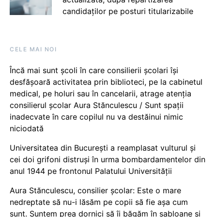
candidaților pe posturi titularizabile
CELE MAI NOI
Încă mai sunt școli în care consilierii școlari își
desfășoară activitatea prin biblioteci, pe la cabinetul
medical, pe holuri sau în cancelarii, atrage atenția
consilierul școlar Aura Stănculescu / Sunt spații
inadecvate în care copilul nu va destăinui nimic
niciodată
Universitatea din București a reamplasat vulturul și
cei doi grifoni distruși în urma bombardamentelor din
anul 1944 pe frontonul Palatului Universității
Aura Stănculescu, consilier școlar: Este o mare
nedreptate să nu-i lăsăm pe copii să fie așa cum
sunt. Suntem prea dornici să îi băgăm în șabloane și