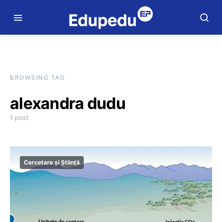
BROWSING TAG
alexandra dudu
1 post
Cercetare și Știință