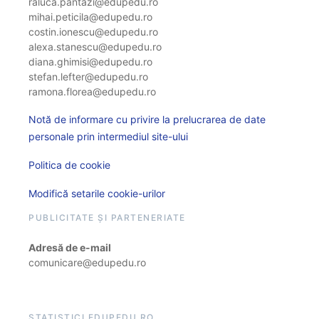
raluca.pantazi@edupedu.ro
mihai.peticila@edupedu.ro
costin.ionescu@edupedu.ro
alexa.stanescu@edupedu.ro
diana.ghimisi@edupedu.ro
stefan.lefter@edupedu.ro
ramona.florea@edupedu.ro
Notă de informare cu privire la prelucrarea de date
personale prin intermediul site-ului
Politica de cookie
Modifică setarile cookie-urilor
PUBLICITATE ȘI PARTENERIATE
Adresă de e-mail
comunicare@edupedu.ro
STATISTICI EDUPEDU.RO