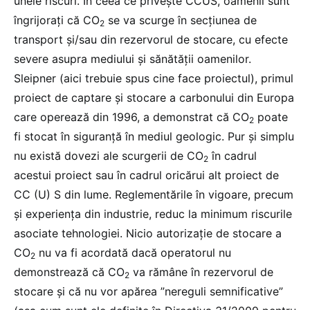
unele riscuri. În ceea ce privește CCUS, oamenii sunt
îngrijorați că CO
se va scurge în secțiunea de
2
transport și/sau din rezervorul de stocare, cu efecte
severe asupra mediului și sănătății oamenilor.
Sleipner (aici trebuie spus cine face proiectul), primul
proiect de captare și stocare a carbonului din Europa
care operează din 1996, a demonstrat că CO
poate
2
fi stocat în siguranță în mediul geologic. Pur și simplu
nu există dovezi ale scurgerii de CO
în cadrul
2
acestui proiect sau în cadrul oricărui alt proiect de
CC (U) S din lume. Reglementările în vigoare, precum
și experiența din industrie, reduc la minimum riscurile
asociate tehnologiei. Nicio autorizație de stocare a
CO
nu va fi acordată dacă operatorul nu
2
demonstrează că CO
va rămâne în rezervorul de
2
stocare și că nu vor apărea ”nereguli semnificative”