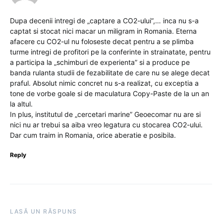
Dupa decenii intregi de „captare a CO2-ului”,… inca nu s-a
captat si stocat nici macar un miligram in Romania. Eterna
afacere cu CO2-ul nu foloseste decat pentru a se plimba
turme intregi de profitori pe la conferinte in strainatate, pentru
a participa la „schimburi de experienta” si a produce pe
banda rulanta studii de fezabilitate de care nu se alege decat
praful. Absolut nimic concret nu s-a realizat, cu exceptia a
tone de vorbe goale si de maculatura Copy-Paste de la un an
la altul.
In plus, institutul de „cercetari marine” Geoecomar nu are si
nici nu ar trebui sa aiba vreo legatura cu stocarea CO2-ului.
Dar cum traim in Romania, orice aberatie e posibila.
Reply
LASĂ UN RĂSPUNS