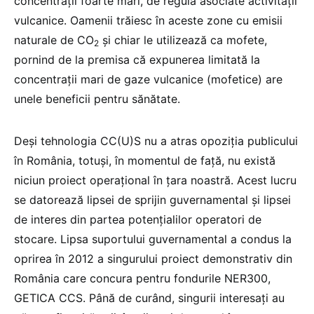
concentrații foarte mari, de regulă asociate activității
vulcanice. Oamenii trăiesc în aceste zone cu emisii
naturale de CO
și chiar le utilizează ca mofete,
2
pornind de la premisa că expunerea limitată la
concentrații mari de gaze vulcanice (mofetice) are
unele beneficii pentru sănătate.
Deși tehnologia CC(U)S nu a atras opoziția publicului
în România, totuși, în momentul de față, nu există
niciun proiect operațional în țara noastră. Acest lucru
se datorează lipsei de sprijin guvernamental și lipsei
de interes din partea potențialilor operatori de
stocare. Lipsa suportului guvernamental a condus la
oprirea în 2012 a singurului proiect demonstrativ din
România care concura pentru fondurile NER300,
GETICA CCS. Până de curând, singurii interesați au