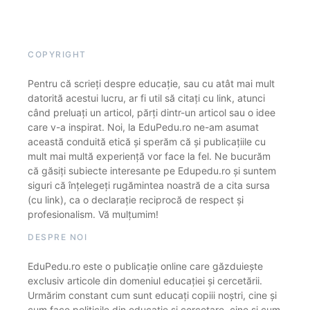
COPYRIGHT
Pentru că scrieți despre educație, sau cu atât mai mult
datorită acestui lucru, ar fi util să citați cu link, atunci
când preluați un articol, părți dintr-un articol sau o idee
care v-a inspirat. Noi, la EduPedu.ro ne-am asumat
această conduită etică și sperăm că și publicațiile cu
mult mai multă experiență vor face la fel. Ne bucurăm
că găsiți subiecte interesante pe Edupedu.ro și suntem
siguri că înțelegeți rugămintea noastră de a cita sursa
(cu link), ca o declarație reciprocă de respect și
profesionalism. Vă mulțumim!
DESPRE NOI
EduPedu.ro este o publicație online care găzduiește
exclusiv articole din domeniul educației și cercetării.
Urmărim constant cum sunt educați copiii noștri, cine și
cum face politicile din educație și cercetare, cine și cum