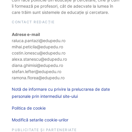
îi formează pe profesori, cât de adecvate la lumea în
care trăim sunt sistemele de educație și cercetare.
CONTACT REDACȚIE
Adrese e-mail
raluca.pantazi@edupedu.ro
mihai.peticila@edupedu.ro
costin.ionescu@edupedu.ro
alexa.stanescu@edupedu.ro
diana.ghimisi@edupedu.ro
stefan.lefter@edupedu.ro
ramona.florea@edupedu.ro
Notă de informare cu privire la prelucrarea de date
personale prin intermediul site-ului
Politica de cookie
Modifică setarile cookie-urilor
PUBLICITATE ȘI PARTENERIATE