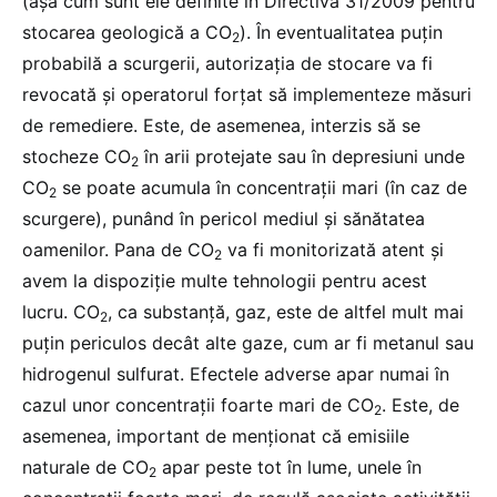
(așa cum sunt ele definite în Directiva 31/2009 pentru
stocarea geologică a CO
). În eventualitatea puțin
2
probabilă a scurgerii, autorizația de stocare va fi
revocată și operatorul forțat să implementeze măsuri
de remediere. Este, de asemenea, interzis să se
stocheze CO
în arii protejate sau în depresiuni unde
2
CO
se poate acumula în concentrații mari (în caz de
2
scurgere), punând în pericol mediul și sănătatea
oamenilor. Pana de CO
va fi monitorizată atent și
2
avem la dispoziție multe tehnologii pentru acest
lucru. CO
, ca substanță, gaz, este de altfel mult mai
2
puțin periculos decât alte gaze, cum ar fi metanul sau
hidrogenul sulfurat. Efectele adverse apar numai în
cazul unor concentrații foarte mari de CO
. Este, de
2
asemenea, important de menționat că emisiile
naturale de CO
apar peste tot în lume, unele în
2