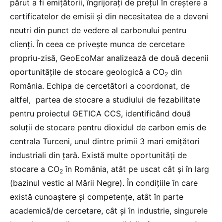
părut a fi emițătorii, îngrijorați de prețul în creștere a
certificatelor de emisii și din necesitatea de a deveni
neutri din punct de vedere al carbonului pentru
clienți. În ceea ce privește munca de cercetare
propriu-zisă, GeoEcoMar analizează de două decenii
oportunitățile de stocare geologică a CO
din
2
România. Echipa de cercetători a coordonat, de
altfel, partea de stocare a studiului de fezabilitate
pentru proiectul GETICA CCS, identificând două
soluții de stocare pentru dioxidul de carbon emis de
centrala Turceni, unul dintre primii 3 mari emițători
industriali din țară. Există multe oportunități de
stocare a CO
în România, atât pe uscat cât și în larg
2
(bazinul vestic al Mării Negre). În condițiile în care
există cunoaștere și competențe, atât în parte
academică/de cercetare, cât și în industrie, singurele