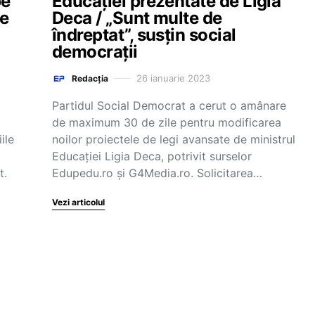
pe
Educației prezentate de Ligia
e
Deca / „Sunt multe de
îndreptat”, susțin social
democrații
26 ianuarie 2023
Redacția
Partidul Social Democrat a cerut o amânare
de maximum 30 de zile pentru modificarea
ile
noilor proiectele de legi avansate de ministrul
Educației Ligia Deca, potrivit surselor
t.
Edupedu.ro și G4Media.ro. Solicitarea…
Vezi articolul