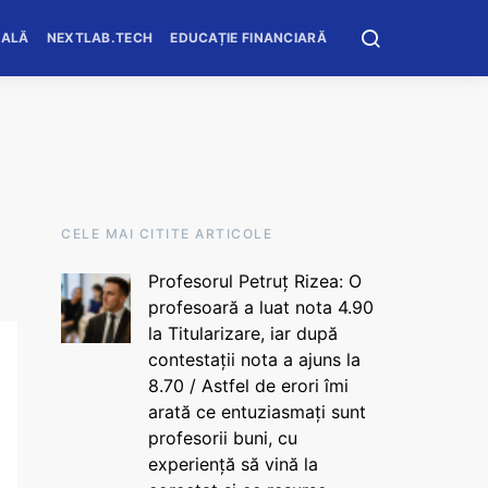
OALĂ
NEXTLAB.TECH
EDUCAȚIE FINANCIARĂ
CELE MAI CITITE ARTICOLE
Profesorul Petruț Rizea: O
profesoară a luat nota 4.90
la Titularizare, iar după
contestații nota a ajuns la
8.70 / Astfel de erori îmi
arată ce entuziasmați sunt
profesorii buni, cu
experiență să vină la