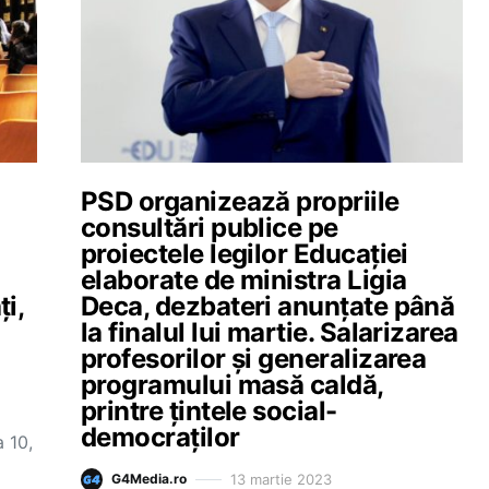
PSD organizează propriile
consultări publice pe
proiectele legilor Educației
elaborate de ministra Ligia
i,
Deca, dezbateri anunțate până
la finalul lui martie. Salarizarea
profesorilor și generalizarea
programului masă caldă,
printre țintele social-
democraților
a 10,
13 martie 2023
G4Media.ro