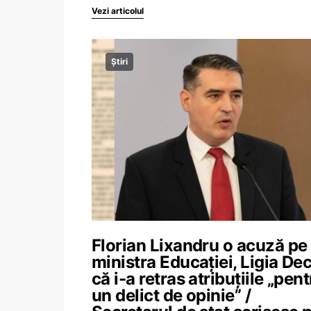
Vezi articolul
Știri
Florian Lixandru o acuză pe
ministra Educației, Ligia Dec
că i-a retras atribuțiile „pen
un delict de opinie” /