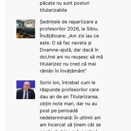
păcate nu sunt posturi
titularizabile
Ședințele de repartizare a
profesorilor 2026, la Sibiu.
Învățătoare: „Am zis iau ce
este. O să fac naveta și
Doamne-ajută, dar dacă în
doi,trei ani nu reușesc să mă
titularizez nu cred că mai
rămân în învățământ”
Sorin Ion, întrebat cum le
răspunde profesorilor care
dau an de an Titularizarea,
obțin note mari, dar nu au
post pe perioadă
nedeterminată: În ultimii ani
am încercat să ținem cât se