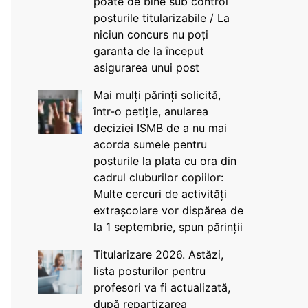
poate de bine sub control
posturile titularizabile / La
niciun concurs nu poți
garanta de la început
asigurarea unui post
Mai mulți părinți solicită,
într-o petiție, anularea
deciziei ISMB de a nu mai
acorda sumele pentru
posturile la plata cu ora din
cadrul cluburilor copiilor:
Multe cercuri de activități
extrașcolare vor dispărea de
la 1 septembrie, spun părinții
Titularizare 2026. Astăzi,
lista posturilor pentru
profesori va fi actualizată,
după repartizarea