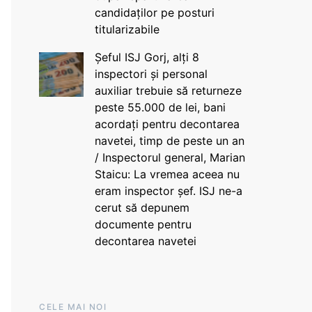
candidaților pe posturi
titularizabile
Șeful ISJ Gorj, alți 8
inspectori și personal
auxiliar trebuie să returneze
peste 55.000 de lei, bani
acordați pentru decontarea
navetei, timp de peste un an
/ Inspectorul general, Marian
Staicu: La vremea aceea nu
eram inspector șef. ISJ ne-a
cerut să depunem
documente pentru
decontarea navetei
CELE MAI NOI