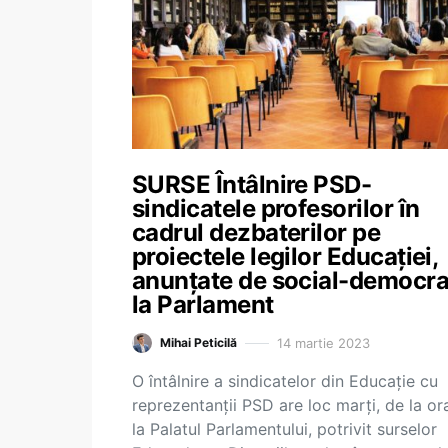
SURSE Întâlnire PSD-
sindicatele profesorilor în
cadrul dezbaterilor pe
proiectele legilor Educației,
anunțate de social-democraț
la Parlament
14 martie 2023
Mihai Peticilă
O întâlnire a sindicatelor din Educație cu
reprezentanții PSD are loc marți, de la or
la Palatul Parlamentului, potrivit surselor