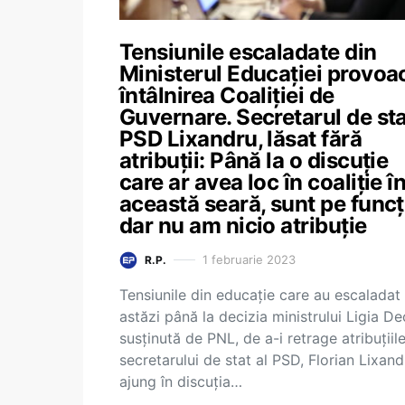
Tensiunile escaladate din
Ministerul Educației provoa
întâlnirea Coaliției de
Guvernare. Secretarul de st
PSD Lixandru, lăsat fără
atribuții: Până la o discuţie
care ar avea loc în coaliţie î
această seară, sunt pe funcţ
dar nu am nicio atribuţie
1 februarie 2023
R.P.
Tensiunile din educație care au escaladat
astăzi până la decizia ministrului Ligia De
susținută de PNL, de a-i retrage atribuțiil
secretarului de stat al PSD, Florian Lixand
ajung în discuția…