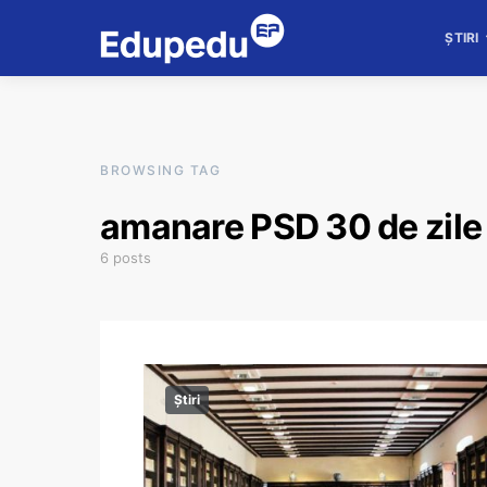
ȘTIRI
BROWSING TAG
amanare PSD 30 de zile 
6 posts
Știri