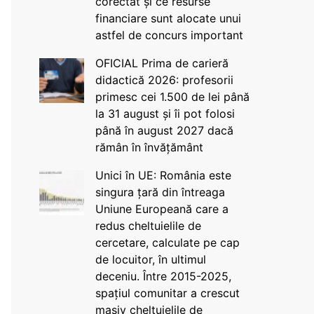
corectat și ce resurse
financiare sunt alocate unui
astfel de concurs important
OFICIAL Prima de carieră
didactică 2026: profesorii
primesc cei 1.500 de lei până
la 31 august și îi pot folosi
până în august 2027 dacă
rămân în învățământ
Unici în UE: România este
singura țară din întreaga
Uniune Europeană care a
redus cheltuielile de
cercetare, calculate pe cap
de locuitor, în ultimul
deceniu. Între 2015-2025,
spațiul comunitar a crescut
masiv cheltuielile de