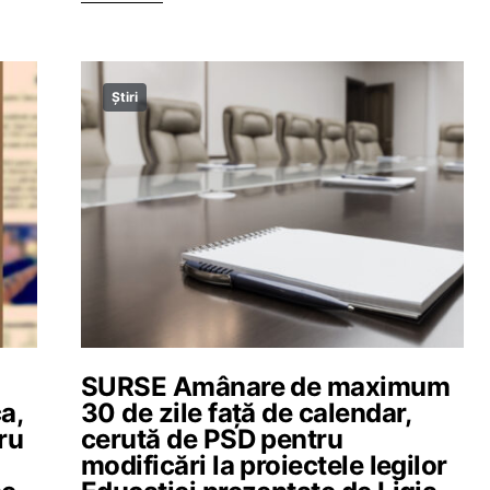
Știri
SURSE Amânare de maximum
a,
30 de zile față de calendar,
tru
cerută de PSD pentru
modificări la proiectele legilor