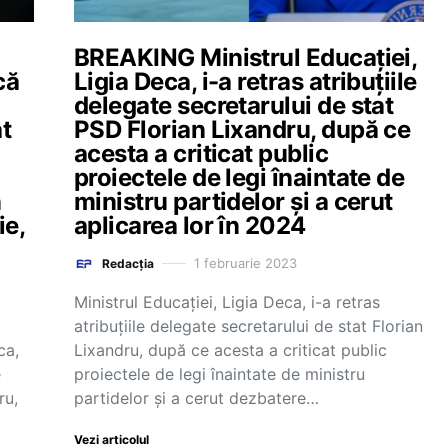
BREAKING Ministrul Educației,
că
Ligia Deca, i-a retras atribuțiile
delegate secretarului de stat
at
PSD Florian Lixandru, după ce
acesta a criticat public
proiectele de legi înaintate de
n
ministru partidelor și a cerut
ie,
aplicarea lor în 2024
1 februarie 2023
Redacția
Ministrul Educației, Ligia Deca, i-a retras
atribuțiile delegate secretarului de stat Florian
ca,
Lixandru, după ce acesta a criticat public
e
proiectele de legi înaintate de ministru
ru,
partidelor și a cerut dezbatere…
Vezi articolul