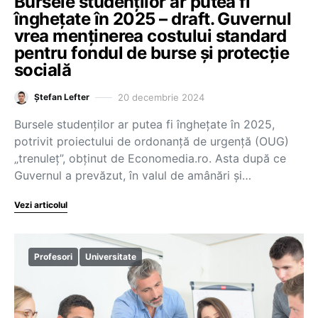
Bursele studenților ar putea fi
înghețate în 2025 – draft. Guvernul
vrea menținerea costului standard
pentru fondul de burse și protecție
socială
20 decembrie 2024
Ștefan Lefter
Bursele studenților ar putea fi înghețate în 2025,
potrivit proiectului de ordonanță de urgență (OUG)
„trenuleț”, obținut de Economedia.ro. Asta după ce
Guvernul a prevăzut, în valul de amânări și…
Vezi articolul
Profesori
Universitate