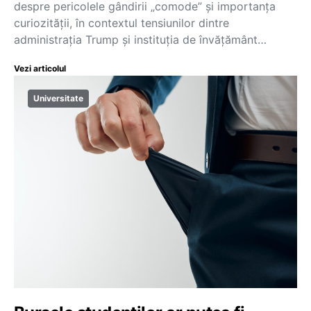
despre pericolele gândirii „comode” și importanța
curiozității, în contextul tensiunilor dintre
administrația Trump și instituția de învățământ…
Vezi articolul
Universitate