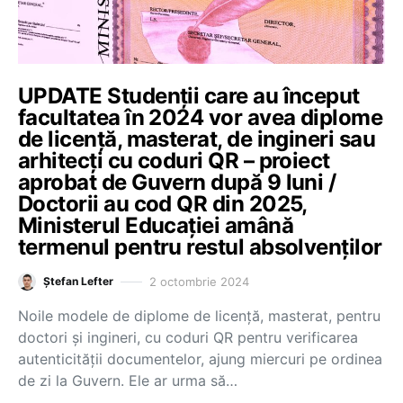
UPDATE Studenții care au început
facultatea în 2024 vor avea diplome
de licență, masterat, de ingineri sau
arhitecți cu coduri QR – proiect
aprobat de Guvern după 9 luni /
Doctorii au cod QR din 2025,
Ministerul Educației amână
termenul pentru restul absolvenților
2 octombrie 2024
Ștefan Lefter
Noile modele de diplome de licență, masterat, pentru
doctori și ingineri, cu coduri QR pentru verificarea
autenticității documentelor, ajung miercuri pe ordinea
de zi la Guvern. Ele ar urma să…