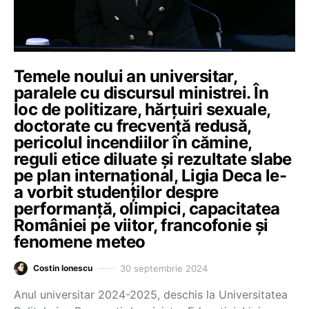
Temele noului an universitar,
paralele cu discursul ministrei. În
loc de politizare, hărțuiri sexuale,
doctorate cu frecvență redusă,
pericolul incendiilor în cămine,
reguli etice diluate și rezultate slabe
pe plan internațional, Ligia Deca le-
a vorbit studenților despre
performanță, olimpici, capacitatea
României pe viitor, francofonie și
fenomene meteo
30 septembrie 2024
Costin Ionescu
Anul universitar 2024-2025, deschis la Universitatea