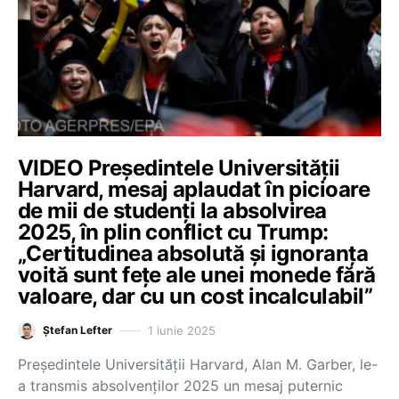
VIDEO Președintele Universității
Harvard, mesaj aplaudat în picioare
de mii de studenți la absolvirea
2025, în plin conflict cu Trump:
„Certitudinea absolută și ignoranța
voită sunt fețe ale unei monede fără
valoare, dar cu un cost incalculabil”
1 iunie 2025
Ștefan Lefter
Președintele Universității Harvard, Alan M. Garber, le-
a transmis absolvenților 2025 un mesaj puternic