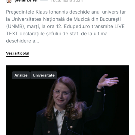
1 octombrie 2024
Ștefan Lefter
Președintele Klaus Iohannis deschide anul universitar
la Universitatea Națională de Muzică din București
(UNMB), marți, la ora 12. Edupedu.ro transmite LIVE
TEXT declarațiile șefului de stat, de la ultima
deschidere a…
Vezi articolul
Analize
Universitate