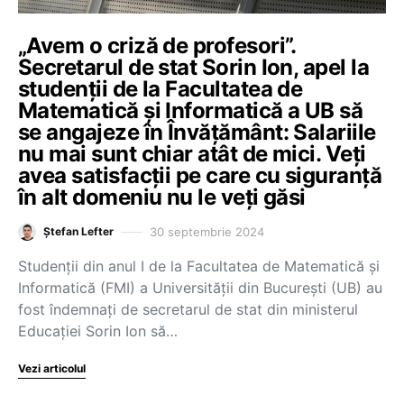
„Avem o criză de profesori”.
Secretarul de stat Sorin Ion, apel la
studenții de la Facultatea de
Matematică și Informatică a UB să
se angajeze în Învățământ: Salariile
nu mai sunt chiar atât de mici. Veți
avea satisfacții pe care cu siguranță
în alt domeniu nu le veți găsi
30 septembrie 2024
Ștefan Lefter
Studenții din anul I de la Facultatea de Matematică și
Informatică (FMI) a Universității din București (UB) au
fost îndemnați de secretarul de stat din ministerul
Educației Sorin Ion să…
Vezi articolul