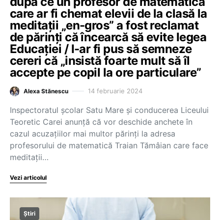
după ce un profesor de matematică
care ar fi chemat elevii de la clasă la
meditații „en-gros” a fost reclamat
de părinți că încearcă să evite legea
Educației / I-ar fi pus să semneze
cereri că „insistă foarte mult să îl
accepte pe copil la ore particulare”
14 februarie 2024
Alexa Stănescu
Inspectoratul școlar Satu Mare și conducerea Liceului
Teoretic Carei anunță că vor deschide anchete în
cazul acuzațiilor mai multor părinți la adresa
profesorului de matematică Traian Tămâian care face
meditații…
Vezi articolul
Știri