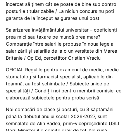
încercat să ținem cât se poate de bine sub control
posturile titularizabile / La niciun concurs nu poți
garanta de la început asigurarea unui post
Salarizarea învățământului universitar – coeficienți
prea mici sau taxare pe muncă prea mare?
Comparație între salariile propuse în noua lege a
salarizării și salariile de la o universitate din Marea
Britanie / Op Ed, cercetător Cristian Vraciu
OFICIAL Regulile pentru examenul de medic, medic
stomatolog și farmacist specialist, aplicabile din
toamnă, au fost schimbate / Subiecte unice pe
specialități / Condiții noi pentru membrii comisiei ce
elaborează subiectele pentru proba scrisă
Noi comasări de clase și posturi, cu 3 săptămâni
până la debutul anului școlar 2026-2027, sunt
semnalate de Alin Badea, prim-vicepreședinte USLI
Gorj: Ministerul o comite grav de tot. Ne sună