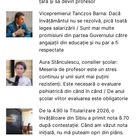
țară și să devin profesor
Vicepremierul Tanczos Barna: Dacă
învățământul nu se rezolvă, pică toată
legea salarizării / Sunt mai multe
promisiuni din partea Guvernului către
angajații din educație și nu par a fi
respectate
Aura Stănculescu, consilier școlar:
Meseria de profesor este un stres
continuu și unii sunt mai puțini
rezistenți. Este necesară o evaluare
psihiatrică din când în când / De anul
școlar viitor evaluarea este obligatorie
De la 4.90 la Titularizare 2026, o
învățătoare din Sibiu a primit nota 8.70
după contestație: Când am văzut nota
inițială, nu mă puteam opri din plâns.