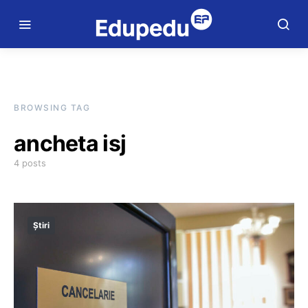
BROWSING TAG
ancheta isj
4 posts
Știri