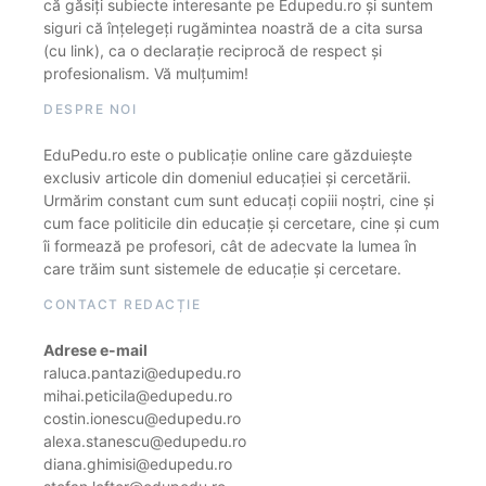
că găsiți subiecte interesante pe Edupedu.ro și suntem
siguri că înțelegeți rugămintea noastră de a cita sursa
(cu link), ca o declarație reciprocă de respect și
profesionalism. Vă mulțumim!
DESPRE NOI
EduPedu.ro este o publicație online care găzduiește
exclusiv articole din domeniul educației și cercetării.
Urmărim constant cum sunt educați copiii noștri, cine și
cum face politicile din educație și cercetare, cine și cum
îi formează pe profesori, cât de adecvate la lumea în
care trăim sunt sistemele de educație și cercetare.
CONTACT REDACȚIE
Adrese e-mail
raluca.pantazi@edupedu.ro
mihai.peticila@edupedu.ro
costin.ionescu@edupedu.ro
alexa.stanescu@edupedu.ro
diana.ghimisi@edupedu.ro