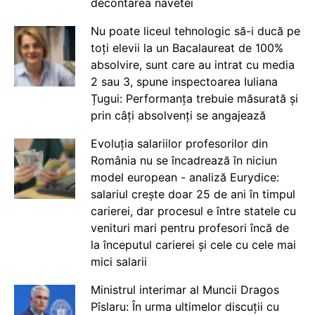
decontarea navetei
Nu poate liceul tehnologic să-i ducă pe
toți elevii la un Bacalaureat de 100%
absolvire, sunt care au intrat cu media
2 sau 3, spune inspectoarea Iuliana
Țugui: Performanța trebuie măsurată și
prin câți absolvenți se angajează
Evoluția salariilor profesorilor din
România nu se încadrează în niciun
model european - analiză Eurydice:
salariul crește doar 25 de ani în timpul
carierei, dar procesul e între statele cu
venituri mari pentru profesori încă de
la începutul carierei și cele cu cele mai
mici salarii
Ministrul interimar al Muncii Dragos
Pîslaru: În urma ultimelor discuții cu