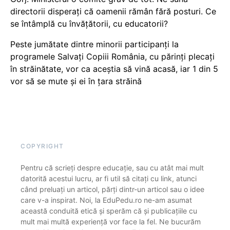
directorii disperați că oamenii rămân fără posturi. Ce
se întâmplă cu învățătorii, cu educatorii?
Peste jumătate dintre minorii participanți la
programele Salvați Copiii România, cu părinți plecați
în străinătate, vor ca aceștia să vină acasă, iar 1 din 5
vor să se mute și ei în țara străină
COPYRIGHT
Pentru că scrieți despre educație, sau cu atât mai mult
datorită acestui lucru, ar fi util să citați cu link, atunci
când preluați un articol, părți dintr-un articol sau o idee
care v-a inspirat. Noi, la EduPedu.ro ne-am asumat
această conduită etică și sperăm că și publicațiile cu
mult mai multă experiență vor face la fel. Ne bucurăm