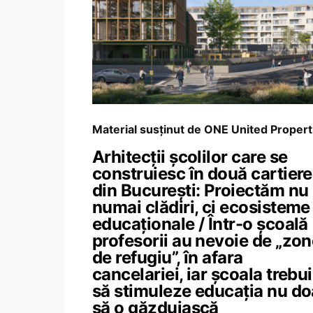
Material susținut de ONE United Propert
Arhitecții școlilor care se
construiesc în două cartiere
din București: Proiectăm nu
numai clădiri, ci ecosisteme
educaționale / Într-o școală
profesorii au nevoie de „zo
de refugiu”, în afara
cancelariei, iar școala trebu
să stimuleze educația nu do
să o găzduiască