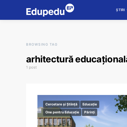
ȘTIRI
BROWSING TAG
arhitectură educațional
1 post
Cercetare și Știință
Educație
One pentru Educație
Părinți