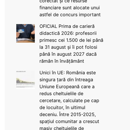
corectat și ce resurse
financiare sunt alocate unui
astfel de concurs important
OFICIAL Prima de carieră
didactică 2026: profesorii
primesc cei 1.500 de lei până
la 31 august și îi pot folosi
până în august 2027 dacă
rămân în învățământ
Unici în UE: România este
singura țară din întreaga
Uniune Europeană care a
redus cheltuielile de
cercetare, calculate pe cap
de locuitor, în ultimul
deceniu. Între 2015-2025,
spațiul comunitar a crescut
masiv cheltuielile de