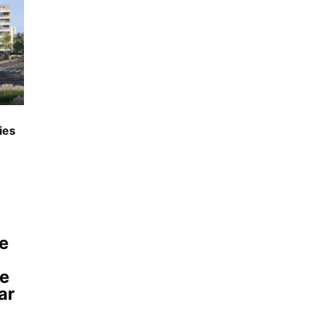
ies
ne
ie
ar