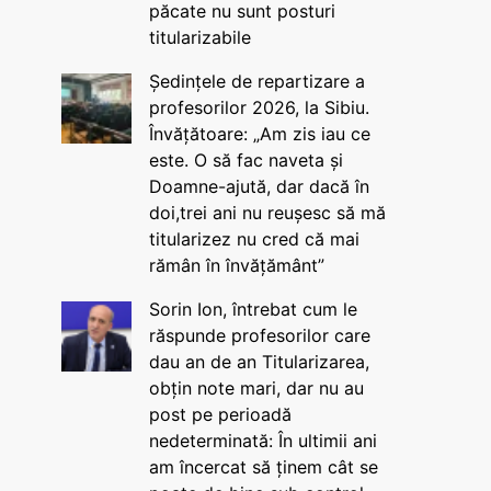
păcate nu sunt posturi
titularizabile
Ședințele de repartizare a
profesorilor 2026, la Sibiu.
Învățătoare: „Am zis iau ce
este. O să fac naveta și
Doamne-ajută, dar dacă în
doi,trei ani nu reușesc să mă
titularizez nu cred că mai
rămân în învățământ”
Sorin Ion, întrebat cum le
răspunde profesorilor care
dau an de an Titularizarea,
obțin note mari, dar nu au
post pe perioadă
nedeterminată: În ultimii ani
am încercat să ținem cât se