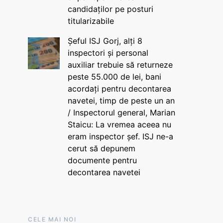
candidaților pe posturi
titularizabile
Șeful ISJ Gorj, alți 8
inspectori și personal
auxiliar trebuie să returneze
peste 55.000 de lei, bani
acordați pentru decontarea
navetei, timp de peste un an
/ Inspectorul general, Marian
Staicu: La vremea aceea nu
eram inspector șef. ISJ ne-a
cerut să depunem
documente pentru
decontarea navetei
CELE MAI NOI