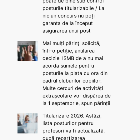
poate de bine sub control
posturile titularizabile / La
niciun concurs nu poți
garanta de la început
asigurarea unui post
Mai mulți părinți solicită,
într-o petiție, anularea
deciziei ISMB de a nu mai
acorda sumele pentru
posturile la plata cu ora din
cadrul cluburilor copiilor:
Multe cercuri de activități
extrașcolare vor dispărea de
la 1 septembrie, spun părinții
Titularizare 2026. Astăzi,
lista posturilor pentru
profesori va fi actualizată,
după repartizarea