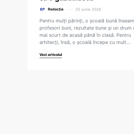
25 iunie 2026
Redacția
Pentru mulți părinți, o școală bună însea
profesori buni, rezultate bune și un drum 
mai scurt de acasă până în clasă. Pentru
arhitecți, însă, o școală începe cu mult…
Vezi articolul