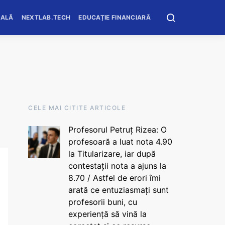
OALĂ
NEXTLAB.TECH
EDUCAȚIE FINANCIARĂ
CELE MAI CITITE ARTICOLE
Profesorul Petruț Rizea: O
profesoară a luat nota 4.90
la Titularizare, iar după
contestații nota a ajuns la
8.70 / Astfel de erori îmi
arată ce entuziasmați sunt
profesorii buni, cu
experiență să vină la