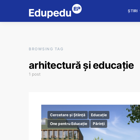
ȘTIRI
BROWSING TAG
arhitectură și educație
1 post
Cercetare și Știință
Educație
One pentru Educație
Părinți