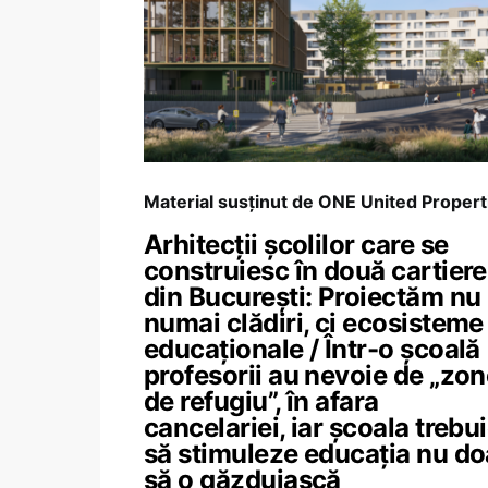
Material susținut de ONE United Propert
Arhitecții școlilor care se
construiesc în două cartiere
din București: Proiectăm nu
numai clădiri, ci ecosisteme
educaționale / Într-o școală
profesorii au nevoie de „zo
de refugiu”, în afara
cancelariei, iar școala trebu
să stimuleze educația nu do
să o găzduiască