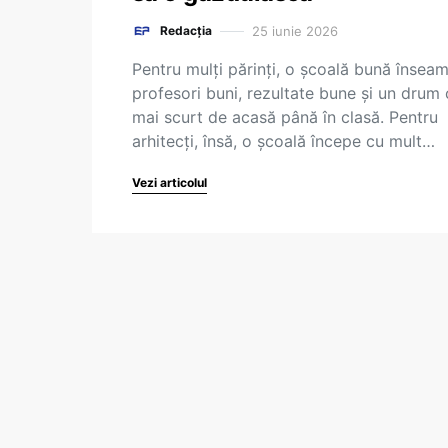
25 iunie 2026
Redacția
Pentru mulți părinți, o școală bună însea
profesori buni, rezultate bune și un drum 
mai scurt de acasă până în clasă. Pentru
arhitecți, însă, o școală începe cu mult…
Vezi articolul