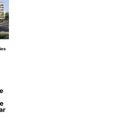
ies
ne
ie
ar