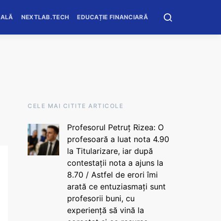
OALĂ
NEXTLAB.TECH
EDUCAȚIE FINANCIARĂ
CELE MAI CITITE ARTICOLE
Profesorul Petruț Rizea: O
profesoară a luat nota 4.90
la Titularizare, iar după
contestații nota a ajuns la
8.70 / Astfel de erori îmi
arată ce entuziasmați sunt
profesorii buni, cu
experiență să vină la