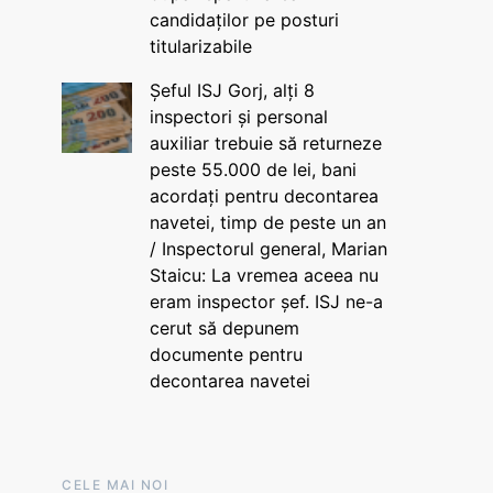
candidaților pe posturi
titularizabile
Șeful ISJ Gorj, alți 8
inspectori și personal
auxiliar trebuie să returneze
peste 55.000 de lei, bani
acordați pentru decontarea
navetei, timp de peste un an
/ Inspectorul general, Marian
Staicu: La vremea aceea nu
eram inspector șef. ISJ ne-a
cerut să depunem
documente pentru
decontarea navetei
CELE MAI NOI