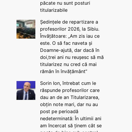
păcate nu sunt posturi
titularizabile
Ședințele de repartizare a
profesorilor 2026, la Sibiu.
Învățătoare: „Am zis iau ce
este. O să fac naveta și
Doamne-ajută, dar dacă în
doi,trei ani nu reușesc să mă
titularizez nu cred că mai
rămân în învățământ”
Sorin Ion, întrebat cum le
răspunde profesorilor care
dau an de an Titularizarea,
obțin note mari, dar nu au
post pe perioadă
nedeterminată: În ultimii ani
am încercat să ținem cât se