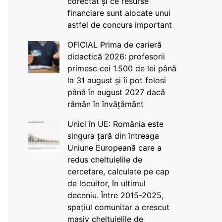
corectat și ce resurse
financiare sunt alocate unui
astfel de concurs important
OFICIAL Prima de carieră
didactică 2026: profesorii
primesc cei 1.500 de lei până
la 31 august și îi pot folosi
până în august 2027 dacă
rămân în învățământ
Unici în UE: România este
singura țară din întreaga
Uniune Europeană care a
redus cheltuielile de
cercetare, calculate pe cap
de locuitor, în ultimul
deceniu. Între 2015-2025,
spațiul comunitar a crescut
masiv cheltuielile de