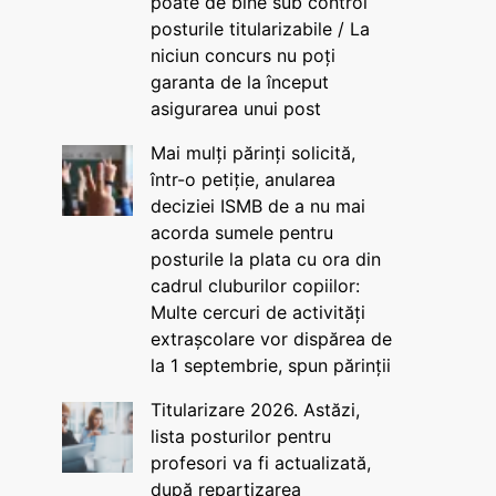
poate de bine sub control
posturile titularizabile / La
niciun concurs nu poți
garanta de la început
asigurarea unui post
Mai mulți părinți solicită,
într-o petiție, anularea
deciziei ISMB de a nu mai
acorda sumele pentru
posturile la plata cu ora din
cadrul cluburilor copiilor:
Multe cercuri de activități
extrașcolare vor dispărea de
la 1 septembrie, spun părinții
Titularizare 2026. Astăzi,
lista posturilor pentru
profesori va fi actualizată,
după repartizarea