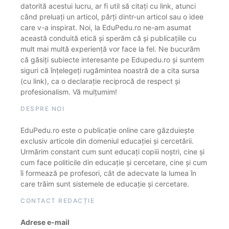
datorită acestui lucru, ar fi util să citați cu link, atunci
când preluați un articol, părți dintr-un articol sau o idee
care v-a inspirat. Noi, la EduPedu.ro ne-am asumat
această conduită etică și sperăm că și publicațiile cu
mult mai multă experiență vor face la fel. Ne bucurăm
că găsiți subiecte interesante pe Edupedu.ro și suntem
siguri că înțelegeți rugămintea noastră de a cita sursa
(cu link), ca o declarație reciprocă de respect și
profesionalism. Vă mulțumim!
DESPRE NOI
EduPedu.ro este o publicație online care găzduiește
exclusiv articole din domeniul educației și cercetării.
Urmărim constant cum sunt educați copiii noștri, cine și
cum face politicile din educație și cercetare, cine și cum
îi formează pe profesori, cât de adecvate la lumea în
care trăim sunt sistemele de educație și cercetare.
CONTACT REDACȚIE
Adrese e-mail