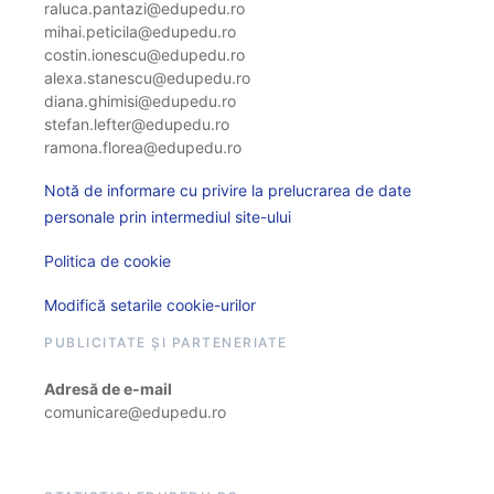
raluca.pantazi@edupedu.ro
mihai.peticila@edupedu.ro
costin.ionescu@edupedu.ro
alexa.stanescu@edupedu.ro
diana.ghimisi@edupedu.ro
stefan.lefter@edupedu.ro
ramona.florea@edupedu.ro
Notă de informare cu privire la prelucrarea de date
personale prin intermediul site-ului
Politica de cookie
Modifică setarile cookie-urilor
PUBLICITATE ȘI PARTENERIATE
Adresă de e-mail
comunicare@edupedu.ro