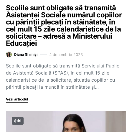
Școlile sunt obligate să transmită
Asistenței Sociale numărul copiilor
cu părinții plecați în stăinătate, în
cel mult 15 zile calendaristice de la
solicitare – adresă a Ministerului
Educației
4 decembrie 2023
Diana Ghimiși
Școlile sunt obligate să transmită Serviciului Public
de Asistenţă Socială (SPAS), în cel mult 15 zile
calendaristice de la solicitare, situația copiilor cu
părinții plecați la muncă în străinătate și…
Vezi articolul
Știri