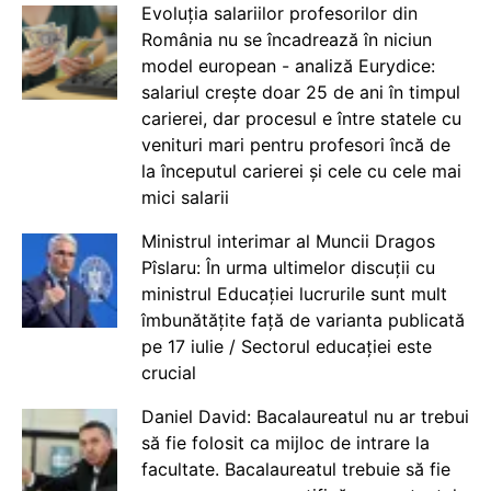
Evoluția salariilor profesorilor din
România nu se încadrează în niciun
model european - analiză Eurydice:
salariul crește doar 25 de ani în timpul
carierei, dar procesul e între statele cu
venituri mari pentru profesori încă de
la începutul carierei și cele cu cele mai
mici salarii
Ministrul interimar al Muncii Dragos
Pîslaru: În urma ultimelor discuții cu
ministrul Educației lucrurile sunt mult
îmbunătățite față de varianta publicată
pe 17 iulie / Sectorul educației este
crucial
Daniel David: Bacalaureatul nu ar trebui
să fie folosit ca mijloc de intrare la
facultate. Bacalaureatul trebuie să fie