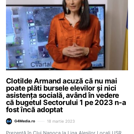
Clotilde Armand acuză că nu mai
poate plăti bursele elevilor și nici
asistența socială, având în vedere
că bugetul Sectorului 1 pe 2023 n-a
fost încă adoptat
18 martie 2023
G4Media.ro
Prezentă în Cluj Napoca la Liga Aleșilor Locali USR,