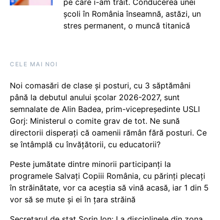
pe care i-am trăit. Conducerea unei
școli în România înseamnă, astăzi, un
stres permanent, o muncă titanică
CELE MAI NOI
Noi comasări de clase și posturi, cu 3 săptămâni
până la debutul anului școlar 2026-2027, sunt
semnalate de Alin Badea, prim-vicepreședinte USLI
Gorj: Ministerul o comite grav de tot. Ne sună
directorii disperați că oamenii rămân fără posturi. Ce
se întâmplă cu învățătorii, cu educatorii?
Peste jumătate dintre minorii participanți la
programele Salvați Copiii România, cu părinți plecați
în străinătate, vor ca aceștia să vină acasă, iar 1 din 5
vor să se mute și ei în țara străină
Secretarul de stat Sorin Ion: La disciplinele din zona