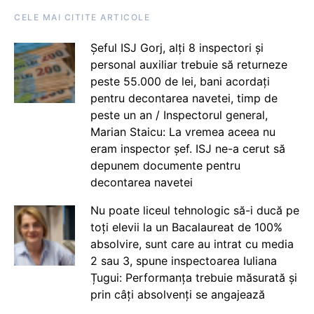
CELE MAI CITITE ARTICOLE
Șeful ISJ Gorj, alți 8 inspectori și
personal auxiliar trebuie să returneze
peste 55.000 de lei, bani acordați
pentru decontarea navetei, timp de
peste un an / Inspectorul general,
Marian Staicu: La vremea aceea nu
eram inspector șef. ISJ ne-a cerut să
depunem documente pentru
decontarea navetei
Nu poate liceul tehnologic să-i ducă pe
toți elevii la un Bacalaureat de 100%
absolvire, sunt care au intrat cu media
2 sau 3, spune inspectoarea Iuliana
Țugui: Performanța trebuie măsurată și
prin câți absolvenți se angajează