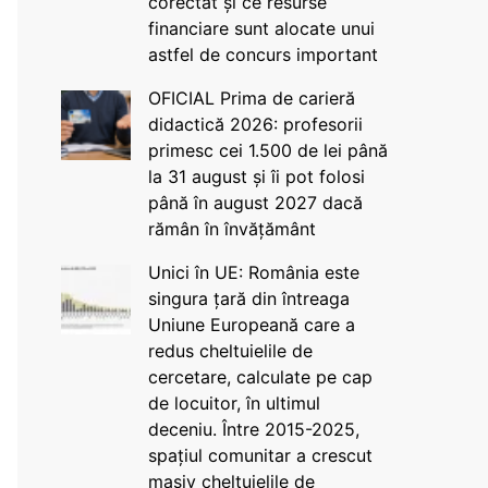
corectat și ce resurse
financiare sunt alocate unui
astfel de concurs important
OFICIAL Prima de carieră
didactică 2026: profesorii
primesc cei 1.500 de lei până
la 31 august și îi pot folosi
până în august 2027 dacă
rămân în învățământ
Unici în UE: România este
singura țară din întreaga
Uniune Europeană care a
redus cheltuielile de
cercetare, calculate pe cap
de locuitor, în ultimul
deceniu. Între 2015-2025,
spațiul comunitar a crescut
masiv cheltuielile de