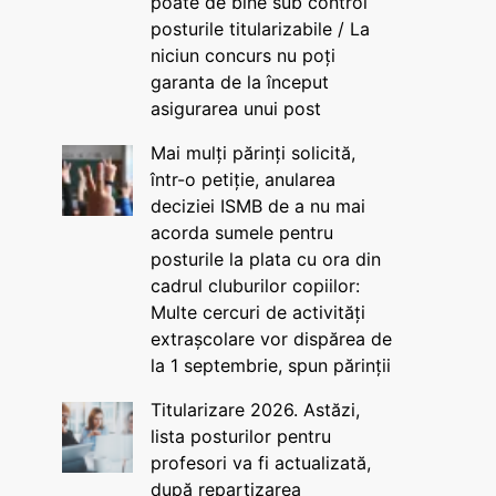
poate de bine sub control
posturile titularizabile / La
niciun concurs nu poți
garanta de la început
asigurarea unui post
Mai mulți părinți solicită,
într-o petiție, anularea
deciziei ISMB de a nu mai
acorda sumele pentru
posturile la plata cu ora din
cadrul cluburilor copiilor:
Multe cercuri de activități
extrașcolare vor dispărea de
la 1 septembrie, spun părinții
Titularizare 2026. Astăzi,
lista posturilor pentru
profesori va fi actualizată,
după repartizarea