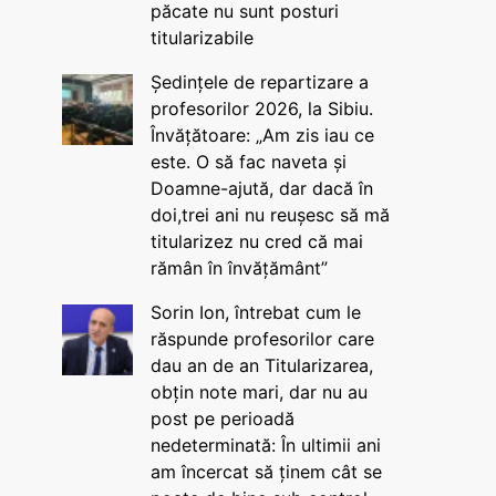
păcate nu sunt posturi
titularizabile
Ședințele de repartizare a
profesorilor 2026, la Sibiu.
Învățătoare: „Am zis iau ce
este. O să fac naveta și
Doamne-ajută, dar dacă în
doi,trei ani nu reușesc să mă
titularizez nu cred că mai
rămân în învățământ”
Sorin Ion, întrebat cum le
răspunde profesorilor care
dau an de an Titularizarea,
obțin note mari, dar nu au
post pe perioadă
nedeterminată: În ultimii ani
am încercat să ținem cât se