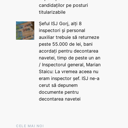
candidaților pe posturi
titularizabile
Șeful ISJ Gorj, alți 8
inspectori și personal
auxiliar trebuie să returneze
peste 55.000 de lei, bani
acordați pentru decontarea
navetei, timp de peste un an
/ Inspectorul general, Marian
Staicu: La vremea aceea nu
eram inspector șef. ISJ ne-a
cerut să depunem
documente pentru
decontarea navetei
CELE MAI NOI