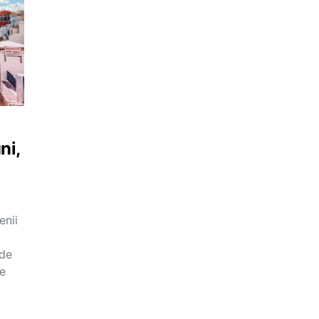
ni,
enii
 de
e