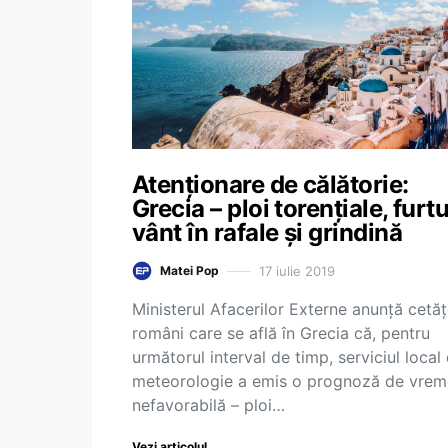
Atenționare de călătorie:
Grecia – ploi torențiale, furtu
vânt în rafale și grindină
17 iulie 2019
Matei Pop
Ministerul Afacerilor Externe anunță cetăț
români care se află în Grecia că, pentru
următorul interval de timp, serviciul local
meteorologie a emis o prognoză de vrem
nefavorabilă – ploi…
Vezi articolul