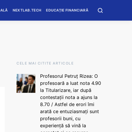
OALĂ
NEXTLAB.TECH
EDUCAȚIE FINANCIARĂ
CELE MAI CITITE ARTICOLE
Profesorul Petruț Rizea: O
profesoară a luat nota 4.90
la Titularizare, iar după
contestații nota a ajuns la
8.70 / Astfel de erori îmi
arată ce entuziasmați sunt
profesorii buni, cu
experiență să vină la