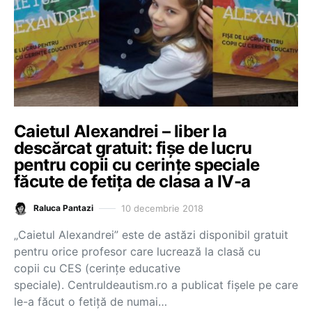
Caietul Alexandrei – liber la
descărcat gratuit: fișe de lucru
pentru copii cu cerințe speciale
făcute de fetița de clasa a IV-a
10 decembrie 2018
Raluca Pantazi
„Caietul Alexandrei” este de astăzi disponibil gratuit
pentru orice profesor care lucrează la clasă cu
copii cu CES (cerințe educative
speciale). Centruldeautism.ro a publicat fișele pe care
le-a făcut o fetiță de numai…