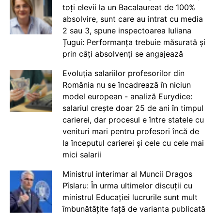
toți elevii la un Bacalaureat de 100%
absolvire, sunt care au intrat cu media
2 sau 3, spune inspectoarea Iuliana
Țugui: Performanța trebuie măsurată și
prin câți absolvenți se angajează
Evoluția salariilor profesorilor din
România nu se încadrează în niciun
model european - analiză Eurydice:
salariul crește doar 25 de ani în timpul
carierei, dar procesul e între statele cu
venituri mari pentru profesori încă de
la începutul carierei și cele cu cele mai
mici salarii
Ministrul interimar al Muncii Dragos
Pîslaru: În urma ultimelor discuții cu
ministrul Educației lucrurile sunt mult
îmbunătățite față de varianta publicată