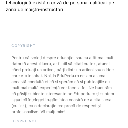
tehnologică există o criză de personal calificat pe
zona de maiștri-instructori
COPYRIGHT
Pentru că scrieți despre educație, sau cu atât mai mult
datorită acestui lucru, ar fi util să citați cu link, atunci
când preluați un articol, părți dintr-un articol sau o idee
care v-a inspirat. Noi, la EduPedu.ro ne-am asumat
această conduită etică și sperăm că și publicațiile cu
mult mai multă experiență vor face la fel. Ne bucurăm
că găsiți subiecte interesante pe Edupedu.ro și suntem
siguri că înțelegeți rugămintea noastră de a cita sursa
(cu link), ca o declarație reciprocă de respect și
profesionalism. Vă mulțumim!
DESPRE NOI