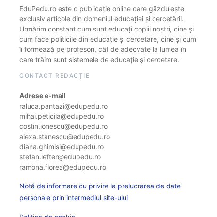
EduPedu.ro este o publicație online care găzduiește
exclusiv articole din domeniul educației și cercetării.
Urmărim constant cum sunt educați copiii noștri, cine și
cum face politicile din educație și cercetare, cine și cum
îi formează pe profesori, cât de adecvate la lumea în
care trăim sunt sistemele de educație și cercetare.
CONTACT REDACȚIE
Adrese e-mail
raluca.pantazi@edupedu.ro
mihai.peticila@edupedu.ro
costin.ionescu@edupedu.ro
alexa.stanescu@edupedu.ro
diana.ghimisi@edupedu.ro
stefan.lefter@edupedu.ro
ramona.florea@edupedu.ro
Notă de informare cu privire la prelucrarea de date
personale prin intermediul site-ului
Politica de cookie