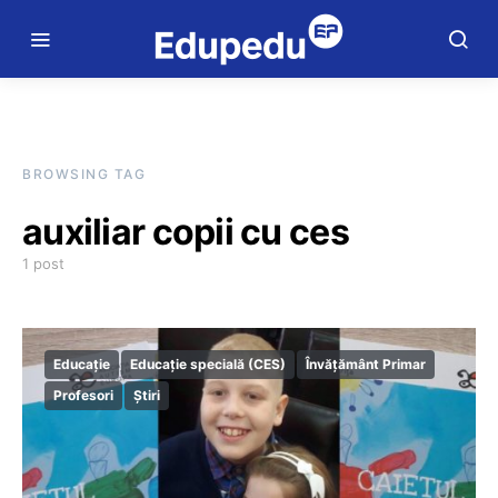
BROWSING TAG
auxiliar copii cu ces
1 post
Educație
Educație specială (CES)
Învățământ Primar
Profesori
Știri