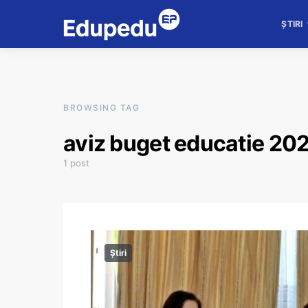
ȘTIRI
BROWSING TAG
aviz buget educatie 20
1 post
Știri