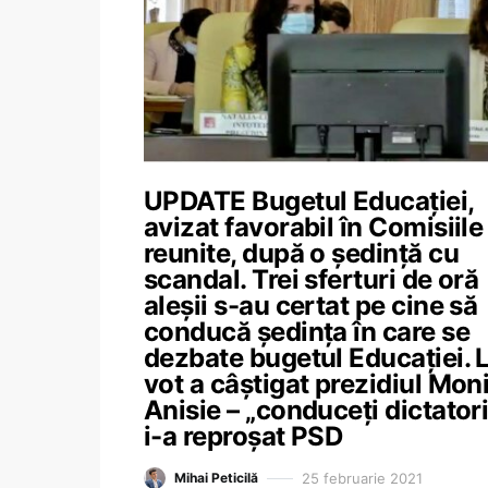
UPDATE Bugetul Educației,
avizat favorabil în Comisiile
reunite, după o ședință cu
scandal. Trei sferturi de oră
aleșii s-au certat pe cine să
conducă ședința în care se
dezbate bugetul Educației. 
vot a câștigat prezidiul Mon
Anisie – „conduceți dictatori
i-a reproșat PSD
25 februarie 2021
Mihai Peticilă