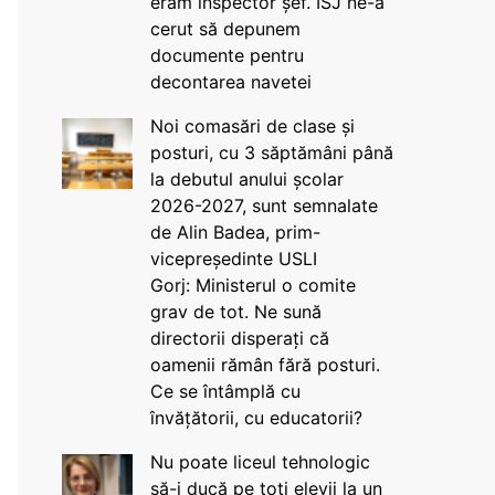
eram inspector șef. ISJ ne-a
cerut să depunem
documente pentru
decontarea navetei
Noi comasări de clase și
posturi, cu 3 săptămâni până
la debutul anului școlar
2026-2027, sunt semnalate
de Alin Badea, prim-
vicepreședinte USLI
Gorj: Ministerul o comite
grav de tot. Ne sună
directorii disperați că
oamenii rămân fără posturi.
Ce se întâmplă cu
învățătorii, cu educatorii?
Nu poate liceul tehnologic
să-i ducă pe toți elevii la un