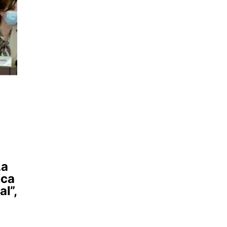
La
ica
al”,