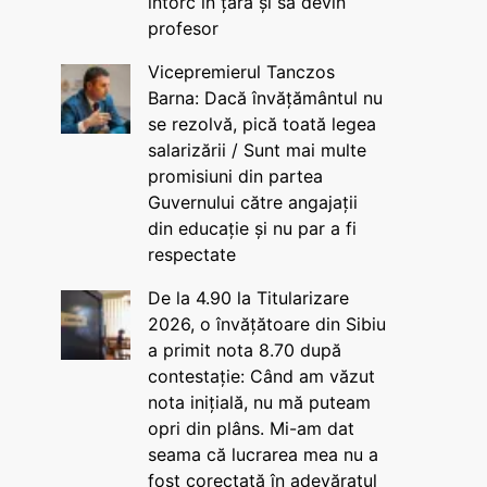
întorc în țară și să devin
profesor
Vicepremierul Tanczos
Barna: Dacă învățământul nu
se rezolvă, pică toată legea
salarizării / Sunt mai multe
promisiuni din partea
Guvernului către angajații
din educație și nu par a fi
respectate
De la 4.90 la Titularizare
2026, o învățătoare din Sibiu
a primit nota 8.70 după
contestație: Când am văzut
nota inițială, nu mă puteam
opri din plâns. Mi-am dat
seama că lucrarea mea nu a
fost corectată în adevăratul