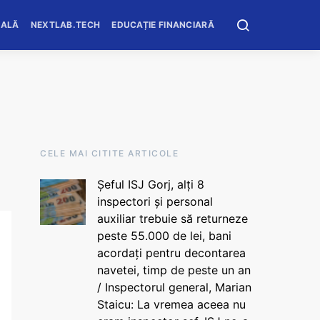
OALĂ
NEXTLAB.TECH
EDUCAȚIE FINANCIARĂ
CELE MAI CITITE ARTICOLE
Șeful ISJ Gorj, alți 8
inspectori și personal
auxiliar trebuie să returneze
peste 55.000 de lei, bani
acordați pentru decontarea
navetei, timp de peste un an
/ Inspectorul general, Marian
Staicu: La vremea aceea nu