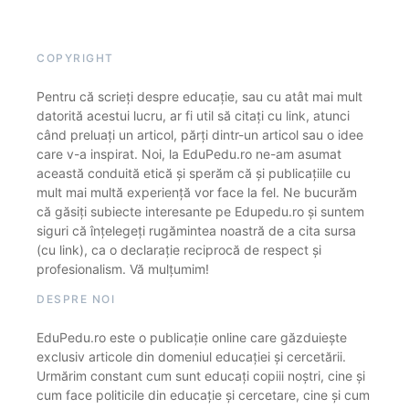
COPYRIGHT
Pentru că scrieți despre educație, sau cu atât mai mult
datorită acestui lucru, ar fi util să citați cu link, atunci
când preluați un articol, părți dintr-un articol sau o idee
care v-a inspirat. Noi, la EduPedu.ro ne-am asumat
această conduită etică și sperăm că și publicațiile cu
mult mai multă experiență vor face la fel. Ne bucurăm
că găsiți subiecte interesante pe Edupedu.ro și suntem
siguri că înțelegeți rugămintea noastră de a cita sursa
(cu link), ca o declarație reciprocă de respect și
profesionalism. Vă mulțumim!
DESPRE NOI
EduPedu.ro este o publicație online care găzduiește
exclusiv articole din domeniul educației și cercetării.
Urmărim constant cum sunt educați copiii noștri, cine și
cum face politicile din educație și cercetare, cine și cum