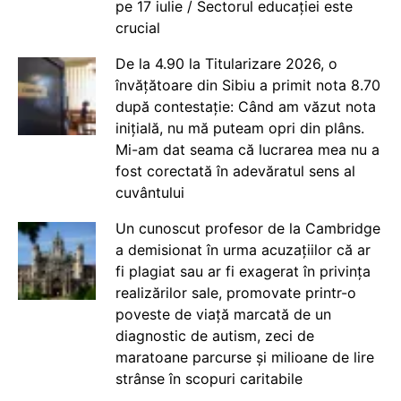
pe 17 iulie / Sectorul educației este
crucial
De la 4.90 la Titularizare 2026, o
învățătoare din Sibiu a primit nota 8.70
după contestație: Când am văzut nota
inițială, nu mă puteam opri din plâns.
Mi-am dat seama că lucrarea mea nu a
fost corectată în adevăratul sens al
cuvântului
Un cunoscut profesor de la Cambridge
a demisionat în urma acuzațiilor că ar
fi plagiat sau ar fi exagerat în privința
realizărilor sale, promovate printr-o
poveste de viață marcată de un
diagnostic de autism, zeci de
maratoane parcurse și milioane de lire
strânse în scopuri caritabile