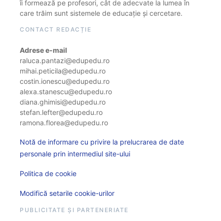
îi formează pe profesori, cât de adecvate la lumea în
care trăim sunt sistemele de educație și cercetare.
CONTACT REDACȚIE
Adrese e-mail
raluca.pantazi@edupedu.ro
mihai.peticila@edupedu.ro
costin.ionescu@edupedu.ro
alexa.stanescu@edupedu.ro
diana.ghimisi@edupedu.ro
stefan.lefter@edupedu.ro
ramona.florea@edupedu.ro
Notă de informare cu privire la prelucrarea de date
personale prin intermediul site-ului
Politica de cookie
Modifică setarile cookie-urilor
PUBLICITATE ȘI PARTENERIATE