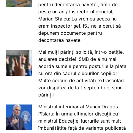
pentru decontarea navetei, timp de
peste un an / Inspectorul general,
Marian Staicu: La vremea aceea nu
eram inspector șef. ISJ ne-a cerut să
depunem documente pentru
decontarea navetei
Mai mulți părinți solicită, într-o petiție,
anularea deciziei ISMB de a nu mai
acorda sumele pentru posturile la plata
cu ora din cadrul cluburilor copiilor:
Multe cercuri de activități extrașcolare
vor dispărea de la 1 septembrie, spun
părinții
Ministrul interimar al Muncii Dragos
Pîslaru: În urma ultimelor discuții cu
ministrul Educației lucrurile sunt mult
îmbunătățite față de varianta publicată