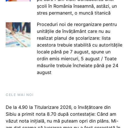
școli în România înseamnă, astăzi, un
stres permanent, o muncă titanică
Proceduri noi de reorganizare pentru
unitățile de învățământ care nu au
realizat planul de școlarizare: lista
acestora trebuie stabilită cu autoritățile
locale până pe 7 august, spune un
ordin emis miercuri, 5 august / Toate
măsurile trebuie încheiate până pe 24
august
CELE MAI NOI
De la 4.90 la Titularizare 2026, o învățătoare din
Sibiu a primit nota 8.70 după contestație: Când am
văzut nota inițială, nu mă puteam opri din plâns. Mi-
am dat seama că lucrarea mea nu a fost corectată în