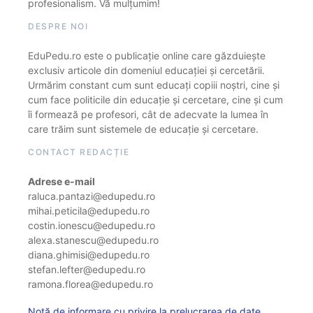
profesionalism. Vă mulțumim!
DESPRE NOI
EduPedu.ro este o publicație online care găzduiește
exclusiv articole din domeniul educației și cercetării.
Urmărim constant cum sunt educați copiii noștri, cine și
cum face politicile din educație și cercetare, cine și cum
îi formează pe profesori, cât de adecvate la lumea în
care trăim sunt sistemele de educație și cercetare.
CONTACT REDACȚIE
Adrese e-mail
raluca.pantazi@edupedu.ro
mihai.peticila@edupedu.ro
costin.ionescu@edupedu.ro
alexa.stanescu@edupedu.ro
diana.ghimisi@edupedu.ro
stefan.lefter@edupedu.ro
ramona.florea@edupedu.ro
Notă de informare cu privire la prelucrarea de date