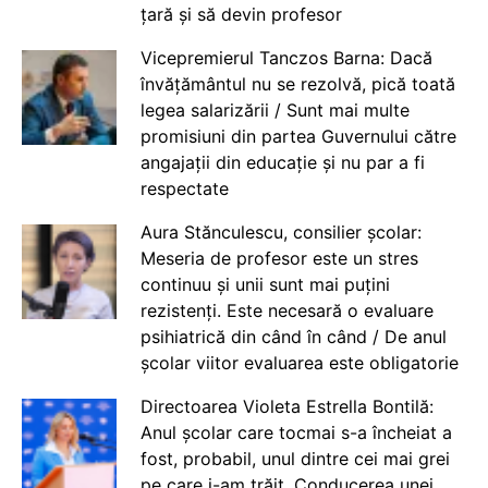
țară și să devin profesor
Vicepremierul Tanczos Barna: Dacă
învățământul nu se rezolvă, pică toată
legea salarizării / Sunt mai multe
promisiuni din partea Guvernului către
angajații din educație și nu par a fi
respectate
Aura Stănculescu, consilier școlar:
Meseria de profesor este un stres
continuu și unii sunt mai puțini
rezistenți. Este necesară o evaluare
psihiatrică din când în când / De anul
școlar viitor evaluarea este obligatorie
Directoarea Violeta Estrella Bontilă:
Anul școlar care tocmai s-a încheiat a
fost, probabil, unul dintre cei mai grei
pe care i-am trăit. Conducerea unei