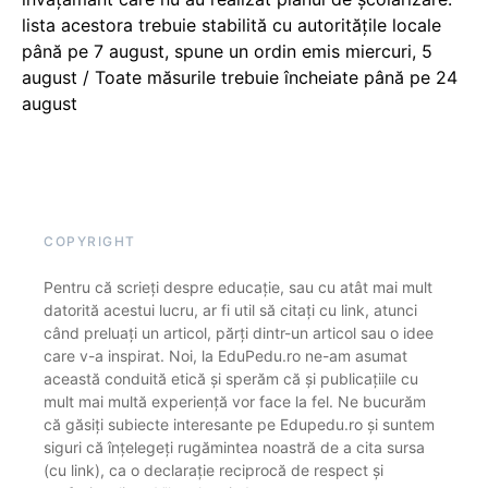
lista acestora trebuie stabilită cu autoritățile locale
până pe 7 august, spune un ordin emis miercuri, 5
august / Toate măsurile trebuie încheiate până pe 24
august
COPYRIGHT
Pentru că scrieți despre educație, sau cu atât mai mult
datorită acestui lucru, ar fi util să citați cu link, atunci
când preluați un articol, părți dintr-un articol sau o idee
care v-a inspirat. Noi, la EduPedu.ro ne-am asumat
această conduită etică și sperăm că și publicațiile cu
mult mai multă experiență vor face la fel. Ne bucurăm
că găsiți subiecte interesante pe Edupedu.ro și suntem
siguri că înțelegeți rugămintea noastră de a cita sursa
(cu link), ca o declarație reciprocă de respect și