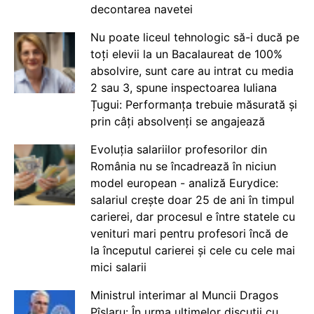
decontarea navetei
Nu poate liceul tehnologic să-i ducă pe
toți elevii la un Bacalaureat de 100%
absolvire, sunt care au intrat cu media
2 sau 3, spune inspectoarea Iuliana
Țugui: Performanța trebuie măsurată și
prin câți absolvenți se angajează
Evoluția salariilor profesorilor din
România nu se încadrează în niciun
model european - analiză Eurydice:
salariul crește doar 25 de ani în timpul
carierei, dar procesul e între statele cu
venituri mari pentru profesori încă de
la începutul carierei și cele cu cele mai
mici salarii
Ministrul interimar al Muncii Dragos
Pîslaru: În urma ultimelor discuții cu