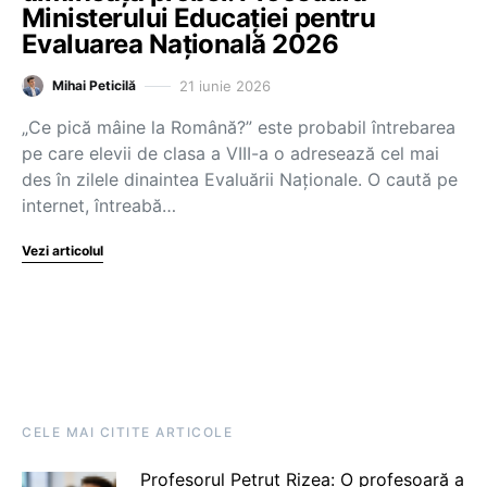
Ministerului Educației pentru
Evaluarea Națională 2026
21 iunie 2026
Mihai Peticilă
„Ce pică mâine la Română?” este probabil întrebarea
pe care elevii de clasa a VIII-a o adresează cel mai
des în zilele dinaintea Evaluării Naționale. O caută pe
internet, întreabă…
Vezi articolul
CELE MAI CITITE ARTICOLE
Profesorul Petruț Rizea: O profesoară a