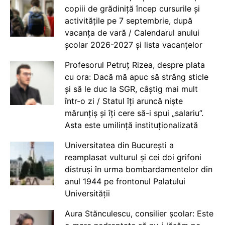
copiii de grădiniță încep cursurile și
activitățile pe 7 septembrie, după
vacanța de vară / Calendarul anului
școlar 2026-2027 și lista vacanțelor
Profesorul Petruț Rizea, despre plata
cu ora: Dacă mă apuc să strâng sticle
și să le duc la SGR, câștig mai mult
într-o zi / Statul îți aruncă niște
mărunțiș și îți cere să-i spui „salariu”.
Asta este umilință instituționalizată
Universitatea din București a
reamplasat vulturul și cei doi grifoni
distruși în urma bombardamentelor din
anul 1944 pe frontonul Palatului
Universității
Aura Stănculescu, consilier școlar: Este