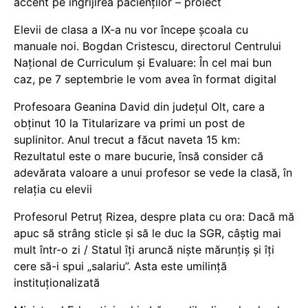
accent pe îngrijirea pacienților – proiect
Elevii de clasa a IX-a nu vor începe școala cu
manuale noi. Bogdan Cristescu, directorul Centrului
Național de Curriculum și Evaluare: În cel mai bun
caz, pe 7 septembrie le vom avea în format digital
Profesoara Geanina David din județul Olt, care a
obținut 10 la Titularizare va primi un post de
suplinitor. Anul trecut a făcut naveta 15 km:
Rezultatul este o mare bucurie, însă consider că
adevărata valoare a unui profesor se vede la clasă, în
relația cu elevii
Profesorul Petruț Rizea, despre plata cu ora: Dacă mă
apuc să strâng sticle și să le duc la SGR, câștig mai
mult într-o zi / Statul îți aruncă niște mărunțiș și îți
cere să-i spui „salariu”. Asta este umilință
instituționalizată