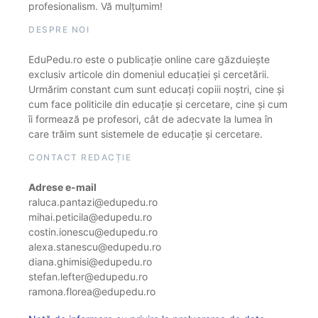
profesionalism. Vă mulțumim!
DESPRE NOI
EduPedu.ro este o publicație online care găzduiește
exclusiv articole din domeniul educației și cercetării.
Urmărim constant cum sunt educați copiii noștri, cine și
cum face politicile din educație și cercetare, cine și cum
îi formează pe profesori, cât de adecvate la lumea în
care trăim sunt sistemele de educație și cercetare.
CONTACT REDACȚIE
Adrese e-mail
raluca.pantazi@edupedu.ro
mihai.peticila@edupedu.ro
costin.ionescu@edupedu.ro
alexa.stanescu@edupedu.ro
diana.ghimisi@edupedu.ro
stefan.lefter@edupedu.ro
ramona.florea@edupedu.ro