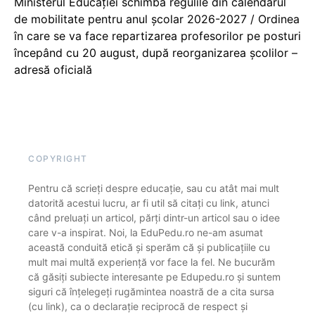
Ministerul Educației schimbă regulile din calendarul
de mobilitate pentru anul școlar 2026-2027 / Ordinea
în care se va face repartizarea profesorilor pe posturi
începând cu 20 august, după reorganizarea școlilor –
adresă oficială
COPYRIGHT
Pentru că scrieți despre educație, sau cu atât mai mult
datorită acestui lucru, ar fi util să citați cu link, atunci
când preluați un articol, părți dintr-un articol sau o idee
care v-a inspirat. Noi, la EduPedu.ro ne-am asumat
această conduită etică și sperăm că și publicațiile cu
mult mai multă experiență vor face la fel. Ne bucurăm
că găsiți subiecte interesante pe Edupedu.ro și suntem
siguri că înțelegeți rugămintea noastră de a cita sursa
(cu link), ca o declarație reciprocă de respect și