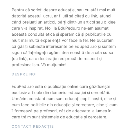
Pentru că scrieți despre educație, sau cu atât mai mult
datorită acestui lucru, ar fi util să citați cu link, atunci
când preluați un articol, părți dintr-un articol sau o idee
care v-a inspirat. Noi, la EduPedu.ro ne-am asumat
această conduită etică și sperăm că și publicațiile cu
mult mai multă experiență vor face la fel. Ne bucurăm
că găsiți subiecte interesante pe Edupedu.ro și suntem
siguri că înțelegeți rugămintea noastră de a cita sursa
(cu link), ca o declarație reciprocă de respect și
profesionalism. Vă mulțumim!
DESPRE NOI
EduPedu.ro este o publicație online care găzduiește
exclusiv articole din domeniul educației și cercetării.
Urmărim constant cum sunt educați copiii noștri, cine și
cum face politicile din educație și cercetare, cine și cum
îi formează pe profesori, cât de adecvate la lumea în
care trăim sunt sistemele de educație și cercetare.
CONTACT REDACȚIE