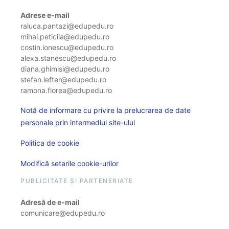
Adrese e-mail
raluca.pantazi@edupedu.ro
mihai.peticila@edupedu.ro
costin.ionescu@edupedu.ro
alexa.stanescu@edupedu.ro
diana.ghimisi@edupedu.ro
stefan.lefter@edupedu.ro
ramona.florea@edupedu.ro
Notă de informare cu privire la prelucrarea de date
personale prin intermediul site-ului
Politica de cookie
Modifică setarile cookie-urilor
PUBLICITATE ȘI PARTENERIATE
Adresă de e-mail
comunicare@edupedu.ro