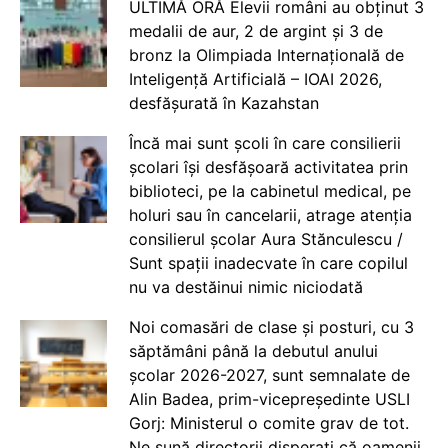
ULTIMĂ ORĂ Elevii români au obținut 3
medalii de aur, 2 de argint și 3 de
bronz la Olimpiada Internațională de
Inteligență Artificială – IOAI 2026,
desfășurată în Kazahstan
Încă mai sunt școli în care consilierii
școlari își desfășoară activitatea prin
biblioteci, pe la cabinetul medical, pe
holuri sau în cancelarii, atrage atenția
consilierul școlar Aura Stănculescu /
Sunt spații inadecvate în care copilul
nu va destăinui nimic niciodată
Noi comasări de clase și posturi, cu 3
săptămâni până la debutul anului
școlar 2026-2027, sunt semnalate de
Alin Badea, prim-vicepreședinte USLI
Gorj: Ministerul o comite grav de tot.
Ne sună directorii disperați că oamenii