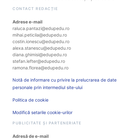
CONTACT REDACȚIE
Adrese e-mail
raluca.pantazi@edupedu.ro
mihai.peticila@edupedu.ro
costin.ionescu@edupedu.ro
alexa.stanescu@edupedu.ro
diana.ghimisi@edupedu.ro
stefan.lefter@edupedu.ro
ramona.florea@edupedu.ro
Notă de informare cu privire la prelucrarea de date
personale prin intermediul site-ului
Politica de cookie
Modifică setarile cookie-urilor
PUBLICITATE ȘI PARTENERIATE
Adresă de e-mail