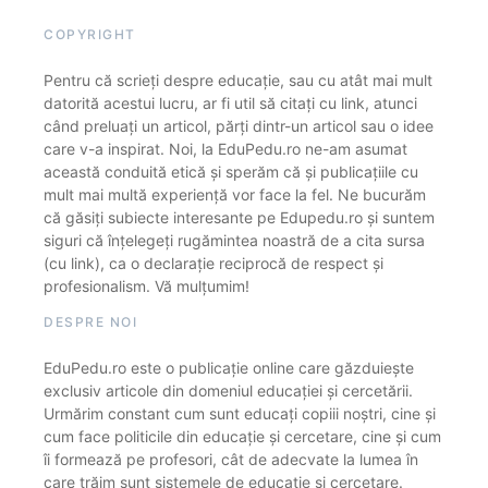
COPYRIGHT
Pentru că scrieți despre educație, sau cu atât mai mult
datorită acestui lucru, ar fi util să citați cu link, atunci
când preluați un articol, părți dintr-un articol sau o idee
care v-a inspirat. Noi, la EduPedu.ro ne-am asumat
această conduită etică și sperăm că și publicațiile cu
mult mai multă experiență vor face la fel. Ne bucurăm
că găsiți subiecte interesante pe Edupedu.ro și suntem
siguri că înțelegeți rugămintea noastră de a cita sursa
(cu link), ca o declarație reciprocă de respect și
profesionalism. Vă mulțumim!
DESPRE NOI
EduPedu.ro este o publicație online care găzduiește
exclusiv articole din domeniul educației și cercetării.
Urmărim constant cum sunt educați copiii noștri, cine și
cum face politicile din educație și cercetare, cine și cum
îi formează pe profesori, cât de adecvate la lumea în
care trăim sunt sistemele de educație și cercetare.