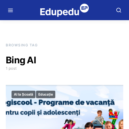
BROWSING TAG
Bing AI
1 post
AI la Școală
Educație