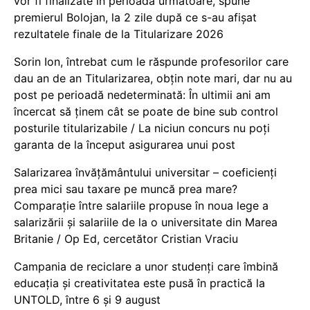
vor fi finalizate în perioada următoare, spune
premierul Bolojan, la 2 zile după ce s-au afișat
rezultatele finale de la Titularizare 2026
Sorin Ion, întrebat cum le răspunde profesorilor care
dau an de an Titularizarea, obțin note mari, dar nu au
post pe perioadă nedeterminată: În ultimii ani am
încercat să ținem cât se poate de bine sub control
posturile titularizabile / La niciun concurs nu poți
garanta de la început asigurarea unui post
Salarizarea învățământului universitar – coeficienți
prea mici sau taxare pe muncă prea mare?
Comparație între salariile propuse în noua lege a
salarizării și salariile de la o universitate din Marea
Britanie / Op Ed, cercetător Cristian Vraciu
Campania de reciclare a unor studenți care îmbină
educația și creativitatea este pusă în practică la
UNTOLD, între 6 și 9 august