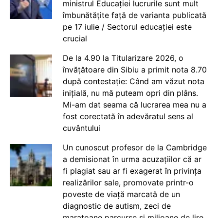
ministrul Educației lucrurile sunt mult
îmbunătățite față de varianta publicată
pe 17 iulie / Sectorul educației este
crucial
De la 4.90 la Titularizare 2026, o
învățătoare din Sibiu a primit nota 8.70
după contestație: Când am văzut nota
inițială, nu mă puteam opri din plâns.
Mi-am dat seama că lucrarea mea nu a
fost corectată în adevăratul sens al
cuvântului
Un cunoscut profesor de la Cambridge
a demisionat în urma acuzațiilor că ar
fi plagiat sau ar fi exagerat în privința
realizărilor sale, promovate printr-o
poveste de viață marcată de un
diagnostic de autism, zeci de
maratoane parcurse și milioane de lire