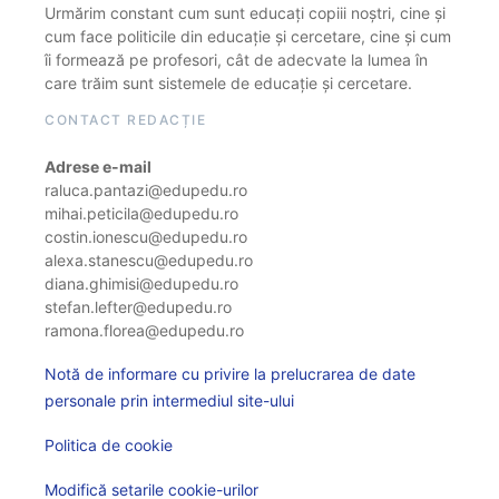
Urmărim constant cum sunt educați copiii noștri, cine și
cum face politicile din educație și cercetare, cine și cum
îi formează pe profesori, cât de adecvate la lumea în
care trăim sunt sistemele de educație și cercetare.
CONTACT REDACȚIE
Adrese e-mail
raluca.pantazi@edupedu.ro
mihai.peticila@edupedu.ro
costin.ionescu@edupedu.ro
alexa.stanescu@edupedu.ro
diana.ghimisi@edupedu.ro
stefan.lefter@edupedu.ro
ramona.florea@edupedu.ro
Notă de informare cu privire la prelucrarea de date
personale prin intermediul site-ului
Politica de cookie
Modifică setarile cookie-urilor