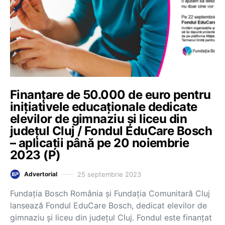
Finanțare de 50.000 de euro pentru
inițiativele educaționale dedicate
elevilor de gimnaziu și liceu din
județul Cluj / Fondul EduCare Bosch
– aplicații până pe 20 noiembrie
2023 (P)
25 septembrie 2023
Advertorial
Fundația Bosch România și Fundația Comunitară Cluj
lansează Fondul EduCare Bosch, dedicat elevilor de
gimnaziu și liceu din județul Cluj. Fondul este finanțat