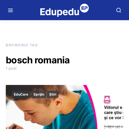
BROWSING TAG
bosch romania
1 post
EduCare
Sprijin
Știri