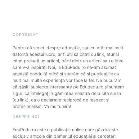
COPYRIGHT
Pentru că scrieți despre educație, sau cu atât mai mult
datorită acestui lucru, ar fi util să citați cu link, atunci
când preluați un articol, părți dintr-un articol sau o idee
care v-a inspirat. Noi, la EduPedu.ro ne-am asumat
această conduită etică și sperăm că și publicațiile cu
mult mai multă experiență vor face la fel. Ne bucurăm
că găsiți subiecte interesante pe Edupedu.ro și suntem
siguri că înțelegeți rugămintea noastră de a cita sursa
(cu link), ca o declarație reciprocă de respect și
profesionalism. Vă mulțumim!
DESPRE NOI
EduPedu.ro este o publicație online care găzduiește
exclusiv articole din domeniul educației și cercetării.