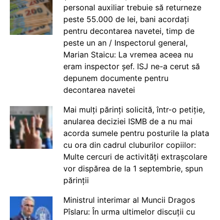
personal auxiliar trebuie să returneze
peste 55.000 de lei, bani acordați
pentru decontarea navetei, timp de
peste un an / Inspectorul general,
Marian Staicu: La vremea aceea nu
eram inspector șef. ISJ ne-a cerut să
depunem documente pentru
decontarea navetei
Mai mulți părinți solicită, într-o petiție,
anularea deciziei ISMB de a nu mai
acorda sumele pentru posturile la plata
cu ora din cadrul cluburilor copiilor:
Multe cercuri de activități extrașcolare
vor dispărea de la 1 septembrie, spun
părinții
Ministrul interimar al Muncii Dragos
Pîslaru: În urma ultimelor discuții cu