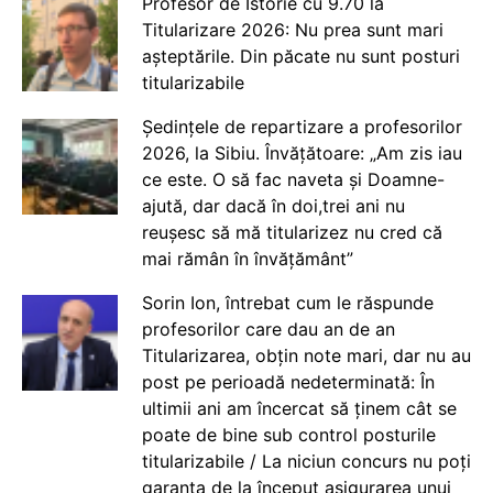
Profesor de Istorie cu 9.70 la
Titularizare 2026: Nu prea sunt mari
așteptările. Din păcate nu sunt posturi
titularizabile
Ședințele de repartizare a profesorilor
2026, la Sibiu. Învățătoare: „Am zis iau
ce este. O să fac naveta și Doamne-
ajută, dar dacă în doi,trei ani nu
reușesc să mă titularizez nu cred că
mai rămân în învățământ”
Sorin Ion, întrebat cum le răspunde
profesorilor care dau an de an
Titularizarea, obțin note mari, dar nu au
post pe perioadă nedeterminată: În
ultimii ani am încercat să ținem cât se
poate de bine sub control posturile
titularizabile / La niciun concurs nu poți
garanta de la început asigurarea unui