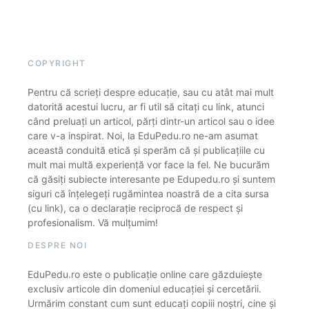
COPYRIGHT
Pentru că scrieți despre educație, sau cu atât mai mult
datorită acestui lucru, ar fi util să citați cu link, atunci
când preluați un articol, părți dintr-un articol sau o idee
care v-a inspirat. Noi, la EduPedu.ro ne-am asumat
această conduită etică și sperăm că și publicațiile cu
mult mai multă experiență vor face la fel. Ne bucurăm
că găsiți subiecte interesante pe Edupedu.ro și suntem
siguri că înțelegeți rugămintea noastră de a cita sursa
(cu link), ca o declarație reciprocă de respect și
profesionalism. Vă mulțumim!
DESPRE NOI
EduPedu.ro este o publicație online care găzduiește
exclusiv articole din domeniul educației și cercetării.
Urmărim constant cum sunt educați copiii noștri, cine și