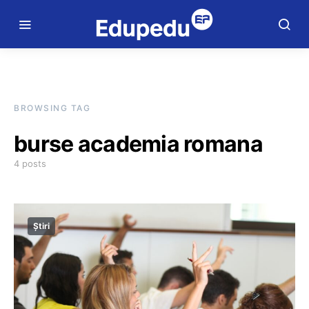
BROWSING TAG
burse academia romana
4 posts
Știri