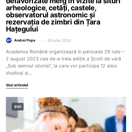
defavorizate merg în vizite la situri
arheologice, cetăți, castele,
observatorul astronomic și
rezervația de zimbri din Țara
Hațegului
26 iulie 2024
Andrei Popa
Academia Română organizează în perioada 29 iulie –
2 august 2023 cea de-a treia ediţie a Şcolii de vară
„Sub semnul istoriei”, la care vor participa 12 elevi
studioşi şi…
Vezi articolul
Știri