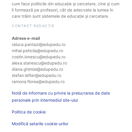
cum face politicile din educație și cercetare, cine și cum
îi formează pe profesori, cât de adecvate la lumea în
care trăim sunt sistemele de educație și cercetare.
CONTACT REDACȚIE
Adrese e-mail
raluca.pantazi@edupedu.ro
mihai.peticila@edupedu.ro
costin.ionescu@edupedu.ro
alexa.stanescu@edupedu.ro
diana.ghimisi@edupedu.ro
stefan.lefter@edupedu.ro
ramona.florea@edupedu.ro
Notă de informare cu privire la prelucrarea de date
personale prin intermediul site-ului
Politica de cookie
Modifică setarile cookie-urilor