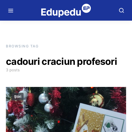
BROWSING TAG
cadouri craciun profesori
3 posts
Știri