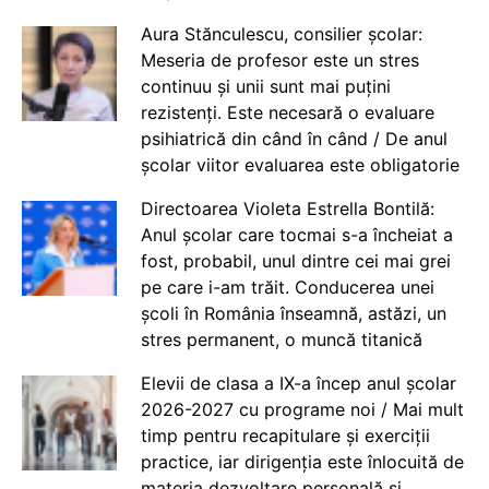
Aura Stănculescu, consilier școlar:
Meseria de profesor este un stres
continuu și unii sunt mai puțini
rezistenți. Este necesară o evaluare
psihiatrică din când în când / De anul
școlar viitor evaluarea este obligatorie
Directoarea Violeta Estrella Bontilă:
Anul școlar care tocmai s-a încheiat a
fost, probabil, unul dintre cei mai grei
pe care i-am trăit. Conducerea unei
școli în România înseamnă, astăzi, un
stres permanent, o muncă titanică
Elevii de clasa a IX-a încep anul școlar
2026-2027 cu programe noi / Mai mult
timp pentru recapitulare și exerciții
practice, iar dirigenția este înlocuită de
materia dezvoltare personală și