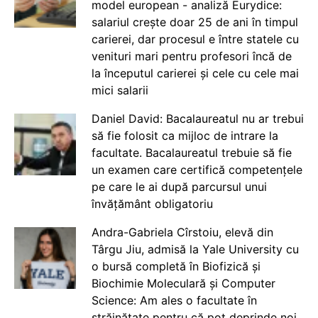
model european - analiză Eurydice:
salariul crește doar 25 de ani în timpul
carierei, dar procesul e între statele cu
venituri mari pentru profesori încă de
la începutul carierei și cele cu cele mai
mici salarii
Daniel David: Bacalaureatul nu ar trebui
să fie folosit ca mijloc de intrare la
facultate. Bacalaureatul trebuie să fie
un examen care certifică competențele
pe care le ai după parcursul unui
învățământ obligatoriu
Andra-Gabriela Cîrstoiu, elevă din
Târgu Jiu, admisă la Yale University cu
o bursă completă în Biofizică și
Biochimie Moleculară și Computer
Science: Am ales o facultate în
străinătate pentru că pot deprinde noi