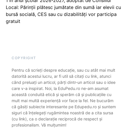
1 în anul școlar 2026-2027, adoptat de Consiliul
Local: Părinții plătesc jumătate din sumă iar elevii cu
bursă socială, CES sau cu dizabilităţi vor participa
gratuit
COPYRIGHT
Pentru că scrieți despre educație, sau cu atât mai mult
datorită acestui lucru, ar fi util să citați cu link, atunci
când preluați un articol, părți dintr-un articol sau o idee
care v-a inspirat. Noi, la EduPedu.ro ne-am asumat
această conduită etică și sperăm că și publicațiile cu
mult mai multă experiență vor face la fel. Ne bucurăm
că găsiți subiecte interesante pe Edupedu.ro și suntem
siguri că înțelegeți rugămintea noastră de a cita sursa
(cu link), ca o declarație reciprocă de respect și
profesionalism. Vă mulțumim!