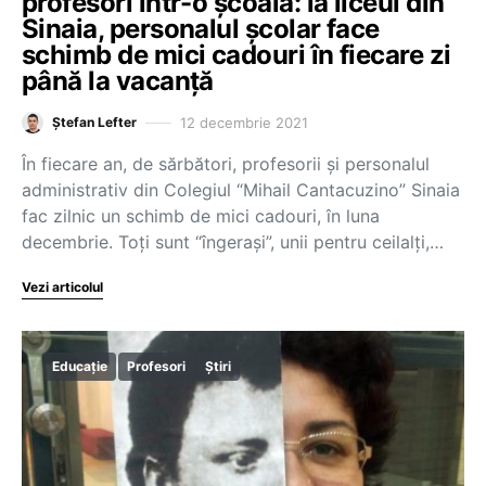
profesori într-o școală: la liceul din
Sinaia, personalul școlar face
schimb de mici cadouri în fiecare zi
până la vacanță
12 decembrie 2021
Ștefan Lefter
În fiecare an, de sărbători, profesorii și personalul
administrativ din Colegiul “Mihail Cantacuzino” Sinaia
fac zilnic un schimb de mici cadouri, în luna
decembrie. Toți sunt “îngerași”, unii pentru ceilalți,…
Vezi articolul
Educație
Profesori
Știri