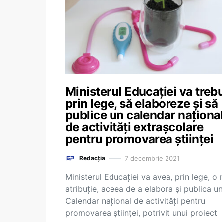
Ministerul Educației va trebu
prin lege, să elaboreze și să
publice un calendar naționa
de activități extrașcolare
pentru promovarea științei
7 decembrie 2021
Redacția
Ministerul Educației va avea, prin lege, o
atribuție, aceea de a elabora și publica u
Calendar național de activități pentru
promovarea științei, potrivit unui proiect