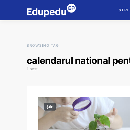
ȘTIRI
BROWSING TAG
calendarul national pen
1 post
Știri