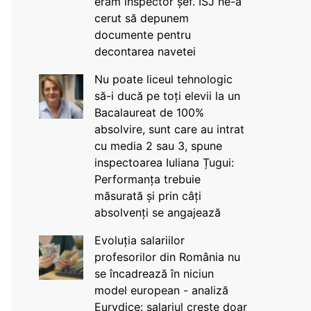
eram inspector șef. ISJ ne-a
cerut să depunem
documente pentru
decontarea navetei
Nu poate liceul tehnologic
să-i ducă pe toți elevii la un
Bacalaureat de 100%
absolvire, sunt care au intrat
cu media 2 sau 3, spune
inspectoarea Iuliana Țugui:
Performanța trebuie
măsurată și prin câți
absolvenți se angajează
Evoluția salariilor
profesorilor din România nu
se încadrează în niciun
model european - analiză
Eurydice: salariul crește doar