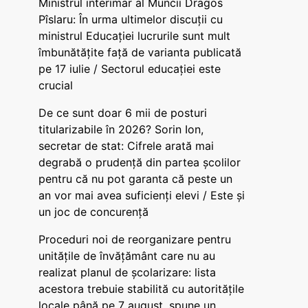
Ministrul interimar al Muncii Dragos
Pîslaru: În urma ultimelor discuții cu
ministrul Educației lucrurile sunt mult
îmbunătățite față de varianta publicată
pe 17 iulie / Sectorul educației este
crucial
De ce sunt doar 6 mii de posturi
titularizabile în 2026? Sorin Ion,
secretar de stat: Cifrele arată mai
degrabă o prudență din partea școlilor
pentru că nu pot garanta că peste un
an vor mai avea suficienți elevi / Este și
un joc de concurență
Proceduri noi de reorganizare pentru
unitățile de învățământ care nu au
realizat planul de școlarizare: lista
acestora trebuie stabilită cu autoritățile
locale până pe 7 august, spune un