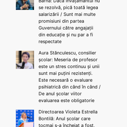
Barna: Dacă învățământul nu
se rezolvă, pică toată legea
salarizării / Sunt mai multe
promisiuni din partea
Guvernului către angajații
din educație și nu par a fi
respectate
Aura Stănculescu, consilier
școlar: Meseria de profesor
este un stres continuu și unii
sunt mai puțini rezistenți.
Este necesară o evaluare
psihiatrică din când în când /
De anul școlar viitor
evaluarea este obligatorie
Directoarea Violeta Estrella
Bontilă: Anul școlar care
tocmai s-a încheiat a fost,