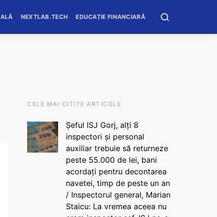
OALĂ
NEXTLAB.TECH
EDUCAȚIE FINANCIARĂ
CELE MAI CITITE ARTICOLE
Șeful ISJ Gorj, alți 8
inspectori și personal
auxiliar trebuie să returneze
peste 55.000 de lei, bani
acordați pentru decontarea
navetei, timp de peste un an
/ Inspectorul general, Marian
Staicu: La vremea aceea nu