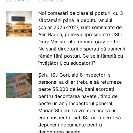
CELE MAI CITITE ARTICOLE
Noi comasări de clase și posturi, cu 3
săptămâni până la debutul anului
școlar 2026-2027, sunt semnalate de
Alin Badea, prim-vicepreședinte USLI
Gorj: Ministerul o comite grav de tot.
Ne sună directorii disperați că oamenii
rămân fără posturi. Ce se întâmplă cu
învățătorii, cu educatorii?
Șeful ISJ Gorj, alți 8 inspectori și
personal auxiliar trebuie să returneze
peste 55.000 de lei, bani acordați
pentru decontarea navetei, timp de
peste un an / Inspectorul general,
Marian Staicu: La vremea aceea nu
eram inspector șef. ISJ ne-a cerut să
depunem documente pentru
decontarea navetei