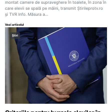
montat camere de supraveghere în toalete, în zona în
care elevii se spală pe mâini, transmit Știrileprotv.ro
și TVR Info. Măsura a…
Vezi articolul
Știri