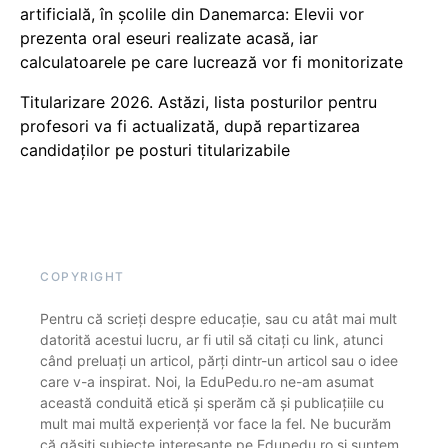
artificială, în școlile din Danemarca: Elevii vor
prezenta oral eseuri realizate acasă, iar
calculatoarele pe care lucrează vor fi monitorizate
Titularizare 2026. Astăzi, lista posturilor pentru
profesori va fi actualizată, după repartizarea
candidaților pe posturi titularizabile
COPYRIGHT
Pentru că scrieți despre educație, sau cu atât mai mult
datorită acestui lucru, ar fi util să citați cu link, atunci
când preluați un articol, părți dintr-un articol sau o idee
care v-a inspirat. Noi, la EduPedu.ro ne-am asumat
această conduită etică și sperăm că și publicațiile cu
mult mai multă experiență vor face la fel. Ne bucurăm
că găsiți subiecte interesante pe Edupedu.ro și suntem