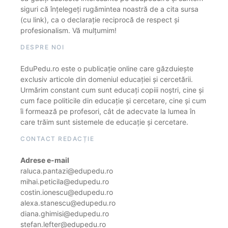
siguri că înțelegeți rugămintea noastră de a cita sursa
(cu link), ca o declarație reciprocă de respect și
profesionalism. Vă mulțumim!
DESPRE NOI
EduPedu.ro este o publicație online care găzduiește
exclusiv articole din domeniul educației și cercetării.
Urmărim constant cum sunt educați copiii noștri, cine și
cum face politicile din educație și cercetare, cine și cum
îi formează pe profesori, cât de adecvate la lumea în
care trăim sunt sistemele de educație și cercetare.
CONTACT REDACȚIE
Adrese e-mail
raluca.pantazi@edupedu.ro
mihai.peticila@edupedu.ro
costin.ionescu@edupedu.ro
alexa.stanescu@edupedu.ro
diana.ghimisi@edupedu.ro
stefan.lefter@edupedu.ro