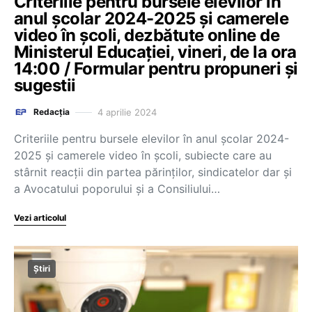
Criteriile pentru bursele elevilor în
anul școlar 2024-2025 și camerele
video în școli, dezbătute online de
Ministerul Educației, vineri, de la ora
14:00 / Formular pentru propuneri și
sugestii
4 aprilie 2024
Redacția
Criteriile pentru bursele elevilor în anul școlar 2024-
2025 și camerele video în școli, subiecte care au
stârnit reacții din partea părinților, sindicatelor dar și
a Avocatului poporului și a Consiliului…
Vezi articolul
Știri