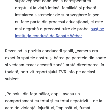
supravegheat conduce la nerespectarea
dreptului la viață intimă, familială și privată.
Instalarea sistemelor de supraveghere în școli
nu face parte din procesul educațional, ci este
mai degrabă o preconstituire de probe,
susține
instituția condusă de Renate Weber
.
Revenind la poziția conducerii școlii, „camera era
exact în spatele nostru și bătea pe peretele din spate
și vedeam exact această zonă”, arată directoarea, în
toaletă, potrivit reportajului TVR Info pe același
subiect.
„Pe holul din fața băilor, copiii aveau un
comportament cu totul și cu totul nepotrivit – de la
acte de violență, înjurături, împinsături, fumat,