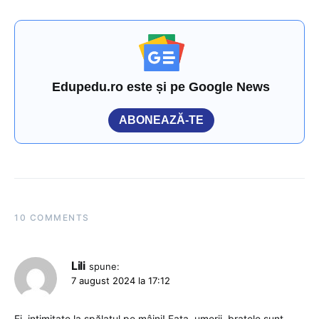
Edupedu.ro este și pe Google News
ABONEAZĂ-TE
10 COMMENTS
Lili
spune:
7 august 2024 la 17:12
Ei, intimitate la spălatul pe mâini! Fața, umerii, brațele sunt