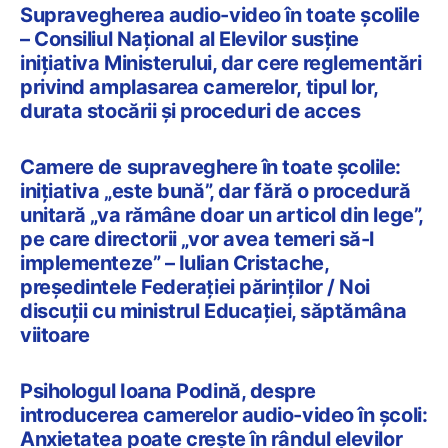
Supravegherea audio-video în toate școlile
– Consiliul Național al Elevilor susține
inițiativa Ministerului, dar cere reglementări
privind amplasarea camerelor, tipul lor,
durata stocării și proceduri de acces
Camere de supraveghere în toate școlile:
inițiativa „este bună”, dar fără o procedură
unitară „va rămâne doar un articol din lege”,
pe care directorii „vor avea temeri să-l
implementeze” – Iulian Cristache,
președintele Federației părinților / Noi
discuții cu ministrul Educației, săptămâna
viitoare
Psihologul Ioana Podină, despre
introducerea camerelor audio-video în școli:
Anxietatea poate crește în rândul elevilor