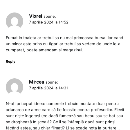
Viorel
spune:
7 aprilie 2024 la 14:52
Fumat in toaleta ar trebui sa nu mai primeasca bursa. Iar cand
un minor este prins cu tigari ar trebui sa vedem de unde le-a
cumparat, poate amendam si magazinul.
Reply
Mircea
spune:
7 aprilie 2024 la 14:31
N-ați priceput ideea: camerele trebuie montate doar pentru
adunarea de arme care să fie folosite contra profesorilor. Elevii
sunt niște îngerași (ce dacă fumează sau beau sau se bat sau
se droghează în școală? Ce li se întâmplă dacă sunt prinși
făcând astea, sau chiar filmați? Li se scade nota la purtare…