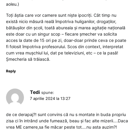
aoleu.)
Toți ăștia care vor camere sunt niște ipocriți. Cât timp nu
există nicio măsură reală împotriva huliganilor, drogaților,
bătăușilor din școli, toată abureala și marea agitație națională
este doar cu un singur scop – fiecare șmecher va solicita
acces la date de 15 ori pe zi, doar-doar prinde ceva ce poate
fi folosit împotriva profesorului. Scos din context, interpretat
cum vrea mușchiul lui, dat pe televiziuni, etc – ce la pasă!
Șmecheria să trăiască.
Reply
Tedi
spune:
7 aprilie 2024 la 13:27
de ce derapaj?! sunt convins că nu s montate in buda propriu
zisa ci în intrând unde fumează, beau și fac alte mizerii….Daca
vrea ME camere,sa fie măcar peste tot….nu asta auzim?!