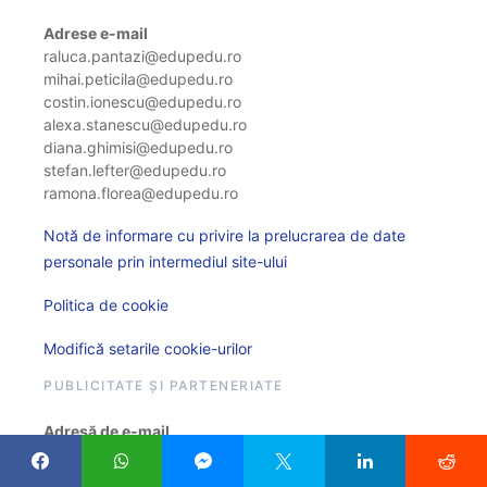
Adrese e-mail
raluca.pantazi@edupedu.ro
mihai.peticila@edupedu.ro
costin.ionescu@edupedu.ro
alexa.stanescu@edupedu.ro
diana.ghimisi@edupedu.ro
stefan.lefter@edupedu.ro
ramona.florea@edupedu.ro
Notă de informare cu privire la prelucrarea de date
personale prin intermediul site-ului
Politica de cookie
Modifică setarile cookie-urilor
PUBLICITATE ȘI PARTENERIATE
Adresă de e-mail
comunicare@edupedu.ro