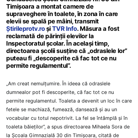
Timișoara a montat camere de
supraveghere în toalete, în zona în care
elevii se spală pe mâini, transmit
Știrileprotv.ro
și
TVR Info
. Măsura a fost
reclamată de părinții elevilor la
Inspectoratul școlar. În același timp,
directoarea școlii susține că „odraslele lor”
puteau fi „descoperite că fac tot ce nu
permite regulamentul”.
„Am creat nemulțumire. În ideea că odraslele
dumnealor pot fi descoperite, că fac tot ce nu
permite regulamentul. Toaleta a devenit un loc în care
fetele se machiază, fumează, dansează și au un
vocabular cu totul nepotrivit. La fel se întâmplă și în
toaleta băieților”, a spus directoarea Mihaela Sora de
la Școala Gimnazială 30 din Timișoara, citată de