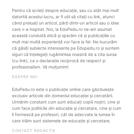
Pentru că scrieți despre educație, sau cu atât mai mult
datorită acestui lucru, ar fi util să citați cu link, atunci
când preluați un articol, părți dintr-un articol sau o idee
care v-a inspirat. Noi, la EduPedu.ro ne-am asumat
această conduită etică și sperăm că și publicațiile cu
mult mai multă experiență vor face la fel. Ne bucurăm
că găsiți subiecte interesante pe Edupedu.ro și suntem
siguri că înțelegeți rugămintea noastră de a cita sursa
(cu link), ca o declarație reciprocă de respect și
profesionalism. Vă mulțumim!
DESPRE NOI
EduPedu.ro este o publicație online care găzduiește
exclusiv articole din domeniul educației și cercetării.
Urmărim constant cum sunt educați copiii noștri, cine și
cum face politicile din educație și cercetare, cine și cum
îi formează pe profesori, cât de adecvate la lumea în
care trăim sunt sistemele de educație și cercetare.
CONTACT REDACȚIE