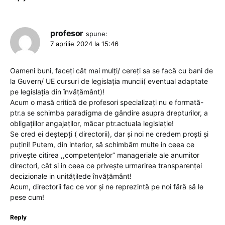
profesor
spune:
7 aprilie 2024 la 15:46
Oameni buni, faceți cât mai mulți/ cereți sa se facă cu bani de
la Guvern/ UE cursuri de legislația muncii( eventual adaptate
pe legislația din învățământ)!
Acum o masă critică de profesori specializați nu e formată-
ptr.a se schimba paradigma de gândire asupra drepturilor, a
obligațiilor angajaților, măcar ptr.actuala legislație!
Se cred ei deștepți ( directorii), dar și noi ne credem proști și
puțini! Putem, din interior, să schimbăm multe in ceea ce
privește citirea ,,competențelor” manageriale ale anumitor
directori, cât si in ceea ce privește urmarirea transparenței
decizionale in unitățilede învățământ!
Acum, directorii fac ce vor și ne reprezintă pe noi fără să le
pese cum!
Reply