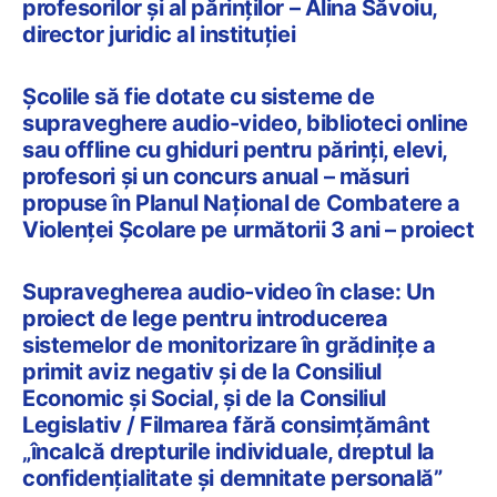
profesorilor și al părinților – Alina Săvoiu,
director juridic al instituției
Școlile să fie dotate cu sisteme de
supraveghere audio-video, biblioteci online
sau offline cu ghiduri pentru părinți, elevi,
profesori și un concurs anual – măsuri
propuse în Planul Național de Combatere a
Violenței Școlare pe următorii 3 ani – proiect
Supravegherea audio-video în clase: Un
proiect de lege pentru introducerea
sistemelor de monitorizare în grădinițe a
primit aviz negativ și de la Consiliul
Economic și Social, și de la Consiliul
Legislativ / Filmarea fără consimțământ
„încalcă drepturile individuale, dreptul la
confidențialitate și demnitate personală”