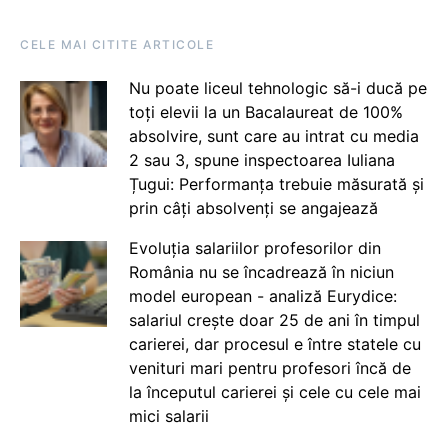
CELE MAI CITITE ARTICOLE
Nu poate liceul tehnologic să-i ducă pe
toți elevii la un Bacalaureat de 100%
absolvire, sunt care au intrat cu media
2 sau 3, spune inspectoarea Iuliana
Țugui: Performanța trebuie măsurată și
prin câți absolvenți se angajează
Evoluția salariilor profesorilor din
România nu se încadrează în niciun
model european - analiză Eurydice:
salariul crește doar 25 de ani în timpul
carierei, dar procesul e între statele cu
venituri mari pentru profesori încă de
la începutul carierei și cele cu cele mai
mici salarii