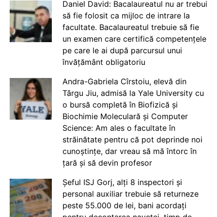
Daniel David: Bacalaureatul nu ar trebui
să fie folosit ca mijloc de intrare la
facultate. Bacalaureatul trebuie să fie
un examen care certifică competențele
pe care le ai după parcursul unui
învățământ obligatoriu
Andra-Gabriela Cîrstoiu, elevă din
Târgu Jiu, admisă la Yale University cu
o bursă completă în Biofizică și
Biochimie Moleculară și Computer
Science: Am ales o facultate în
străinătate pentru că pot deprinde noi
cunoștințe, dar vreau să mă întorc în
țară și să devin profesor
Șeful ISJ Gorj, alți 8 inspectori și
personal auxiliar trebuie să returneze
peste 55.000 de lei, bani acordați
pentru decontarea navetei, timp de