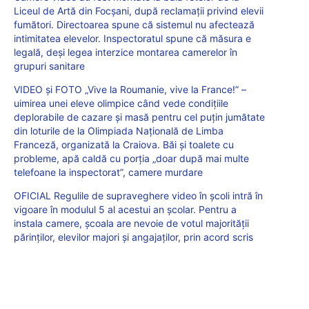
Liceul de Artă din Focșani, după reclamaţii privind elevii
fumători. Directoarea spune că sistemul nu afectează
intimitatea elevelor. Inspectoratul spune că măsura e
legală, deși legea interzice montarea camerelor în
grupuri sanitare
VIDEO și FOTO „Vive la Roumanie, vive la France!” –
uimirea unei eleve olimpice când vede condițiile
deplorabile de cazare și masă pentru cel puțin jumătate
din loturile de la Olimpiada Națională de Limba
Franceză, organizată la Craiova. Băi și toalete cu
probleme, apă caldă cu porția „doar după mai multe
telefoane la inspectorat”, camere murdare
OFICIAL Regulile de supraveghere video în școli intră în
vigoare în modulul 5 al acestui an școlar. Pentru a
instala camere, școala are nevoie de votul majorității
părinților, elevilor majori și angajaților, prin acord scris