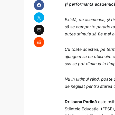
și performanța academică
Există, de asemenea, și ri
să se comporte paradoxal.
putea stimula să fie mai a
Cu toate acestea, pe term
ajungem sa ne obișnuim cu
sus se pot diminua in timp
Nu in ultimul rând, poate 
de neglijat pentru starea d
Dr. Ioana Podină
este psih
Științele Educației (FPSE)