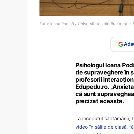
Foto: Ioana Podină / Universitatea din București 
Adau
Psihologul Ioana Pod
de supraveghere în șc
profesorii interacți
Edupedu.ro. „Anxietat
că sunt supravegheaț
precizat aceasta.
La începutul săptămânii, L
video în sălile de clasă, f