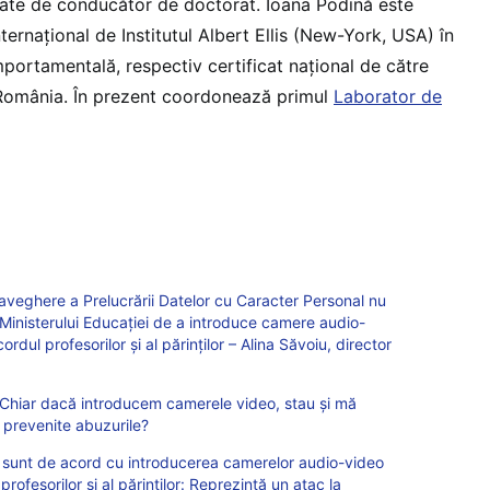
litate de conducător de doctorat. Ioana Podină este
nternațional de Institutul Albert Ellis (New-York, USA) în
portamentală, respectiv certificat național de către
 România. În prezent coordonează primul
Laborator de
aveghere a Prelucrării Datelor cu Caracter Personal nu
inisterului Educației de a introduce camere audio-
cordul profesorilor și al părinților – Alina Săvoiu, director
: Chiar dacă introducem camerele video, stau şi mă
 prevenite abuzurile?
 sunt de acord cu introducerea camerelor audio-video
 profesorilor și al părinților: Reprezintă un atac la