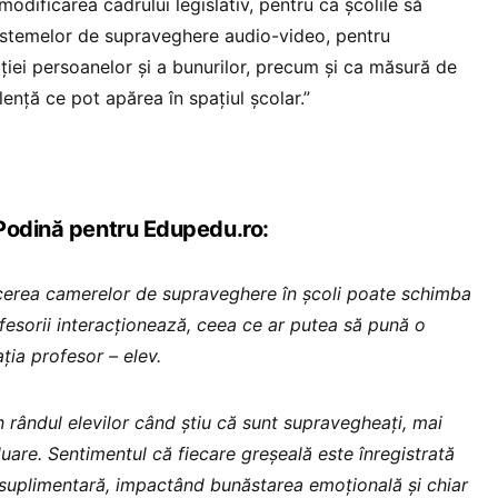
dificarea cadrului legislativ, pentru ca școlile să
istemelor de supraveghere audio-video, pentru
ției persoanelor și a bunurilor, precum și ca măsură de
lență ce pot apărea în spațiul școlar.”
Podină pentru Edupedu.ro:
cerea camerelor de supraveghere în școli poate schimba
ofesorii interacționează, ceea ce ar putea să pună o
ația profesor – elev.
 rândul elevilor când știu că sunt supravegheați, mai
uare. Sentimentul că fiecare greșeală este înregistrată
suplimentară, impactând bunăstarea emoțională și chiar