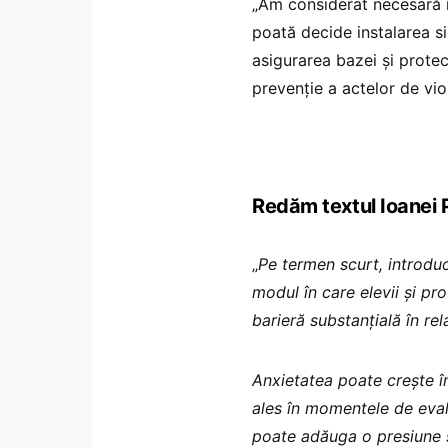
„Am considerat necesară mo
poată decide instalarea s
asigurarea bazei și protec
prevenție a actelor de vio
Redăm textul Ioanei 
„
Pe termen scurt, introdu
modul în care elevii și pr
barieră substanțială în rel
Anxietatea poate crește în
ales în momentele de eval
poate adăuga o presiune 