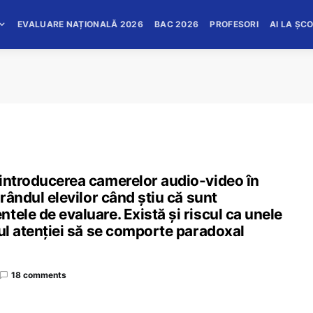
EVALUARE NAȚIONALĂ 2026
BAC 2026
PROFESORI
AI LA ȘC
 introducerea camerelor audio-video în
 rândul elevilor când știu că sunt
tele de evaluare. Există și riscul ca unele
rul atenției să se comporte paradoxal
18 comments