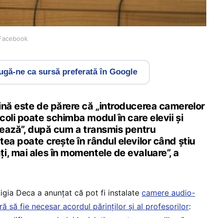
– Facebook
gă-ne ca sursă preferată în Google
ină este de părere că „introducerea camerelor
oli poate schimba modul în care elevii și
onează”, după cum a transmis pentru
ea poate crește în rândul elevilor când știu
i, mai ales în momentele de evaluare”, a
igia Deca a anunțat că pot fi instalate
camere audio-
ără să fie necesar acordul părinților și al profesorilor
: