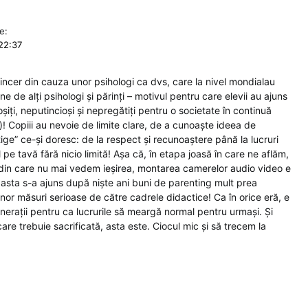
e:
22:37
incer din cauza unor psihologi ca dvs, care la nivel mondialau
ne de alți psihologi și părinți – motivul pentru care elevii au ajuns
oșiți, neputincioși și nepregătiți pentru o societate în continuă
! Copiii au nevoie de limite clare, de a cunoaște ideea de
tige” ce-și doresc: de la respect și recunoaștere până la lucruri
l pe tavă fără nicio limită! Așa că, în etapa joasă în care ne aflăm,
 din care nu mai vedem ieșirea, montarea camerelor audio video e
 asta s-a ajuns după niște ani buni de parenting mult prea
 unor măsuri serioase de către cadrele didactice! Ca în orice eră, e
nerații pentru ca lucrurile să meargă normal pentru urmași. Și
re trebuie sacrificată, asta este. Ciocul mic și să trecem la