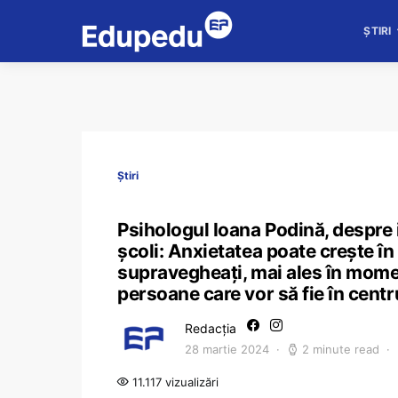
ȘTIRI
Știri
Psihologul Ioana Podină, despre
școli: Anxietatea poate crește în
supravegheați, mai ales în momen
persoane care vor să fie în cent
Redacția
28 martie 2024
2 minute read
11.117 vizualizări