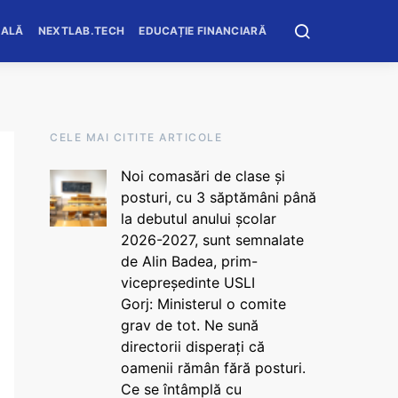
OALĂ
NEXTLAB.TECH
EDUCAȚIE FINANCIARĂ
CELE MAI CITITE ARTICOLE
Noi comasări de clase și
posturi, cu 3 săptămâni până
la debutul anului școlar
2026-2027, sunt semnalate
de Alin Badea, prim-
vicepreședinte USLI
Gorj: Ministerul o comite
grav de tot. Ne sună
directorii disperați că
oamenii rămân fără posturi.
Ce se întâmplă cu