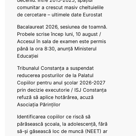
deceniu. Între 2015-2025, spațiul
comunitar a crescut masiv cheltuielile
de cercetare – ultimele date Eurostat
Bacalaureat 2026, sesiunea de toamnă.
Probele scrise încep luni, 10 august /
Accesul în sala de examen este permis
până la ora 8:30, anunță Ministerul
Educației
Tribunalul Constanța a suspendat
reducerea posturilor de la Palatul
Copiilor pentru anul școlar 2026-2027
prin decizie executorie / ISJ Constanța
refuză să aplice hotărârea, acuză
Asociația Părinților
Identificarea copiilor ce riscă să
părăsească școala, la adolescență, fără
să-și găsească loc de muncă (NEET) ar