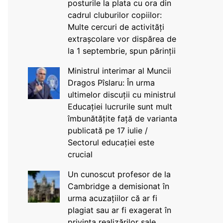
posturile la plata cu ora din
cadrul cluburilor copiilor:
Multe cercuri de activități
extrașcolare vor dispărea de
la 1 septembrie, spun părinții
Ministrul interimar al Muncii
Dragos Pîslaru: În urma
ultimelor discuții cu ministrul
Educației lucrurile sunt mult
îmbunătățite față de varianta
publicată pe 17 iulie /
Sectorul educației este
crucial
Un cunoscut profesor de la
Cambridge a demisionat în
urma acuzațiilor că ar fi
plagiat sau ar fi exagerat în
privința realizărilor sale,