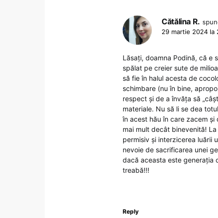
Cătălina R.
spun
29 martie 2024 la 
Lăsați, doamna Podină, că e s
spălat pe creier sute de milioa
să fie în halul acesta de cocol
schimbare (nu în bine, apropo)
respect și de a învăța să „câș
materiale. Nu să li se dea totu
în acest hău în care zacem și
mai mult decât binevenită! La
permisiv și interzicerea luării
nevoie de sacrificarea unei ge
dacă aceasta este generația ca
treabă!!!
Reply