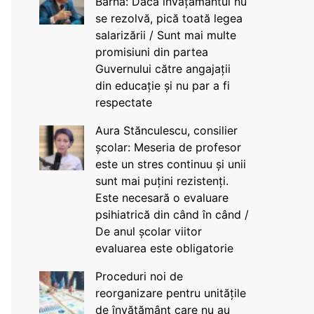
Barna: Dacă învățământul nu
se rezolvă, pică toată legea
salarizării / Sunt mai multe
promisiuni din partea
Guvernului către angajații
din educație și nu par a fi
respectate
Aura Stănculescu, consilier
școlar: Meseria de profesor
este un stres continuu și unii
sunt mai puțini rezistenți.
Este necesară o evaluare
psihiatrică din când în când /
De anul școlar viitor
evaluarea este obligatorie
Proceduri noi de
reorganizare pentru unitățile
de învățământ care nu au