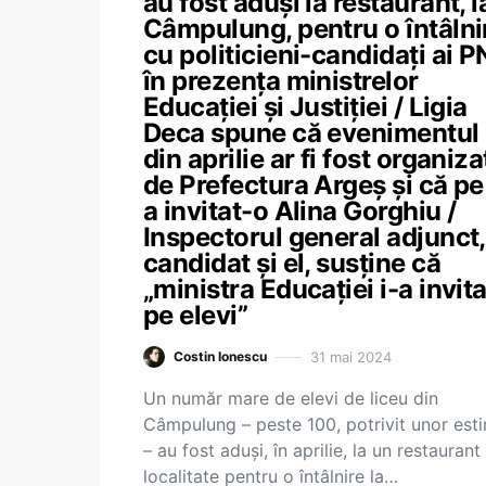
au fost aduși la restaurant, l
Câmpulung, pentru o întâlni
cu politicieni-candidați ai P
în prezența ministrelor
Educației și Justiției / Ligia
Deca spune că evenimentul
din aprilie ar fi fost organiza
de Prefectura Argeș și că pe
a invitat-o Alina Gorghiu /
Inspectorul general adjunct,
candidat și el, susține că
„ministra Educației i-a invita
pe elevi”
31 mai 2024
Costin Ionescu
Un număr mare de elevi de liceu din
Câmpulung – peste 100, potrivit unor esti
– au fost aduși, în aprilie, la un restaurant
localitate pentru o întâlnire la…