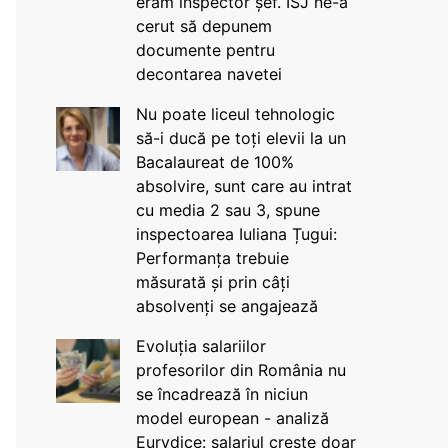
eram inspector șef. ISJ ne-a
cerut să depunem
documente pentru
decontarea navetei
Nu poate liceul tehnologic
să-i ducă pe toți elevii la un
Bacalaureat de 100%
absolvire, sunt care au intrat
cu media 2 sau 3, spune
inspectoarea Iuliana Țugui:
Performanța trebuie
măsurată și prin câți
absolvenți se angajează
Evoluția salariilor
profesorilor din România nu
se încadrează în niciun
model european - analiză
Eurydice: salariul crește doar