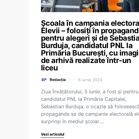
Școala în campania electora
Elevii – folosiți în propagan
pentru alegeri și de Sebasti
Burduja, candidatul PNL la
Primăria București, cu imagi
de arhivă realizate într-un
liceu
6 iunie 2024
Redacția
Ziua Învățătorului, 5 iunie, a fost și pentru
candidatul PNL la Primăria Capitalei,
Sebastian Burduja, o ocazie să folosească
propaganda sa de campanie electorală el
surprinși în mediul școlar.…
Vezi articolul