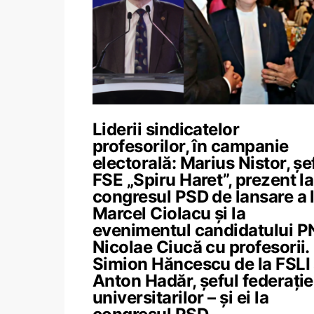
Liderii sindicatelor
profesorilor, în campanie
electorală: Marius Nistor, șe
FSE „Spiru Haret”, prezent la
congresul PSD de lansare a l
Marcel Ciolacu și la
evenimentul candidatului P
Nicolae Ciucă cu profesorii.
Simion Hăncescu de la FSLI 
Anton Hadăr, șeful federație
universitarilor – și ei la