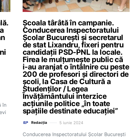
lă.
Școala târâtă în campanie.
da
Conducerea Inspectoratului
an
Școlar București și secretarul
de stat Lixandru, fixeri pentru
ni
candidații PSD-PNL la locale.
Firea le mulțumește public că
i-au aranjat o întâlnire cu peste
200 de profesori și directori de
școli, la Casa de Cultură a
Studenților / Legea
Învățământului interzice
acțiunile politice „în toate
 în
spațiile destinate educației”
evi
5 iunie 2024
Redacția
Conducerea Inspectoratului Școlar București