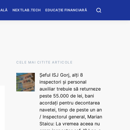
OALĂ
NEXTLAB.TECH
EDUCAȚIE FINANCIARĂ
CELE MAI CITITE ARTICOLE
Șeful ISJ Gorj, alți 8
inspectori și personal
auxiliar trebuie să returneze
peste 55.000 de lei, bani
acordați pentru decontarea
navetei, timp de peste un an
/ Inspectorul general, Marian
Staicu: La vremea aceea nu