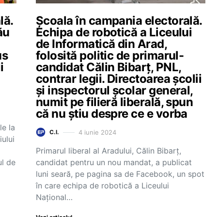
lă.
Școala în campania electorală.
ău
Echipa de robotică a Liceului
de Informatică din Arad,
us
folosită politic de primarul-
li
candidat Călin Bibarț, PNL,
contrar legii. Directoarea școlii
și inspectorul școlar general,
numit pe filieră liberală, spun
că nu știu despre ce e vorba
le la
4 iunie 2024
C.I.
iului
Primarul liberal al Aradului, Călin Bibarț,
ul de
candidat pentru un nou mandat, a publicat
luni seară, pe pagina sa de Facebook, un spot
în care echipa de robotică a Liceului
Național…