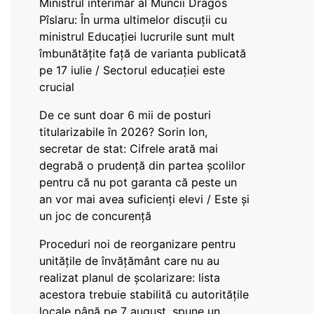
Ministrul interimar al Muncii Dragos
Pîslaru: În urma ultimelor discuții cu
ministrul Educației lucrurile sunt mult
îmbunătățite față de varianta publicată
pe 17 iulie / Sectorul educației este
crucial
De ce sunt doar 6 mii de posturi
titularizabile în 2026? Sorin Ion,
secretar de stat: Cifrele arată mai
degrabă o prudență din partea școlilor
pentru că nu pot garanta că peste un
an vor mai avea suficienți elevi / Este și
un joc de concurență
Proceduri noi de reorganizare pentru
unitățile de învățământ care nu au
realizat planul de școlarizare: lista
acestora trebuie stabilită cu autoritățile
locale până pe 7 august, spune un