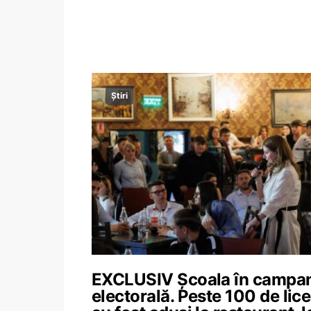
Știri
EXCLUSIV Școala în campa
electorală. Peste 100 de lic