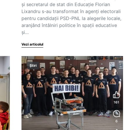
și secretarul de stat din Educație Florian
Lixandru s-au transformat în agenți electorali
pentru candidații PSD-PNL la alegerile locale,
aranjând întâlniri politice în spații educative
și…
Vezi articolul
Știri