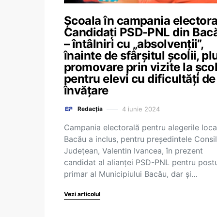
Școala în campania electora
Candidați PSD-PNL din Bac
– întâlniri cu „absolvenții”,
înainte de sfârșitul școlii, pl
promovare prin vizite la șco
pentru elevi cu dificultăți de
învățare
4 iunie 2024
Redacția
Campania electorală pentru alegerile loca
Bacău a inclus, pentru președintele Consil
Județean, Valentin Ivancea, în prezent
candidat al alianței PSD-PNL pentru post
primar al Municipiului Bacău, dar și…
Vezi articolul