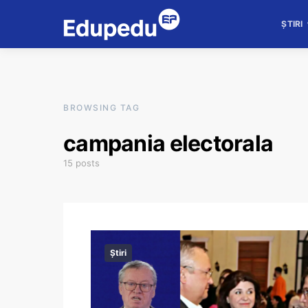
ȘTIRI
BROWSING TAG
campania electorala
15 posts
Știri