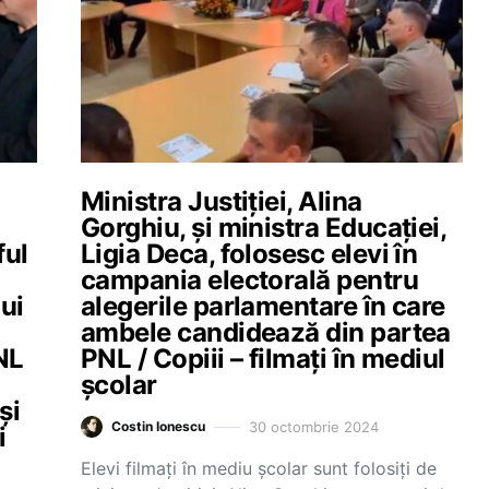
Ministra Justiției, Alina
Gorghiu, și ministra Educației,
ful
Ligia Deca, folosesc elevi în
campania electorală pentru
ui
alegerile parlamentare în care
ambele candidează din partea
NL
PNL / Copiii – filmați în mediul
școlar
și
30 octombrie 2024
Costin Ionescu
i
Elevi filmați în mediu școlar sunt folosiți de