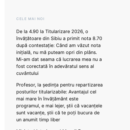
CELE MAI NOI
De la 4.90 la Titularizare 2026, o
învățătoare din Sibiu a primit nota 8.70
după contestație: Când am văzut nota
inițială, nu mă puteam opri din plâns.
Mi-am dat seama că lucrarea mea nu a
fost corectată în adevăratul sens al
cuvântului
Profesor, la ședința pentru repartizarea
posturilor titularizabile: Avantajul cel
mai mare în învățământ este
programul, e mai lejer, știi că vacanțele
sunt vacanţe, știi că te poți bucura de
un anumit timp liber