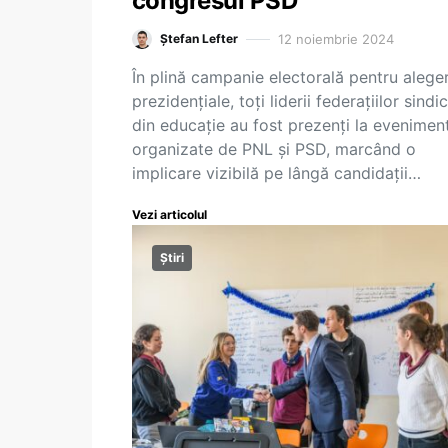
congresul PSD
12 noiembrie 2024
Ștefan Lefter
În plină campanie electorală pentru aleger
prezidențiale, toți liderii federațiilor sindi
din educație au fost prezenți la evenimen
organizate de PNL și PSD, marcând o
implicare vizibilă pe lângă candidații…
Vezi articolul
Știri