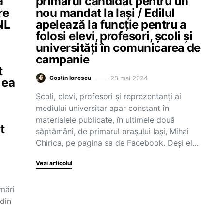
a
primarul candidat pentru un
re
nou mandat la Iași / Edilul
NL
apelează la funcție pentru a
folosi elevi, profesori, școli și
universități în comunicarea de
campanie
t
28 mai 2024
Costin Ionescu
 ea
Școli, elevi, profesori și reprezentanți ai
mediului universitar apar constant în
materialele publicate, în ultimele două
t
săptămâni, de primarul orașului Iași, Mihai
Chirica, pe pagina sa de Facebook. Deși el…
Vezi articolul
mări
 din