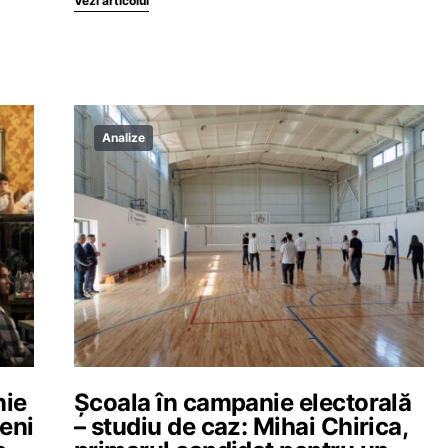
Vezi articolul
Analize
nie
Școala în campanie electorală
eeni
– studiu de caz: Mihai Chirica,